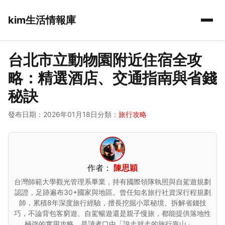
kim生活情報庫
台北市立動物園附近住宿全攻
略：精選酒店、交通指南與省錢
秘訣
發布日期：2026年01月18日
分類：
旅行攻略
作者：
陳思穎
台灣師範大學觀光管理系畢業，持有國際領隊執照與自駕遊規劃
認證，足跡遍布30+國家與地區。曾任知名旅行社資深行程規劃
師，累積8年深度旅行經驗，擅長挖掘小眾秘境、拆解省錢技
巧，不論背包客窮遊、自駕暢遊還是親子慢旅，都能提供落地性
極強的實用攻略，是讀者口中「說走就走的旅行靠山」。