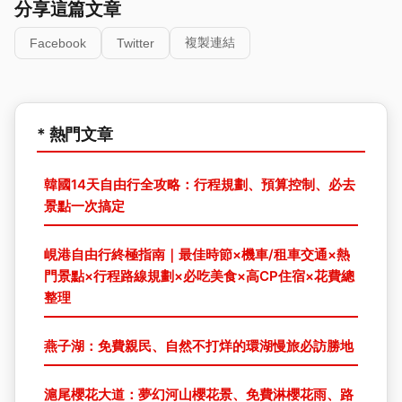
分享這篇文章
複製連結
Facebook
Twitter
* 熱門文章
韓國14天自由行全攻略：行程規劃、預算控制、必去
景點一次搞定
峴港自由行終極指南｜最佳時節×機車/租車交通×熱
門景點×行程路線規劃×必吃美食×高CP住宿×花費總
整理
燕子湖：免費親民、自然不打烊的環湖慢旅必訪勝地
滬尾櫻花大道：夢幻河山櫻花景、免費淋櫻花雨、路