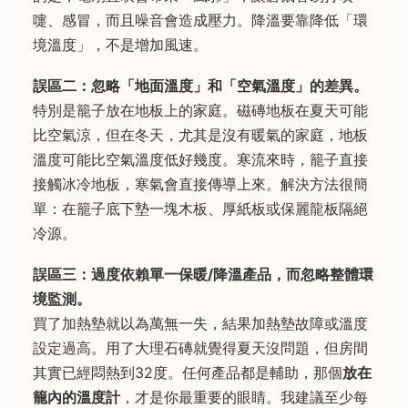
嚏、感冒，而且噪音會造成壓力。降溫要靠降低「環
境溫度」，不是增加風速。
誤區二：忽略「地面溫度」和「空氣溫度」的差異。
特別是籠子放在地板上的家庭。磁磚地板在夏天可能
比空氣涼，但在冬天，尤其是沒有暖氣的家庭，地板
溫度可能比空氣溫度低好幾度。寒流來時，籠子直接
接觸冰冷地板，寒氣會直接傳導上來。解決方法很簡
單：在籠子底下墊一塊木板、厚紙板或保麗龍板隔絕
冷源。
誤區三：過度依賴單一保暖/降溫產品，而忽略整體環
境監測。
買了加熱墊就以為萬無一失，結果加熱墊故障或溫度
設定過高。用了大理石磚就覺得夏天沒問題，但房間
其實已經悶熱到32度。任何產品都是輔助，那個
放在
籠內的溫度計
，才是你最重要的眼睛。我建議至少每