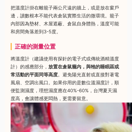
把溫度計掛在離籠子兩公尺遠的牆上，或是放在窗戶
邊，讀數根本不能代表倉鼠實際生活的微環境。籠子
內部因為墊材、木屋遮蔽、倉鼠自身體熱，溫度可能
和房間角落差到3-5度。
正確的測量位置
將溫度計（建議使用有探針的電子式或傳統酒精溫度
計）的感應部分，
放置在倉鼠籠內，與牠的睡眠區或
常活動的平面同等高度
。避免陽光直射或直接對著電
風扇、空調出風口。如果你用的是數位溫濕度計，順
便監測濕度，理想濕度應在40%-60%，台灣夏天濕
度高，會讓體感更悶熱，更需要留意。