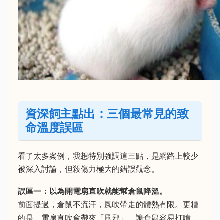
資深飼主點出：三個最常見的致
命溫度誤區
看了太多案例，我想特別強調這三點，是網路上較少
被深入討論，但殺傷力極大的錯誤觀念。
誤區一：以為開電扇直吹就能幫倉鼠降溫。
前面提過，倉鼠不流汗，風吹帶走的體熱有限。更糟
的是，電扇直吹會帶來「風邪」，讓倉鼠容易打噴