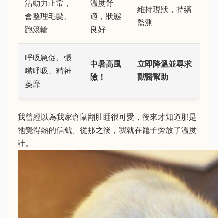
活動力正常，
溫度舒
維持現狀，持續
會整理毛髮、
適，狀態
監測
跑滾輪
良好
呼吸急促、張
中暑高風
立即降溫並尋求
嘴呼吸、精神
險！
獸醫幫助
萎靡
我曾經以為我家倉鼠翻肚睡很可愛，後來才知道那是
牠覺得熱的信號。從那之後，我就在籠子旁放了溫度
計。