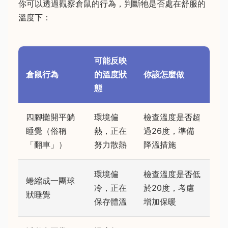
你可以透過觀察倉鼠的行為，判斷牠是否處在舒服的
溫度下：
可能反映
倉鼠行為
的溫度狀
你該怎麼做
態
四腳攤開平躺
環境偏
檢查溫度是否超
睡覺（俗稱
熱，正在
過26度，準備
「翻車」）
努力散熱
降溫措施
環境偏
檢查溫度是否低
蜷縮成一團球
冷，正在
於20度，考慮
狀睡覺
保存體溫
增加保暖