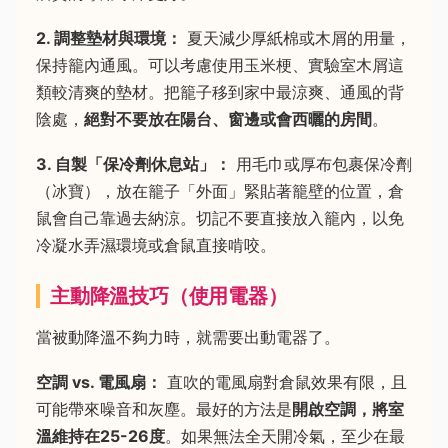
2. 調整墊材與環境：
夏天減少厚紙棉或木屑的用量，
保持籠內通風。可以考慮使用玉米梗、實驗室木屑這
類較清爽的墊材。把籠子移到家中最涼爽、通風的背
陰處，
絕對不要放在陽台、窗邊或會西曬的房間
。
3. 自製「保冷劑休息站」：
用毛巾或厚布包裹保冷劑
（冰寶），放在籠子「外面」緊貼著籠壁的位置，倉
鼠會自己靠過去納涼。切記不要直接放入籠內，以免
冷凝水弄濕環境或倉鼠直接啃咬。
主動降溫技巧（使用電器）
當被動降溫不夠力時，就需要出動電器了。
空調 vs. 電風扇：
直吹的電風扇對倉鼠效果有限，且
可能帶來噪音和灰塵。最好的方法是
開啟空調，將室
溫維持在25-26度
。如果無法全天開冷氣，至少在最