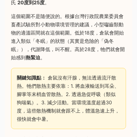
氏
20度到25度
。
這個範圍不是隨便說的。根據台灣行政院農業委員會
畜產試驗所對小動物環境管理的建議，小型囓齒類動
物的適溫區間就在這個範圍。低於18度，倉鼠會開始
進入類似「冬眠」的狀態（其實是危險的「偽冬
眠」），代謝降低，叫不醒。高於28度，牠們就會開
始感到
熱緊迫
。
關鍵知識點：
倉鼠沒有汗腺，無法透過流汗散
熱。牠們散熱主要依靠：1. 將血液輸送到耳朵、
腳掌等末梢血管散熱。2. 透過急促呼吸（類似
狗喘氣）。3. 減少活動。當環境溫度超過30
度，這些散熱機制就會跟不上，體溫急速上升，
很快就會中暑。