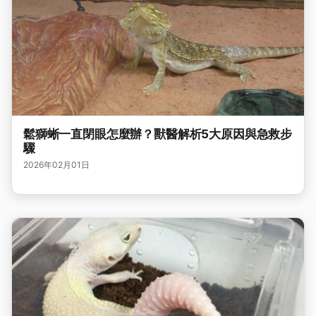
鬆獅蜥一直閉眼怎麼辦？獸醫解析5大原因與急救步
驟
2026年02月01日