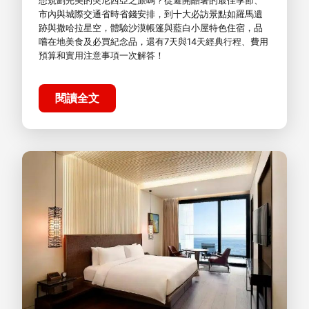
想規劃完美的突尼西亞之旅嗎？從避開酷暑的最佳季節、
市內與城際交通省時省錢安排，到十大必訪景點如羅馬遺
跡與撒哈拉星空，體驗沙漠帳篷與藍白小屋特色住宿，品
嚐在地美食及必買紀念品，還有7天與14天經典行程、費用
預算和實用注意事項一次解答！
閱讀全文