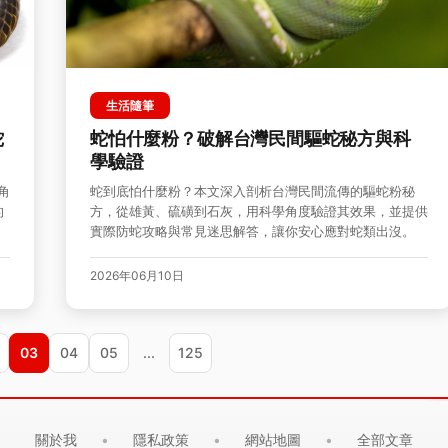
生活隨筆
蛇
蛇怕什麼粉？破解台灣民間驅蛇秘方與科
學驗證
角
蛇到底怕什麼粉？本文深入剖析台灣民間流傳的驅蛇粉秘
的
方，從雄黃、硫磺到石灰，用科學角度驗證其效果，並提供
實際防蛇攻略與常見迷思解答，讓你安心應對蛇類出沒。
2026年06月10日
03
04
05
...
125
關於我
隱私政策
網站地圖
全部文章