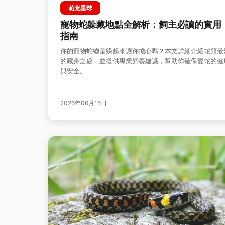
萌宠星球
寵物蛇躲藏地點全解析：飼主必讀的實用
指南
你的寵物蛇總是躲起來讓你擔心嗎？本文詳細介紹蛇類最
的藏身之處，並提供專業飼養建議，幫助你確保愛蛇的健
與安全。
2026年06月15日