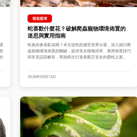
萌宠星球
蛇喜歡什麼花？破解爬蟲寵物環境佈置的
迷思與實用指南
環
蛇真的會喜歡花嗎？本文從蛇的感官世界出發，深入探討爬
類
蟲寵物環境佈置的關鍵，提供安全植物清單、實用佈置技巧
的
與常見誤區解答，幫助飼主打造美觀又安全的愛蛇之家。
2026年06月12日