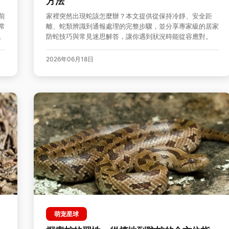
方法
前
家裡突然出現蛇該怎麼辦？本文提供從保持冷靜、安全距
常
離、蛇類辨識到通報處理的完整步驟，並分享專家級的居家
。
防蛇技巧與常見迷思解答，讓你遇到狀況時能從容應對。
2026年06月18日
萌宠星球