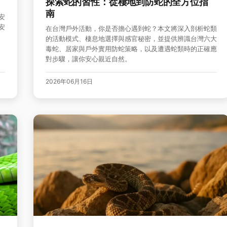
探索蛇的習性：從棲地到防蛇的全方位指
南
安
安
在台灣戶外活動，你是否擔心遇到蛇？本文將深入剖析蛇類
的活動模式、棲息地選擇與感官秘密，並提供辨識台灣六大
毒蛇、居家與戶外實用防蛇策略，以及遭遇蛇類時的正確應
對步驟，讓你安心親近自然。
2026年06月16日