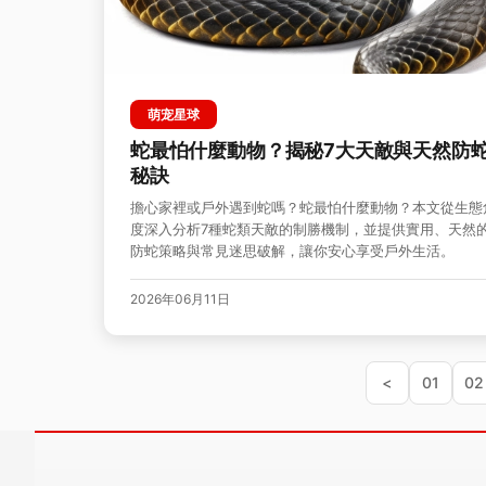
萌宠星球
蛇最怕什麼動物？揭秘7大天敵與天然防
秘訣
擔心家裡或戶外遇到蛇嗎？蛇最怕什麼動物？本文從生態
度深入分析7種蛇類天敵的制勝機制，並提供實用、天然
防蛇策略與常見迷思破解，讓你安心享受戶外生活。
2026年06月11日
<
01
02