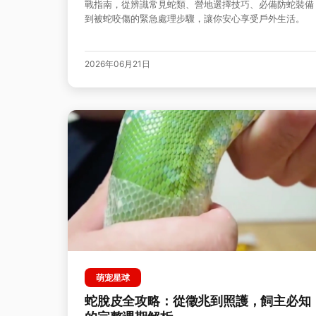
戰指南，從辨識常見蛇類、營地選擇技巧、必備防蛇裝備
到被蛇咬傷的緊急處理步驟，讓你安心享受戶外生活。
2026年06月21日
萌宠星球
蛇脫皮全攻略：從徵兆到照護，飼主必知