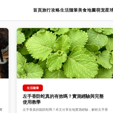
首頁
旅行攻略
生活隨筆
美食地圖
萌宠星
生活隨筆
左手香防蛇真的有效嗎？實測經驗與完整
使用教學
實
左手香真的能防蛇嗎？本文分享在地實測經驗，解析左手香