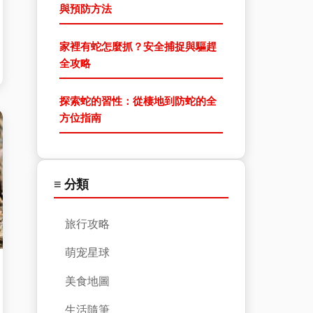
與預防方法
家裡有蛇怎麼抓？安全捕捉與驅趕
全攻略
探索蛇的習性：從棲地到防蛇的全
方位指南
≡ 分類
旅行攻略
萌宠星球
美食地圖
生活隨筆