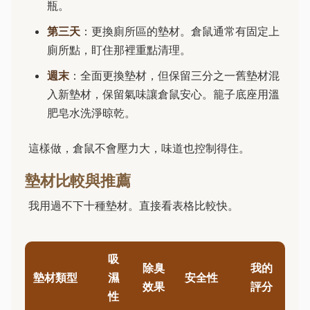
瓶。
第三天
：更換廁所區的墊材。倉鼠通常有固定上
廁所點，盯住那裡重點清理。
週末
：全面更換墊材，但保留三分之一舊墊材混
入新墊材，保留氣味讓倉鼠安心。籠子底座用溫
肥皂水洗淨晾乾。
這樣做，倉鼠不會壓力大，味道也控制得住。
墊材比較與推薦
我用過不下十種墊材。直接看表格比較快。
吸
除臭
我的
墊材類型
濕
安全性
效果
評分
性