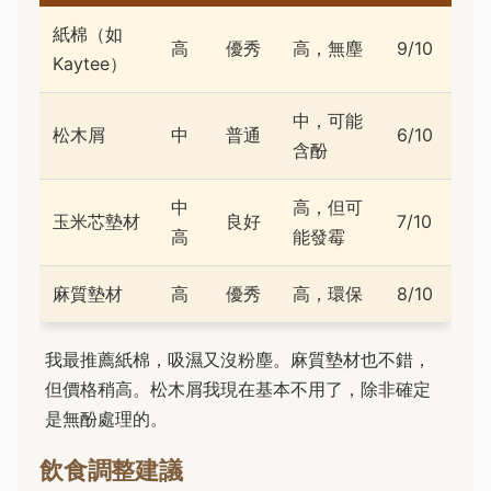
紙棉（如
高
優秀
高，無塵
9/10
Kaytee）
中，可能
松木屑
中
普通
6/10
含酚
中
高，但可
玉米芯墊材
良好
7/10
高
能發霉
麻質墊材
高
優秀
高，環保
8/10
我最推薦紙棉，吸濕又沒粉塵。麻質墊材也不錯，
但價格稍高。松木屑我現在基本不用了，除非確定
是無酚處理的。
飲食調整建議