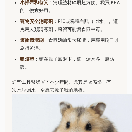
小掃帚和畚箕
：清理墊材碎屑超方便。我買IKEA
的，便宜好用。
寵物安全消毒劑
：F10或稀釋白醋（1:1水）。避
免用人類清潔劑，殘留可能讓倉鼠中毒。
滾輪清潔刷
：倉鼠滾輪常卡尿漬，用專用刷子才
刷得乾淨。
吸濕墊
：鋪在籠子底盤下，萬一漏水多一層防
護。
這些工具幫我省下不少時間。尤其是吸濕墊，有一
次水瓶漏水，全靠它救了我的地板。