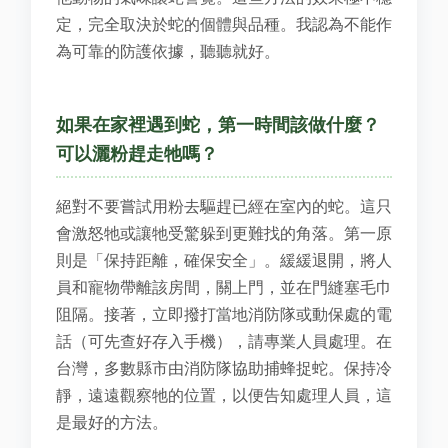
定，完全取決於蛇的個體與品種。我認為不能作
為可靠的防護依據，聽聽就好。
如果在家裡遇到蛇，第一時間該做什麼？
可以灑粉趕走牠嗎？
絕對不要嘗試用粉去驅趕已經在室內的蛇。這只
會激怒牠或讓牠受驚躲到更難找的角落。第一原
則是「保持距離，確保安全」。緩緩退開，將人
員和寵物帶離該房間，關上門，並在門縫塞毛巾
阻隔。接著，立即撥打當地消防隊或動保處的電
話（可先查好存入手機），請專業人員處理。在
台灣，多數縣市由消防隊協助捕蜂捉蛇。保持冷
靜，遠遠觀察牠的位置，以便告知處理人員，這
是最好的方法。