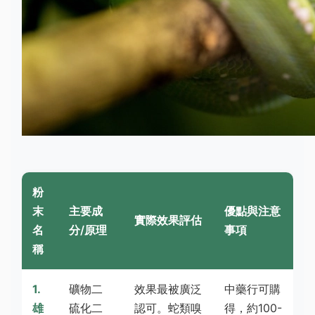
粉
末
主要成
優點與注意
實際效果評估
名
分/原理
事項
稱
1.
礦物二
效果最被廣泛
中藥行可購
雄
硫化二
認可。蛇類嗅
得，約100-