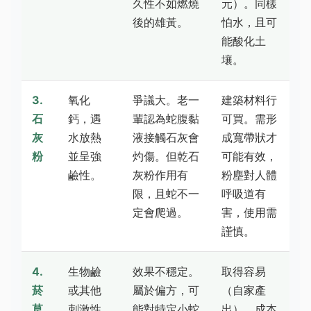
久性不如燃燒
元）。同樣
後的雄黃。
怕水，且可
能酸化土
壤。
3.
氧化
爭議大。老一
建築材料行
石
鈣，遇
輩認為蛇腹黏
可買。需形
灰
水放熱
液接觸石灰會
成寬帶狀才
粉
並呈強
灼傷。但乾石
可能有效，
鹼性。
灰粉作用有
粉塵對人體
限，且蛇不一
呼吸道有
定會爬過。
害，使用需
謹慎。
4.
生物鹼
效果不穩定。
取得容易
菸
或其他
屬於偏方，可
（自家產
草
刺激性
能對特定小蛇
出），成本