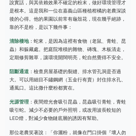
說實話，與其依賴效果不確定的粉末，做好環境管理才
是根本。這是我和一位在嘉義山區種植柑橘的老農深談
後的心得。他的果園以前常有龜殼花，現在幾乎絕跡，
靠的不是粉，是以下幾件事：
清除棲地
：蛇來，是因為這裡有食物（老鼠、青蛙、昆
蟲）和躲藏處。把庭院堆積的雜物、磚塊、木板清走，
定期修剪雜草，讓環境開闊明亮，蛇自然覺得不安全。
阻斷通道
：檢查房屋基礎的裂縫、排水管孔洞是否過
大。可以用細目不鏽鋼網（五金行有賣）封住排水孔、
通風口。這比撒什麼粉都實在。
光源管理
：夜間燈光會吸引昆蟲，昆蟲吸引青蛙，青蛙
吸引蛇。減少不必要的戶外照明，或改用波長較短的
LED燈，對減少食物鏈底層的誘因有幫助。
那位老農笑著說：「你灑粉，就像在門口掛個『壞人勿