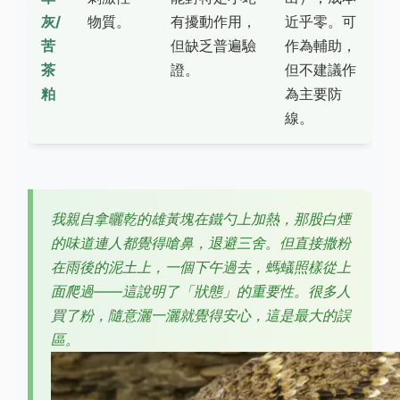
灰/
物質。
有擾動作用，
近乎零。可
苦
但缺乏普遍驗
作為輔助，
茶
證。
但不建議作
粕
為主要防
線。
我親自拿曬乾的雄黃塊在鐵勺上加熱，那股白煙
的味道連人都覺得嗆鼻，退避三舍。但直接撒粉
在雨後的泥土上，一個下午過去，螞蟻照樣從上
面爬過——這說明了「狀態」的重要性。很多人
買了粉，隨意灑一灑就覺得安心，這是最大的誤
區。