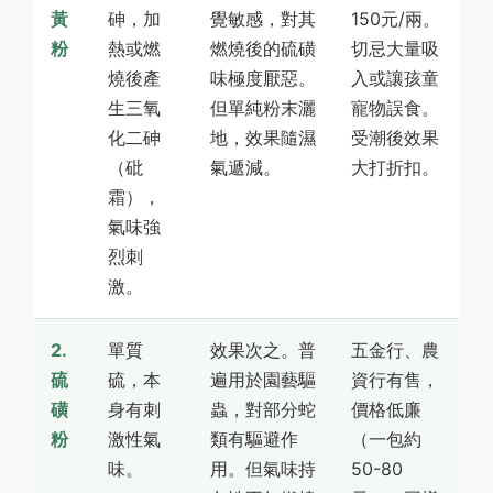
黃
砷，加
覺敏感，對其
150元/兩。
粉
熱或燃
燃燒後的硫磺
切忌大量吸
燒後產
味極度厭惡。
入或讓孩童
生三氧
但單純粉末灑
寵物誤食。
化二砷
地，效果隨濕
受潮後效果
（砒
氣遞減。
大打折扣。
霜），
氣味強
烈刺
激。
2.
單質
效果次之。普
五金行、農
硫
硫，本
遍用於園藝驅
資行有售，
磺
身有刺
蟲，對部分蛇
價格低廉
粉
激性氣
類有驅避作
（一包約
味。
用。但氣味持
50-80