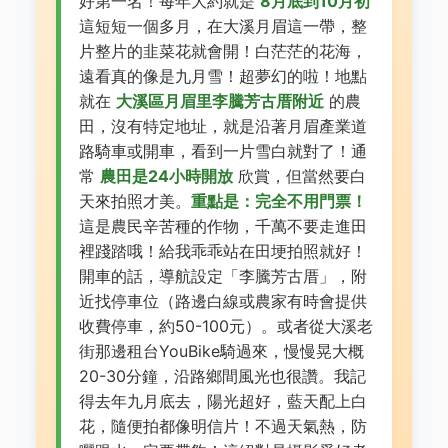
好第一名！每年大約就是
8月底到10月初
這短短一個多月，在大溪月眉這一帶，整
片整片的韭菜花就會開！白茫茫的花海，
遠看真的像是九月雪！超夢幻的啦！地點
就在
大溪區月眉里李騰芳古厝附近
的農
田，沒有特定地址，就是沿著月眉產業道
路騎車或開車，看到一片雪白就對了！通
常
農田是24小時開放
欣賞，但當然要白
天來拍照才美。
重點是：完全不用門票！
這是農民辛苦種的作物，千萬不要走進田
裡踐踏哦！給我乖乖站在田埂拍照就好！
開車的話，導航設定「李騰芳古厝」，附
近找停車位（路邊白線或農家有時會提供
收費停車，約50-100元）。或者從大溪老
街那邊租台YouBike騎過來，慢慢晃大概
20-30分鐘，沿路鄉間風光也很讚。我記
得去年九月底去，陽光超好，藍天配上白
花，隨便拍都像明信片！不過天氣熱，防