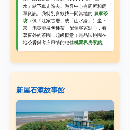
水」站下車走進去。遊客中心有廁所和簡
單資訊。我特別喜歡找一間當地的
農家茶
坊
（像「江家古厝」或「山水緣」）坐下
來，泡壺龍泉包種茶，配個客家點心，看
著窗外的茶園，超級愜意！是品味桃園在
地茶香與客庄風情的絕佳
桃園私房景點
。
新屋石滬故事館