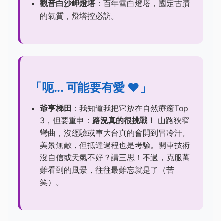
觀音白沙岬燈塔
：百年雪白燈塔，國定古蹟
的氣質，燈塔控必訪。
「呃... 可能要有愛 ❤️」
爺亨梯田
：我知道我把它放在自然療癒Top
3，但要重申：
路況真的很挑戰！
山路狹窄
彎曲，沒經驗或車大台真的會開到冒冷汗。
美景無敵，但抵達過程也是考驗。開車技術
沒自信或天氣不好？請三思！不過，克服萬
難看到的風景，往往最難忘就是了（苦
笑）。