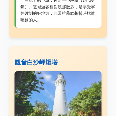
「三坑」站下車，再走一小段路（約10分
鐘）。這裡遊客相對沒那麼多，是享受寧
靜片刻的好地方，非常推薦給想暫時脫離
喧囂的人。
觀音白沙岬燈塔