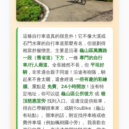
這條自行車道真的很意外！它不像大溪或
石門水庫的自行車道那麼有名，但規劃得
相當舒服愜意。主要是沿著
龜山區萬壽路
一段（舊省道）下方
，一條
專門的自行
車/行人廊道
。全長雖然不長，但
平坦好
騎
，非常適合親子同遊！沿途有樹蔭，騎
起來不會太曬，還會經過
一些有趣的彩繪
牆
。重點是
免費、24小時開放
！沒有特
定地址，你可以從
龜山區公所後方
或
嶺
頂慈惠堂旁
找到入口。這邊沒提供租車，
得自己帶腳踏車來，或騎YouBike（龜山
有站點）。開車的話，附近找停車格或收
費停車場（例如楓樹國小旁）。我喜歡在