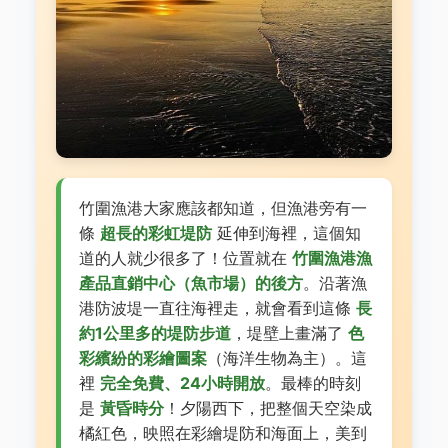
竹圍漁港大家應該都知道，但漁港旁有一
條
超長的彩虹堤防
延伸到海裡，這個知
道的人就少很多了！位置就在
竹圍漁港漁
產品直銷中心（魚市場）的後方
。沿著漁
港防波堤一直往海裡走，就會看到這條
長
約1公里多的堤防步道
，堤壁上畫滿了
色
彩繽紛的彩繪圖案
（海洋生物為主）。這
裡
完全免費、24小時開放
。最棒的時刻
是
黃昏時分
！夕陽西下，把整個天空染成
橘紅色，映照在彩繪堤防和海面上，美到