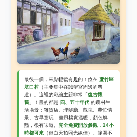
最後一個，來點輕鬆有趣的！位在
蘆竹區
坑口村
（主要集中在誠聖宮周邊的巷
道）。這裡的彩繪主題非常「
復古懷
舊
」！畫的都是
四、五十年代
的農村生
活場景：雜貨店、理髮廳、戲院、農忙情
景、古早童玩... 畫風樸實溫暖，顏色鮮
豔，很有味道。
完全免費開放參觀，24小
時都可來
（但白天拍照光線佳）。範圍不