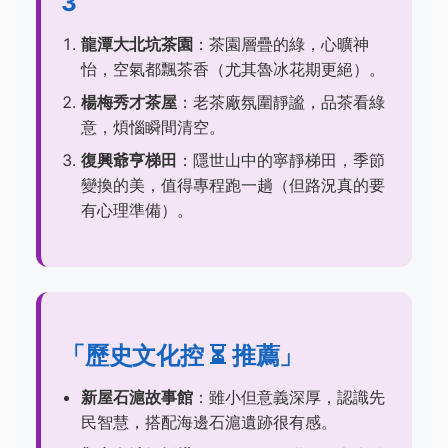
3
龍潭大北坑茶園
：茶園層疊的綠，心曠神
怡，空氣都飄茶香（尤其魯冰花期更絕）。
楊梅秀才茶屋
：老茶廠氛圍靜謐，品茶看綠
意，煩惱瞬間清空。
復興爺亨梯田
：隱世山中的寧靜梯田，季節
變換的美，值得專程跑一趟（但路況真的要
有心理準備）。
「歷史文化控 ⏳ 推薦」
新屋石滬故事館
：雖小但意義深厚，認識先
民智慧，搭配海邊石滬遺跡很有感。