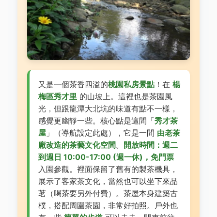
又是一個茶香四溢的
桃園私房景點
！在
楊
梅區秀才里
的山坡上。這裡也是茶園風
光，但跟龍潭大北坑的味道有點不一樣，
感覺更幽靜一些。核心點是這間「
秀才茶
屋
」（導航設定此處），它是一間
由老茶
廠改造的茶藝文化空間
。
開放時間：週二
到週日 10:00-17:00 (週一休)，免門票
入園參觀。裡面保留了舊有的製茶機具，
展示了客家茶文化，當然也可以坐下來品
茗（喝茶要另外付費）。茶屋本身建築古
樸，搭配周圍茶園，非常好拍照。戶外也