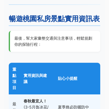
暢遊桃園私房景點實用資訊表
最後，幫大家彙整交通與注意事項，輕鬆規劃
你的探險行程：
重
點
實用資訊與建
貼心小提醒
項
議
目
春秋最宜人！
最
(3-5月魯冰花/
夏季務必防曬防中