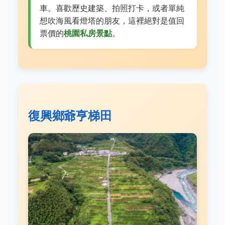
車。喜歡歷史建築、拍照打卡，或者單純
想吹海風看燈塔的朋友，這裡絕對是值回
票價的
桃園私房景點
。
復興鄉爺亨梯田