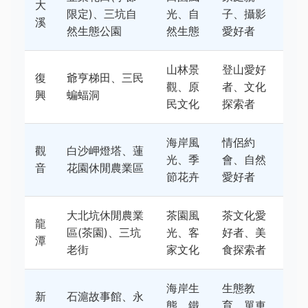
大
限定)、三坑自
光、自
子、攝影
溪
然生態公園
然生態
愛好者
山林景
登山愛好
復
爺亨梯田、三民
觀、原
者、文化
興
蝙蝠洞
民文化
探索者
海岸風
情侶約
觀
白沙岬燈塔、蓮
光、季
會、自然
音
花園休閒農業區
節花卉
愛好者
大北坑休閒農業
茶園風
茶文化愛
龍
區(茶園)、三坑
光、客
好者、美
潭
老街
家文化
食探索者
海岸生
生態教
新
石滬故事館、永
態、鐵
育、單車