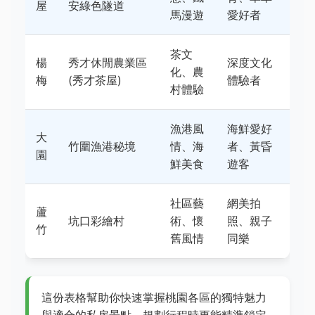
屋
安綠色隧道
馬漫遊
愛好者
茶文
楊
秀才休閒農業區
深度文化
化、農
梅
(秀才茶屋)
體驗者
村體驗
漁港風
海鮮愛好
大
竹圍漁港秘境
情、海
者、黃昏
園
鮮美食
遊客
社區藝
網美拍
蘆
坑口彩繪村
術、懷
照、親子
竹
舊風情
同樂
這份表格幫助你快速掌握桃園各區的獨特魅力