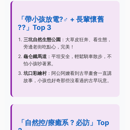
「帶小孩放電?‍♂️ + 長輩懷舊
??」Top 3
三坑自然生態公園
：大草皮狂奔、看生態，
旁邊老街吃點心，完美！
龜仑鐵馬道
：平坦安全，輕鬆騎車散步，不
怕小孩吵著累。
坑口彩繪村
：阿公阿嬤看到古早畫會一直講
故事，小孩也好奇那些沒看過的古早玩意。
「自然控/療癒系 ? 必訪」Top