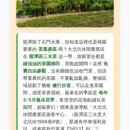
龍潭除了石門水庫，你知道這裡也是桃園
重要的
茶葉產區
嗎？大北坑休閒農業區
在
龍潭區三水里
這一帶，放眼望去都是
綠油油的茶園梯田
，景觀超開闊！這裡
免
費自由參觀
，沒有圍牆也沒收門票，但請
尊重農民的茶園，不要亂踩亂摘。整個區
域規劃了幾條
健行步道
，可以走進茶園
間，感受茶香環繞。最著名的季節是
每年
3-5月魯冰花季
，黃澄澄的花海點綴在茶
園間，超級夢幻！開車直接導航「大北坑
休閒農業區遊客中心」（龍潭區三水里大
北坑街1998巷8號），那邊有停車場和資
訊。或者搭新竹客運【5653】到「三