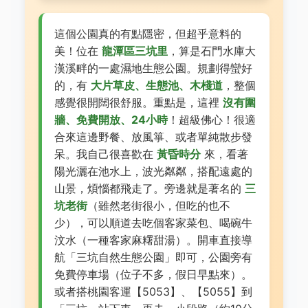
這個公園真的有點隱密，但超乎意料的
美！位在
龍潭區三坑里
，算是石門水庫大
漢溪畔的一處濕地生態公園。規劃得蠻好
的，有
大片草皮、生態池、木棧道
，整個
感覺很開闊很舒服。重點是，這裡
沒有圍
牆、免費開放、24小時
！超級佛心！很適
合來這邊野餐、放風箏、或者單純散步發
呆。我自己很喜歡在
黃昏時分
來，看著
陽光灑在池水上，波光粼粼，搭配遠處的
山景，煩惱都飛走了。旁邊就是著名的
三
坑老街
（雖然老街很小，但吃的也不
少），可以順道去吃個客家菜包、喝碗牛
汶水（一種客家麻糬甜湯）。開車直接導
航「三坑自然生態公園」即可，公園旁有
免費停車場（位子不多，假日早點來）。
或者搭桃園客運【5053】、【5055】到