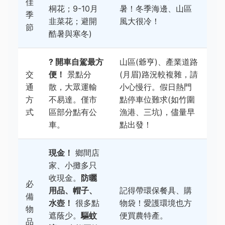
佳
桐花；9-10月
暑！冬季海邊、山區
季
韭菜花；避開
風大很冷！
節
酷暑與寒冬)
? 開車自駕最方
山區(爺亨)、產業道路
交
便！
景點分
(月眉)路況較複雜，請
通
散，大眾運輸
小心慢行。假日熱門
方
不易達。僅市
點停車位難求(如竹圍
式
區部分點有公
漁港、三坑)，儘量早
車。
點出發！
現金！
鄉間店
家、小攤多只
收現金。
防曬
必
用品、帽子、
記得帶環保餐具、購
備
水壺！
很多點
物袋！愛護環境也方
物
遮蔭少。
驅蚊
便買農特產。
品