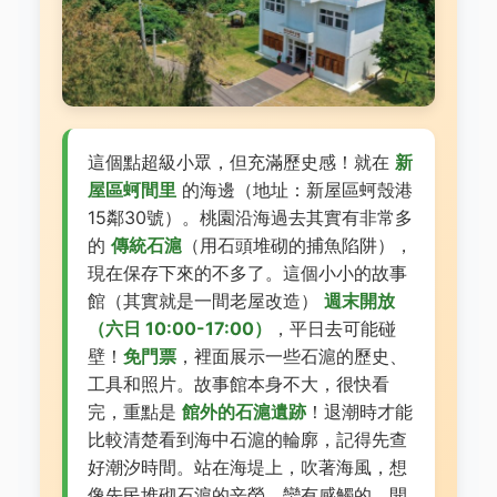
這個點超級小眾，但充滿歷史感！就在
新
屋區蚵間里
的海邊（地址：新屋區蚵殼港
15鄰30號）。桃園沿海過去其實有非常多
的
傳統石滬
（用石頭堆砌的捕魚陷阱），
現在保存下來的不多了。這個小小的故事
館（其實就是一間老屋改造）
週末開放
（六日 10:00-17:00）
，平日去可能碰
壁！
免門票
，裡面展示一些石滬的歷史、
工具和照片。故事館本身不大，很快看
完，重點是
館外的石滬遺跡
！退潮時才能
比較清楚看到海中石滬的輪廓，記得先查
好潮汐時間。站在海堤上，吹著海風，想
像先民堆砌石滬的辛勞，蠻有感觸的。開