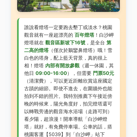
誰說看燈塔一定要跑去墾丁或淡水？桃園
觀音就有一座超漂亮的
百年燈塔
！白沙岬
燈塔就在
觀音區新坡下16號
，是全台
第
二高的燈塔
（僅次於鵝鑾鼻燈塔）哦！雪
白色的塔身，配上藍天背景，真的很上
相！燈塔
內部有開放參觀
（週一休園，其
他日
09:00-16:00
），但需要
門票50元
（清潔費），可以更近距離欣賞這座國定
古蹟的細節。即使不進去，在圍牆外也能
拍到不錯的照片。我特別推薦下午接近傍
晚的時候來，陽光角度好，拍完燈塔還可
以轉戰旁邊的觀音海水浴場（走路可到）
看夕陽，超浪漫！開車導航「白沙岬燈
塔」就好，有免費停車場。公車的話，搭
桃園客運【5039】到「白沙岬」站下