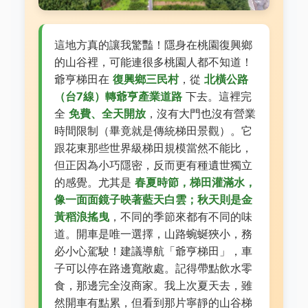
這地方真的讓我驚豔！隱身在桃園復興鄉
的山谷裡，可能連很多桃園人都不知道！
爺亨梯田在
復興鄉三民村
，從
北橫公路
（台7線）轉爺亨產業道路
下去。這裡完
全
免費、全天開放
，沒有大門也沒有營業
時間限制（畢竟就是傳統梯田景觀）。它
跟花東那些世界級梯田規模當然不能比，
但正因為小巧隱密，反而更有種遺世獨立
的感覺。尤其是
春夏時節，梯田灌滿水，
像一面面鏡子映著藍天白雲；秋天則是金
黃稻浪搖曳
，不同的季節來都有不同的味
道。開車是唯一選擇，山路蜿蜒狹小，務
必小心駕駛！建議導航「爺亨梯田」，車
子可以停在路邊寬敞處。記得帶點飲水零
食，那邊完全沒商家。我上次夏天去，雖
然開車有點累，但看到那片寧靜的山谷梯