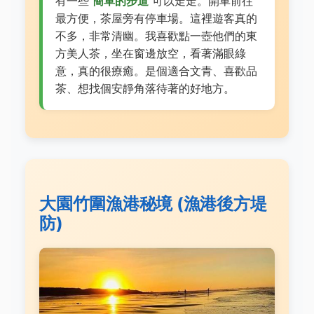
有一些
簡單的步道
可以走走。開車前往
最方便，茶屋旁有停車場。這裡遊客真的
不多，非常清幽。我喜歡點一壺他們的東
方美人茶，坐在窗邊放空，看著滿眼綠
意，真的很療癒。是個適合文青、喜歡品
茶、想找個安靜角落待著的好地方。
大園竹圍漁港秘境 (漁港後方堤
防)