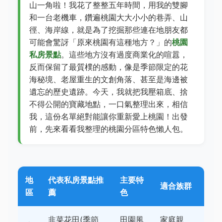
山一角啦！我花了整整五年時間，用我的雙腳
和一台老機車，鑽遍桃園大大小小的巷弄、山
徑、海岸線，就是為了挖掘那些連在地朋友都
可能會驚訝「原來桃園有這種地方？」的
桃園
私房景點
。這些地方沒有過度商業化的喧囂，
反而保留了最質樸的感動，像是季節限定的花
海秘境、老屋重生的文創角落、甚至是海邊被
遺忘的歷史遺跡。今天，我就把我壓箱底、捨
不得公開的寶藏地點，一口氣整理出來，相信
我，這份名單絕對能讓你重新愛上桃園！出發
前，先來看看我整理的桃園分區特色懶人包。
地
代表私房景點推
主要特
適合族群
區
薦
色
韭菜花田(季節
田園風
家庭親