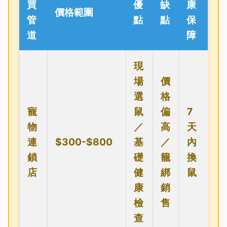
買
優
缺
康
價格範圍
管
點
點
保
道
障
現
場
價
選
格
寵
鼠
偏
7
物
／
高
天
連
$300-$800
基
／
內
鎖
礎
籠
換
店
健
綁
鼠
康
銷
檢
售
查