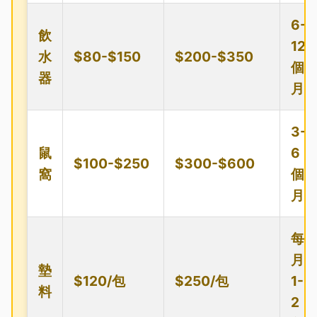
6-
飲
12
水
$80-$150
$200-$350
個
器
月
3-
鼠
6
$100-$250
$300-$600
窩
個
月
每
月
墊
$120/包
$250/包
1-
料
2