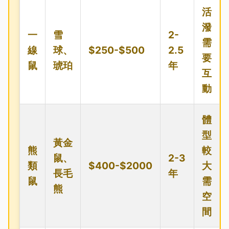
活
潑
一
雪
2-
需
線
球、
$250-$500
2.5
要
鼠
琥珀
年
互
動
體
型
黃金
熊
較
鼠、
2-3
類
$400-$2000
大
長毛
年
鼠
需
熊
空
間