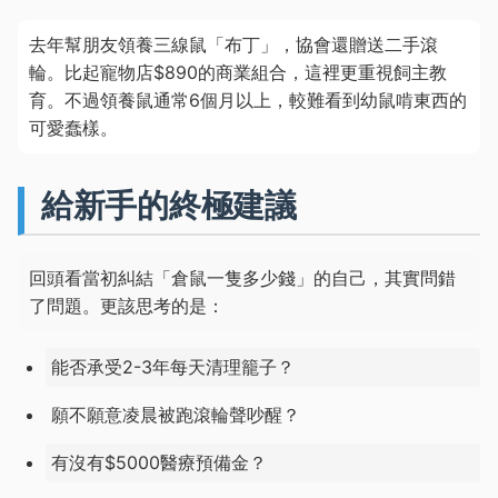
去年幫朋友領養三線鼠「布丁」，協會還贈送二手滾
輪。比起寵物店$890的商業組合，這裡更重視飼主教
育。不過領養鼠通常6個月以上，較難看到幼鼠啃東西的
可愛蠢樣。
給新手的終極建議
回頭看當初糾結「倉鼠一隻多少錢」的自己，其實問錯
了問題。更該思考的是：
能否承受2-3年每天清理籠子？
願不願意凌晨被跑滾輪聲吵醒？
有沒有$5000醫療預備金？