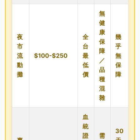
無
健
康
夜
全
幾
保
市
台
乎
障
流
$100-$250
最
無
／
動
低
保
品
攤
價
障
種
混
雜
血
統
30
證
需