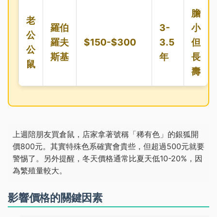
膽
老
羅伯
3-
小
公
羅夫
$150-$300
3.5
但
公
斯基
年
長
鼠
壽
上週陪朋友買倉鼠，店家拿著號稱「稀有色」的銀狐開
價800元。其實特殊色系確實會貴些，但超過500元就要
警惕了。另外提醒，冬天價格通常比夏天低10-20%，因
為繁殖量較大。
影響價格的關鍵因素