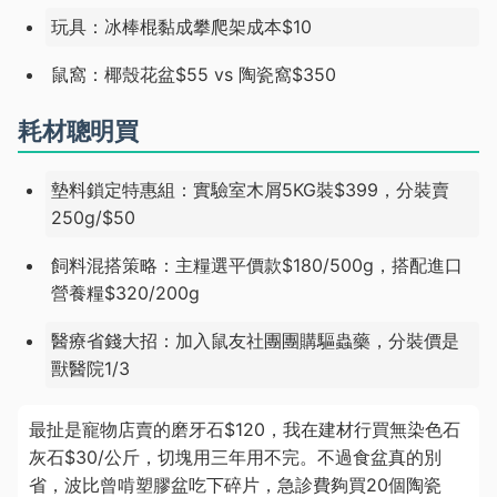
玩具：冰棒棍黏成攀爬架成本$10
鼠窩：椰殼花盆$55 vs 陶瓷窩$350
耗材聰明買
墊料鎖定特惠組：實驗室木屑5KG裝$399，分裝賣
250g/$50
飼料混搭策略：主糧選平價款$180/500g，搭配進口
營養糧$320/200g
醫療省錢大招：加入鼠友社團團購驅蟲藥，分裝價是
獸醫院1/3
最扯是寵物店賣的磨牙石$120，我在建材行買無染色石
灰石$30/公斤，切塊用三年用不完。不過食盆真的別
省，波比曾啃塑膠盆吃下碎片，急診費夠買20個陶瓷