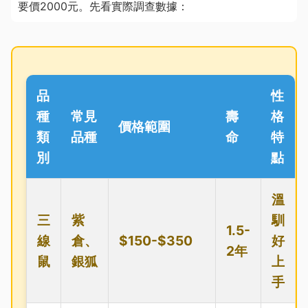
要價2000元。先看實際調查數據：
品
性
種
常見
壽
格
價格範圍
類
品種
命
特
別
點
溫
三
紫
馴
1.5-
線
倉、
$150-$350
好
2年
鼠
銀狐
上
手