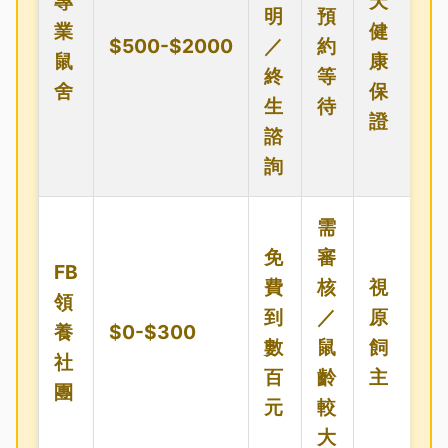
專
天
明
預
業
健
$500-$2000
／
約
鼠
康
終
等
舍
保
生
待
證
諮
詢
需
免
審
FB
費
核
視
領
到
／
原
養
$0-$300
數
鼠
飼
社
百
齡
主
團
元
較
大