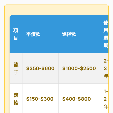
使
項
用
平價款
進階款
目
週
期
2-
籠
$350-$600
$1000-$2500
3
子
年
1-
滾
$150-$300
$400-$800
2
輪
年