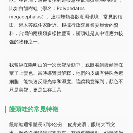
比如白頷樹蛙（學名：Polypedates
megacephalus）。這種蛙類喜歡潮濕環境，常見於稻
田、灌木叢或住家附近。根據行政院農業委員會的資
料，台灣的兩棲類多樣性豐富，饅頭蛙是其中適應力較
強的物種之一。
我曾經在陽明山的一次夜觀活動中，親眼看到饅頭蛙在
葉子上變色。當時導覽員解釋，牠們的皮膚有特殊色素
細胞，能快速反應光線和濕度。這讓我意識到，顏色不
只是美觀，更是生存工具。
饅頭蛙的常見特徵
饅頭蛙通常體長5到8公分，皮膚光滑，眼睛大而突
出。顏色從淺綠到深褐都有，有時還帶斑點。幼蛙的顏