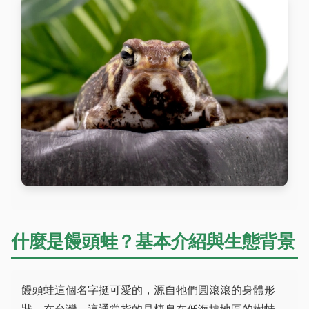
什麼是饅頭蛙？基本介紹與生態背景
饅頭蛙這個名字挺可愛的，源自牠們圓滾滾的身體形
狀。在台灣，這通常指的是棲息在低海拔地區的樹蛙，