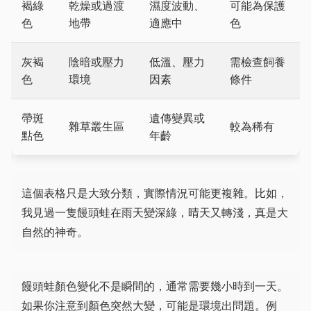
褐綠
乾燥或過渡
濕度波動、
可能為保護
色
地帶
適應中
色
灰褐
陰暗或壓力
低溫、壓力
需檢查飼養
色
環境
因素
條件
帶斑
遺傳變異或
雜草叢生區
較為稀有
點色
年齡
這個表格只是大致分類，實際情況可能更複雜。比如，
我見過一隻饅頭蛙在雨天變深綠，晴天又轉淺，真是大
自然的神奇。
饅頭蛙顏色變化不是瞬間的，通常需要幾小時到一天。
如果你注意到顏色突然大變，可能是環境出問題。例