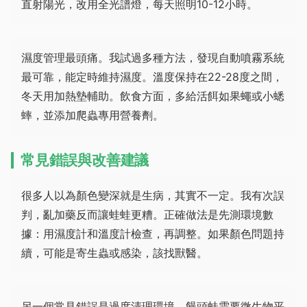
直射陽光，改用全光譜燈，每天照明10-12小時。
濕度管理最頭痛。我試過多種方法，發現自動噴霧系統
最可靠，能定時維持濕度。溫度保持在22-28度之間，
冬天用加熱墊輔助。飲食方面，多給活餌如果蠅或小蟋
蟀，並添加爬蟲專用營養劑。
常見錯誤與改善建議
很多人以為顏色變深就是生病，其實不一定。我有次誤
判，亂加藥反而讓蛙蛙更糟。正確做法是先測環境數
據：用濕度計和溫度計檢查，再調整。如果顏色問題持
續，可能是寄生蟲或感染，該找獸醫。
另一個常見錯誤是過度清理環境。饅頭蛙需要微生物平