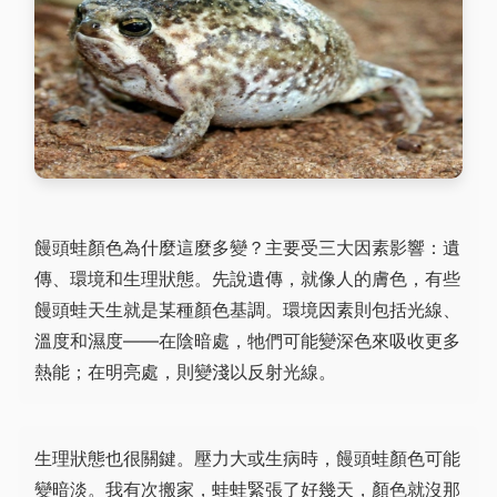
饅頭蛙顏色為什麼這麼多變？主要受三大因素影響：遺
傳、環境和生理狀態。先說遺傳，就像人的膚色，有些
饅頭蛙天生就是某種顏色基調。環境因素則包括光線、
溫度和濕度——在陰暗處，牠們可能變深色來吸收更多
熱能；在明亮處，則變淺以反射光線。
生理狀態也很關鍵。壓力大或生病時，饅頭蛙顏色可能
變暗淡。我有次搬家，蛙蛙緊張了好幾天，顏色就沒那