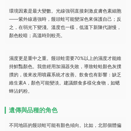
環境因素是最大變數。光線強弱直接刺激皮膚色素細胞
——紫外線過強時，饅頭蛙可能變深色來保護自己；反
之，在弱光下變淺。溫度也一樣，低溫下新陳代謝慢，
顏色較暗；高溫時則較亮。
濕度更是重中之重。饅頭蛙需要70%以上的濕度才能維
持鮮豔顏色。我曾經用加濕器失敗，導致蛙蛙顏色灰撲
撲的，後來改用噴霧系統才改善。飲食也有影響：缺乏
維生素A，顏色可能變淡。建議餵食多樣化食物，如蟋
蟀沾鈣粉。
遺傳與品種的角色
不同地區的饅頭蛙可能有顏色傾向。比如，北部個體偏