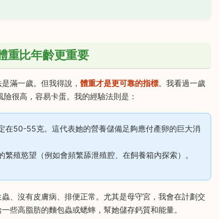
體重比年齡更重要
法是滿一歲。但我得說，
體重才是更可靠的指標
。我看過一歲
風險很高，容易卡蛋。我的經驗法則是：
定在50-55克。這代表她的營養儲備足夠應付產卵的巨大消
顯的繁殖慾望（例如會頻繁舔泄殖腔、在飼養箱內探索）。
生蟲、沒有皮膚病、排便正常。尤其是母守宮，我會在計劃交
給一些高脂肪的麵包蟲或蟋蟀，幫她儲存鈣質和能量。