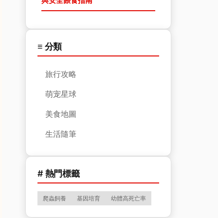
與安全餵食指南
≡ 分類
旅行攻略
萌宠星球
美食地圖
生活隨筆
# 熱門標籤
爬蟲飼養
基因培育
幼體高死亡率