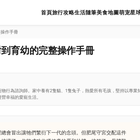
首頁
旅行攻略
生活隨筆
美食地圖
萌宠星
整操作手冊
對到育幼的完整操作手冊
寵物行為諮詢師。家中養有2隻貓、1隻兔子，熱愛所有毛孩，堅持以專業
經營幸福的愛寵生活。
裡總會冒出讓牠們繁衍下一代的念頭。但肥尾守宮交配這件