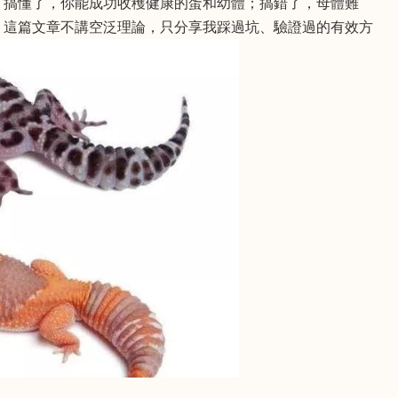
。搞懂了，你能成功收穫健康的蛋和幼體；搞錯了，母體難
。這篇文章不講空泛理論，只分享我踩過坑、驗證過的有效方