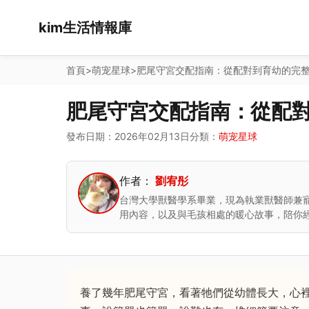
kim生活情報庫
首頁
>
萌宠星球
>
肥尾守宮交配指南：從配對到育幼的完
肥尾守宮交配指南：從配
發布日期：2026年02月13日
分類：
萌宠星球
作者：
劉宥彤
台灣大學獸醫學系畢業，現為執業獸醫師兼
用內容，以及與毛孩相處的暖心故事，陪你
養了幾年肥尾守宮，看著牠們從幼體長大，心