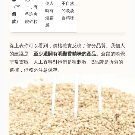
倒入
不自然
（平
一，有
時有
的淡淡
價
些許尖
煙霧
香精味
款）
銳碎粒
感
從上表你可以看到，價格確實反映了部分品質。我個人
的建議是，
至少避開有明顯香精味的產品
。倉鼠的嗅覺
非常靈敏，人工香料對牠們是種刺激。B品牌是折衷的
選擇，但務必注意保存。