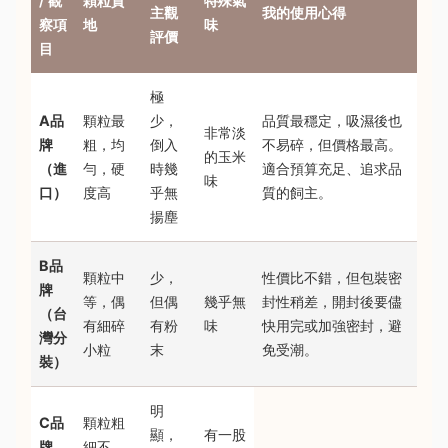
/ 觀
顆粒質
特殊氣
主觀
我的使用心得
察項
地
味
評價
目
極
A品
顆粒最
少，
品質最穩定，吸濕後也
非常淡
牌
粗，均
倒入
不易碎，但價格最高。
的玉米
（進
勻，硬
時幾
適合預算充足、追求品
味
口）
度高
乎無
質的飼主。
揚塵
B品
顆粒中
少，
性價比不錯，但包裝密
牌
等，偶
但偶
幾乎無
封性稍差，開封後要儘
（台
有細碎
有粉
味
快用完或加強密封，避
灣分
小粒
末
免受潮。
裝）
明
C品
顆粒粗
顯，
有一股
牌
細不