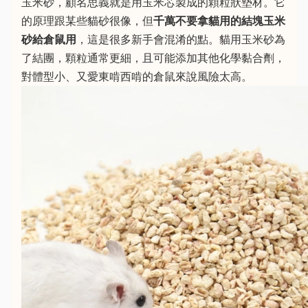
玉米砂，顧名思義就是用玉米芯製成的顆粒狀墊材。它
的原理跟某些貓砂很像，但
千萬不要拿貓用的結塊玉米
砂給倉鼠用
，這是很多新手會混淆的點。貓用玉米砂為
了結團，顆粒通常更細，且可能添加其他化學黏合劑，
對體型小、又愛東啃西啃的倉鼠來說風險太高。