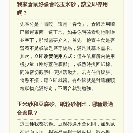
我家倉鼠好像會吃玉米砂，該立即停用
嗎？
先區分是「啃咬」還是「吞食」。倉鼠常用嘴
巴搬運東西，這正常。如果你明確看到牠咀嚼
並吞下，那就需要介入。首先，檢查主食是否
營養不足或缺乏磨牙物品，滿足其基本需求。
其次，
立即改變使用方式
：僅在鼠廁所內使用
極少量（剛好蓋住底部），或暫時換回紙棉。
同時密切觀察排便與活動力。若有任何腹脹、
食慾不振，應立即就醫。有些鼠就是對這種顆
粒狀物充滿好奇，不適合就別勉強。
玉米砂和豆腐砂、紙粒砂相比，哪種最適
合倉鼠？
這三種我都試過。豆腐砂遇水會化開，如果鼠
在裡面尿尿，很容易弄得一腳黏糊，我不推