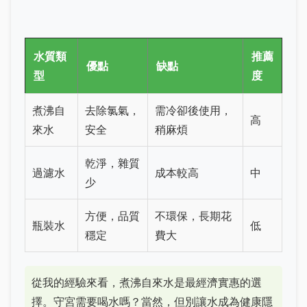
水質類
推薦
優點
缺點
型
度
煮沸自
去除氯氣，
需冷卻後使用，
高
來水
安全
稍麻煩
乾淨，雜質
過濾水
成本較高
中
少
方便，品質
不環保，長期花
瓶裝水
低
穩定
費大
從我的經驗來看，煮沸自來水是最經濟實惠的選
擇。守宮需要喝水嗎？當然，但別讓水成為健康隱