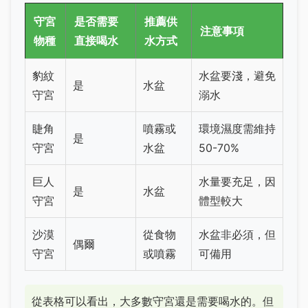
守宮
是否需要
推薦供
注意事項
物種
直接喝水
水方式
豹紋
水盆要淺，避免
是
水盆
守宮
溺水
睫角
噴霧或
環境濕度需維持
是
守宮
水盆
50-70%
巨人
水量要充足，因
是
水盆
守宮
體型較大
沙漠
從食物
水盆非必須，但
偶爾
守宮
或噴霧
可備用
從表格可以看出，大多數守宮還是需要喝水的。但