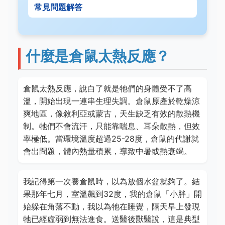
常見問題解答
什麼是倉鼠太熱反應？
倉鼠太熱反應，說白了就是牠們的身體受不了高
溫，開始出現一連串生理失調。倉鼠原產於乾燥涼
爽地區，像敘利亞或蒙古，天生缺乏有效的散熱機
制。牠們不會流汗，只能靠喘息、耳朵散熱，但效
率極低。當環境溫度超過25-28度，倉鼠的代謝就
會出問題，體內熱量積累，導致中暑或熱衰竭。
我記得第一次養倉鼠時，以為放個水盆就夠了。結
果那年七月，室溫飆到32度，我的倉鼠「小胖」開
始躲在角落不動，我以為牠在睡覺，隔天早上發現
牠已經虛弱到無法進食。送醫後獸醫說，這是典型