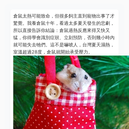
倉鼠太熱可能致命，但很多飼主直到寵物出事了才
驚覺。我養倉鼠十年，看過太多夏天發生的悲劇，
所以直接告訴你結論：倉鼠過熱反應來得又快又
猛，你得學會識別症狀、立刻預防，否則幾小時內
就可能失去牠們。這不是嚇唬人，台灣夏天濕熱，
室溫超過28度，倉鼠就開始承受壓力。