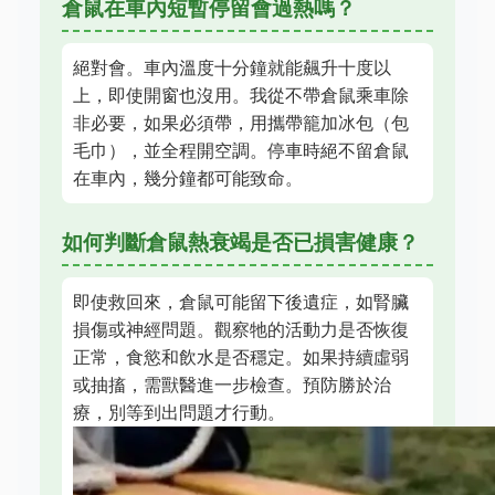
倉鼠在車內短暫停留會過熱嗎？
絕對會。車內溫度十分鐘就能飆升十度以
上，即使開窗也沒用。我從不帶倉鼠乘車除
非必要，如果必須帶，用攜帶籠加冰包（包
毛巾），並全程開空調。停車時絕不留倉鼠
在車內，幾分鐘都可能致命。
如何判斷倉鼠熱衰竭是否已損害健康？
即使救回來，倉鼠可能留下後遺症，如腎臟
損傷或神經問題。觀察牠的活動力是否恢復
正常，食慾和飲水是否穩定。如果持續虛弱
或抽搐，需獸醫進一步檢查。預防勝於治
療，別等到出問題才行動。