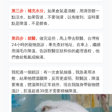
第三步：補充水分。
如果倉鼠還清醒，用滴管餵一
點涼水。如果昏迷，不要強灌，以免嗆到。這時重
點是降溫，不是餵食。
第四步：就醫。
做完這些，馬上帶去獸醫。台灣有
24小時的寵物急診，事先查好地址。在車上，繼續
用濕毛巾降溫。告訴獸醫症狀和你的處理過程，他
們會給氧氣或輸液。
我犯過一個錯誤：有一次倉鼠抽搐，我急著用冰
敷，結果牠體溫驟降，反而更虛弱。獸醫說，降溫
要漸進，體溫降到正常就停。現在我隨身帶寵物體
溫計，肛溫超過39度才需要積極降溫。