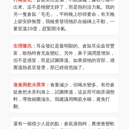
出來。這不是牠變文靜了，而是熱到沒力氣。我的
另一隻倉鼠「毛毛」，平時晚上吵得要命，有天晚
上卻安靜無聲，我檢查發現牠趴在磁磚上不動，一
量室溫29度，趕緊開冷氣。
生理徵兆：
耳朵發紅是最明顯的。倉鼠耳朵血管豐
富，散熱時會充血變紅。另外，鼻子濕潤度增加，
但不是感冒，而是試圖降溫。如果摸牠的背部，感
覺溫熱甚至發燙，那已經很危險了。
進食與飲水異常：
食量減少，但喝水變多。有些倉
鼠會把水弄到身上，試圖降溫，這反而可能弄濕墊
料，導致細菌滋生。我建議用陶瓷水碗，避免打
翻。
還有一個很少人提的點：倉鼠過熱時，糞便會變軟