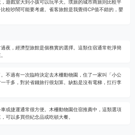
說，遊戲室大到小孩可以玩半天。璞旅的城市商旅則比較平
比較吵鬧可能要考慮。雀客旅館是我覺得CP值不錯的，嬰
方過夜，經濟型旅館是個務實的選擇。這類住宿通常乾淨簡
庭。
了。不過有一次臨時決定去木柵動物園，住了一家叫「小公
才一千多，對於省錢旅行很划算。缺點是沒有電梯，扛行李
公車或捷運通常很方便。木柵動物園住宿推薦中，這類選項
來，可以多買些紀念品或吃頓大餐。