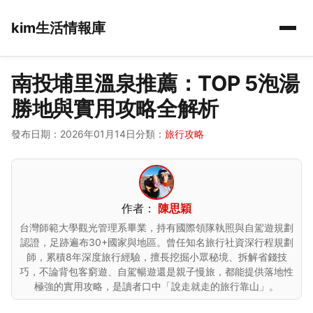
kim生活情報庫
南投埔里溫泉推薦：TOP 5泡湯
勝地與實用攻略全解析
發布日期：2026年01月14日
分類：
旅行攻略
作者：
陳思穎
台灣師範大學觀光管理系畢業，持有國際領隊執照與自駕遊規劃
認證，足跡遍布30+國家與地區。曾任知名旅行社資深行程規劃
師，累積8年深度旅行經驗，擅長挖掘小眾秘境、拆解省錢技
巧，不論背包客窮遊、自駕暢遊還是親子慢旅，都能提供落地性
極強的實用攻略，是讀者口中「說走就走的旅行靠山」。