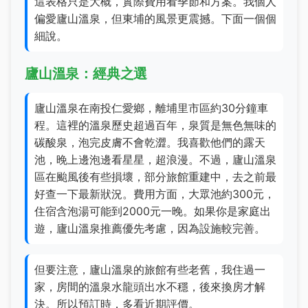
這表格只是大概，實際費用看季節和方案。我個人
偏愛廬山溫泉，但東埔的風景更震撼。下面一個個
細說。
廬山溫泉：經典之選
廬山溫泉在南投仁愛鄉，離埔里市區約30分鐘車
程。這裡的溫泉歷史超過百年，泉質是無色無味的
碳酸泉，泡完皮膚不會乾澀。我喜歡他們的露天
池，晚上邊泡邊看星星，超浪漫。不過，廬山溫泉
區在颱風後有些損壞，部分旅館重建中，去之前最
好查一下最新狀況。費用方面，大眾池約300元，
住宿含泡湯可能到2000元一晚。如果你是家庭出
遊，廬山溫泉推薦優先考慮，因為設施較完善。
但要注意，廬山溫泉的旅館有些老舊，我住過一
家，房間的溫泉水龍頭出水不穩，後來換房才解
決。所以預訂時，多看近期評價。