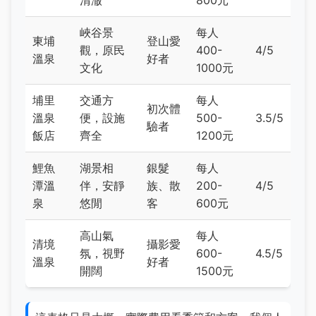
峽谷景
每人
東埔
登山愛
觀，原民
400-
4/5
溫泉
好者
文化
1000元
埔里
交通方
每人
初次體
溫泉
便，設施
500-
3.5/5
驗者
飯店
齊全
1200元
鯉魚
湖景相
銀髮
每人
潭溫
伴，安靜
族、散
200-
4/5
泉
悠閒
客
600元
高山氣
每人
清境
攝影愛
氛，視野
600-
4.5/5
溫泉
好者
開闊
1500元