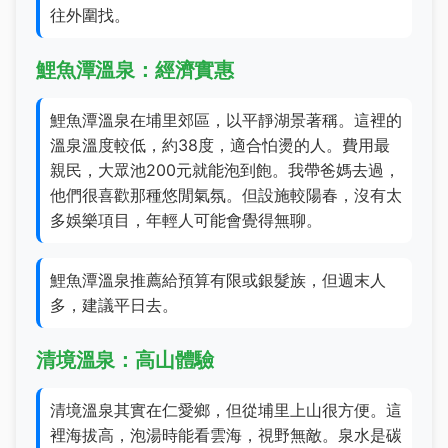
往外圍找。
鯉魚潭溫泉：經濟實惠
鯉魚潭溫泉在埔里郊區，以平靜湖景著稱。這裡的
溫泉溫度較低，約38度，適合怕燙的人。費用最
親民，大眾池200元就能泡到飽。我帶爸媽去過，
他們很喜歡那種悠閒氣氛。但設施較陽春，沒有太
多娛樂項目，年輕人可能會覺得無聊。
鯉魚潭溫泉推薦給預算有限或銀髮族，但週末人
多，建議平日去。
清境溫泉：高山體驗
清境溫泉其實在仁愛鄉，但從埔里上山很方便。這
裡海拔高，泡湯時能看雲海，視野無敵。泉水是碳