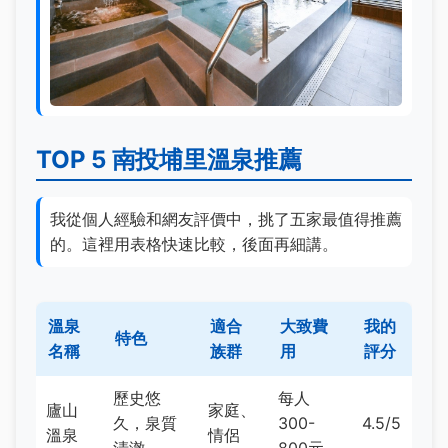
TOP 5 南投埔里溫泉推薦
我從個人經驗和網友評價中，挑了五家最值得推薦
的。這裡用表格快速比較，後面再細講。
溫泉
適合
大致費
我的
特色
名稱
族群
用
評分
歷史悠
每人
廬山
家庭、
久，泉質
300-
4.5/5
溫泉
情侶
清澈
800元