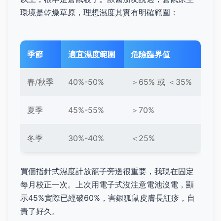
環境是乾燥草原，理想濕度其實有明確範圍：
季節
適宜濕度範圍
危險臨界值
春/秋季
40%-50%
＞65% 或 ＜35%
夏季
45%-55%
＞70%
冬季
30%-40%
＜25%
買個指針式濕度計放籠子旁邊很重要，我現在固定
每月校正一次。上次用電子式沒注意電池沒電，顯
示45%實際已經破60%，害銀狐鼠皮膚長紅疹，自
責了好久。