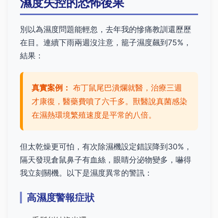
濕度失控的恐怖後果
別以為濕度問題能輕忽，去年我的慘痛教訓還歷歷
在目。連續下雨兩週沒注意，籠子濕度飆到75%，
結果：
真實案例：
布丁鼠尾巴潰爛就醫，治療三週
才康復，醫藥費噴了六千多。獸醫說真菌感染
在濕熱環境繁殖速度是平常的八倍。
但太乾燥更可怕，有次除濕機設定錯誤降到30%，
隔天發現倉鼠鼻子有血絲，眼睛分泌物變多，嚇得
我立刻關機。以下是濕度異常的警訊：
高濕度警報症狀