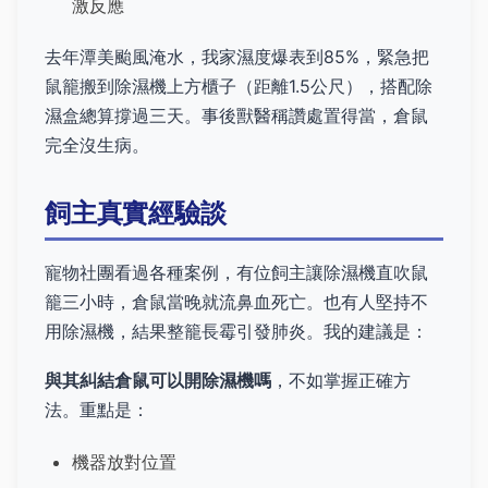
激反應
去年潭美颱風淹水，我家濕度爆表到85%，緊急把
鼠籠搬到除濕機上方櫃子（距離1.5公尺），搭配除
濕盒總算撐過三天。事後獸醫稱讚處置得當，倉鼠
完全沒生病。
飼主真實經驗談
寵物社團看過各種案例，有位飼主讓除濕機直吹鼠
籠三小時，倉鼠當晚就流鼻血死亡。也有人堅持不
用除濕機，結果整籠長霉引發肺炎。我的建議是：
與其糾結倉鼠可以開除濕機嗎
，不如掌握正確方
法。重點是：
機器放對位置