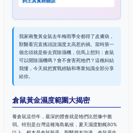
飼主真實經驗談
我家兩隻黃金鼠去年梅雨季全都得了皮膚病，
獸醫看完直搖頭說濕度太高惹的禍。當時第一
個念頭就是衝去買除濕機，但馬上想到：倉鼠
可以開除濕機嗎？會不會害死牠們？這種糾結
我懂，今天就把實戰經驗和專業知識全部分享
給你。
倉鼠黃金濕度範圍大揭密
養倉鼠這些年，最深的體會就是牠們比想像中脆
弱。特別是台灣這種海島氣候，夏天濕度動輒80%
以上，根本是倉鼠殺手。獸醫朋友說過，倉鼠原生