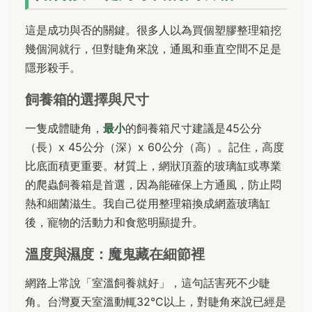
這是成功與否的關鍵。很多人以為買個塑膠整理箱挖
幾個洞就行，但對睫角來說，通風和垂直空間不足是
隱形殺手。
飼養箱的選擇與尺寸
一隻成體睫角，
最小
的飼養箱尺寸建議是45公分
（長）x 45公分（深）x 60公分（高）。記住，高度
比底面積更重要。材質上，網狀頂蓋的玻璃缸或專業
的爬蟲飼養箱是首選，因為能確保上方通風，防止悶
熱和細菌滋生。我自己從用整理箱換成網蓋玻璃缸
後，寵物的活動力和食慾明顯提升。
溫度與濕度：魔鬼藏在細節裡
網路上常說「室溫飼養就好」，這句話害死不少睫
角。台灣夏天室溫動輒32°C以上，對睫角來說已經是