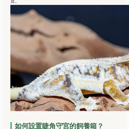
宜。
如何設置睫角守宮的飼養箱？