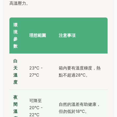
高溫壓力。
環
境
理想範圍
注意事項
參
數
白
天
23°C -
箱內要有溫度梯度，熱
溫
27°C
點不超過28°C。
度
夜
可降至
間
自然的溫差有助健康，
20°C -
溫
但勿低於18°C。
22°C