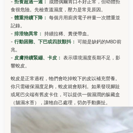
-
拒食超過一週：
成體偶爾胃口不好正常，但幼體拒
食很危險。先檢查溫濕度，壓力是常見原因。
-
體重持續下降：
每個月用廚房電子秤量一次體重並
記錄。
-
排泄物異常：
持續拉稀、糞便帶血。
-
行動困難、下巴或四肢顫抖：
可能是缺鈣的MBD前
兆。
-
皮膚持續緊繃、卡皮：
表示環境濕度長期不足，影
響蛻皮。
蛻皮是正常過程，牠們會吃掉蛻下的皮以補充營養。
你只需確保濕度足夠，蛻皮就會順利。如果發現腳趾
或尾巴尖端有舊皮卡住，可以提供一個濕潤的躲藏盒
（舖濕水苔），讓牠自己處理，切勿手動撕扯。