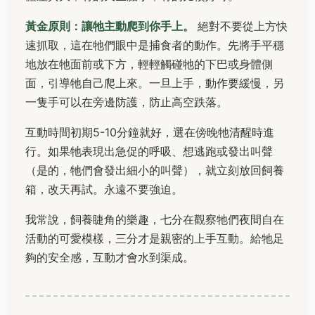
黃金原則：讓牠主動爬到你手上。
絕對不要從上方快
速抓取，這在牠們眼中是捕食者的動作。先將手平穩
地放在牠面前或下方，輕輕觸碰牠的下巴或身體側
面，引導牠自己爬上來。一旦上手，動作要緩慢，另
一隻手可以在旁邊防護，防止高空跌落。
互動時間初期5-10分鐘就好，選在傍晚牠清醒時進
行。如果牠表現出急促的呼吸、想逃跑或發出叫聲
（是的，牠們會發出細小的叫聲），就立刻放回飼養
箱，改天再試。永遠不要強迫。
我常說，飼養睫角的樂趣，七分在觀察牠們夜間自在
活動的可愛模樣，三分才是親密的上手互動。給牠足
夠的安全感，互動才會水到渠成。