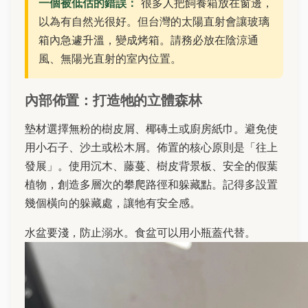
一個被低估的錯誤：
很多人把飼養箱放在窗邊，
以為有自然光很好。但台灣的太陽直射會讓玻璃
箱內急遽升溫，變成烤箱。請務必放在陰涼通
風、無陽光直射的室內位置。
內部佈置：打造牠的立體森林
墊材選擇無粉的樹皮屑、椰磚土或廚房紙巾。避免使
用小石子、沙土或松木屑。佈置的核心原則是「往上
發展」。使用沉木、藤蔓、樹皮背景板、安全的假葉
植物，創造多層次的攀爬路徑和躲藏點。記得多設置
幾個橫向的躲藏處，讓牠有安全感。
水盆要淺，防止溺水。食盆可以用小瓶蓋代替。