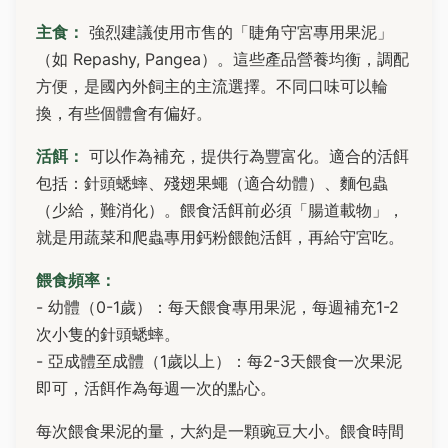
主食：
強烈建議使用市售的「睫角守宮專用果泥」
（如 Repashy, Pangea）。這些產品營養均衡，調配
方便，是國內外飼主的主流選擇。不同口味可以輪
換，有些個體會有偏好。
活餌：
可以作為補充，提供行為豐富化。適合的活餌
包括：針頭蟋蟀、殘翅果蠅（適合幼體）、麵包蟲
（少給，難消化）。餵食活餌前必須「腸道載物」，
就是用蔬菜和爬蟲專用鈣粉餵飽活餌，再給守宮吃。
餵食頻率：
- 幼體（0-1歲）：每天餵食專用果泥，每週補充1-2
次小隻的針頭蟋蟀。
- 亞成體至成體（1歲以上）：每2-3天餵食一次果泥
即可，活餌作為每週一次的點心。
每次餵食果泥的量，大約是一顆豌豆大小。餵食時間