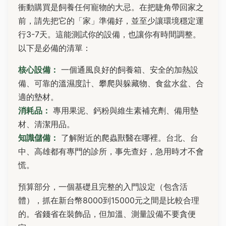
衝動購買是飼養任何寵物的大忌。在把睫角帶回家之
前，請先把它的「家」準備好，並至少讓環境穩定運
行3-7天。這能測試你的設備，也讓你有時間調整。
以下是必備的清單：
核心設備：
一個通風良好的飼養箱、安全的加熱設
備、可靠的溫濕度計、攀爬與躲藏物、食盆水盆、合
適的墊材。
消耗品：
專用果泥、鈣粉與維生素補充劑、備用墊
材、清潔用品。
知識儲備：
了解附近的爬蟲獸醫在哪裡。台北、台
中、高雄都有專門的診所，事先查好，急用時才不會
慌。
預算部分，一個基礎且完整的入門設定（包含活
體），抓在新台幣8000到15000元之間是比較合理
的。省錢省在裝飾品，但加溫、測量設備不要貪便