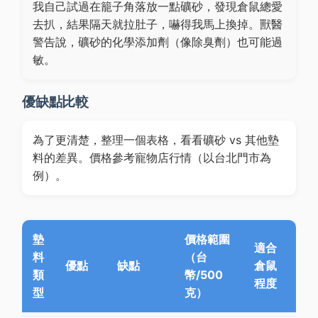
我自己試過在籠子角落放一點礦砂，發現倉鼠總愛
去扒，結果隔天就拉肚子，嚇得我馬上換掉。獸醫
警告說，礦砂的化學添加劑（像除臭劑）也可能過
敏。
優缺點比較
為了更清楚，整理一個表格，看看礦砂 vs 其他墊
料的差異。價格參考寵物店行情（以台北門市為
例）。
墊
價格範圍
適合
料
（台
優點
缺點
倉鼠
類
幣/500
程度
型
克）