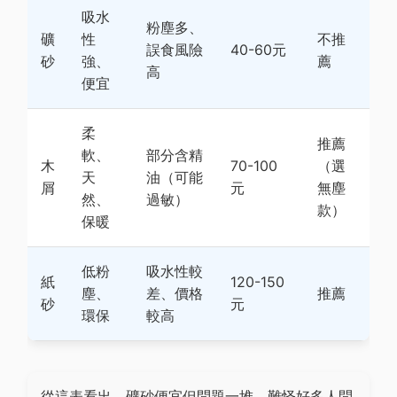
吸水
粉塵多、
礦
性
不推
誤食風險
40-60元
砂
強、
薦
高
便宜
柔
推薦
軟、
部分含精
木
70-100
（選
天
油（可能
屑
元
無塵
然、
過敏）
款）
保暖
低粉
吸水性較
紙
120-150
塵、
差、價格
推薦
砂
元
環保
較高
從這表看出，礦砂便宜但問題一堆，難怪好多人問