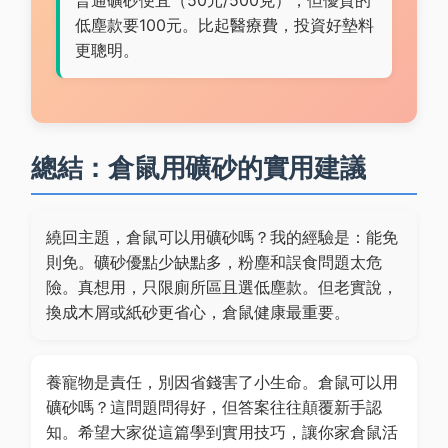
普通礦砂便宜（50元/500克），但優質的
低塵款要100元。比起醫療費，投資好墊料
更聰明。
總結：倉鼠用礦砂的實用建議
繞回主題，倉鼠可以用礦砂嗎？我的經驗是：能免
則免。礦砂優點少缺點多，粉塵和誤食問題太危
險。真想用，只限廁所區且選低塵款。但老實說，
換成木屑或紙砂更省心，倉鼠健康最重要。
養寵物是責任，別因省錢害了小生命。倉鼠可以用
礦砂嗎？這問題問得好，但答案往往顛覆新手認
知。希望大家從這篇學到實用技巧，讓你家倉鼠活