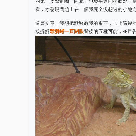
的第一隻鬆獅蜥「阿肥」也發生過同樣狀況，
看，才發現問題出在一個我完全沒想過的小地
這篇文章，我想把獸醫教我的東西，加上這幾
接拆解
鬆獅蜥一直閉眼
背後的五種可能，並且