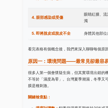
眼睛紅腫、流
4. 眼部感染或受傷
濁
5. 即將脫皮或脫皮不全
身體其他部位
看完表格有個概念後，我們來深入聊聊每個原
原因一：環境問題——最常見卻最容
很多人第一個會懷疑生病，但其實環境出錯的
不等於「濕度為零」。台灣夏季潮濕，冬季又
膜是種刺激。
關鍵檢查點：
濕度計讀數：
飼養箱濕度長期低於30%或高