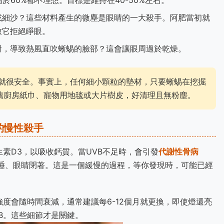
或細沙？這些材料產生的微塵是眼睛的一大殺手。阿肥當初就
致它拒絕睜眼。
對，導致熱風直吹蜥蜴的臉部？這會讓眼周過於乾燥。
就很安全。事實上，任何細小顆粒的墊材，只要蜥蜴在挖掘
薦廚房紙巾、寵物用地毯或大片樹皮，好清理且無粉塵。
的慢性殺手
生素D3，以吸收鈣質。當UVB不足時，會引發
代謝性骨病
睡、眼睛閉著。這是一個緩慢的過程，等你發現時，可能已經
強度會隨時間衰減，通常建議每6-12個月就更換，即使燈還亮
B。這些細節才是關鍵。