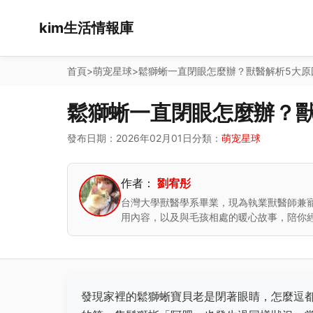
kim生活情報庫
首頁
>
萌宠星球
>
鬆獅蜥一直閉眼怎麼辦？獸醫解析5大原
鬆獅蜥一直閉眼怎麼辦？獸
發布日期：2026年02月01日
分類：
萌宠星球
作者：
劉宥彤
台灣大學獸醫學系畢業，現為執業獸醫師兼
用內容，以及與毛孩相處的暖心故事，陪你
發現家裡的鬆獅蜥寶貝老是閉著眼睛，怎麼逗