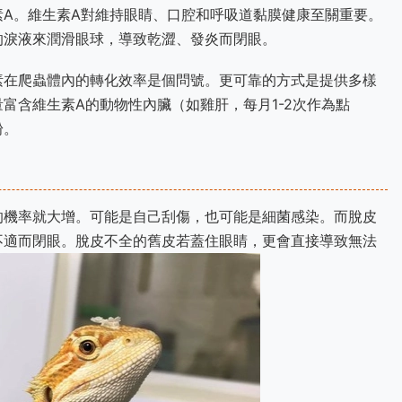
A。維生素A對維持眼睛、口腔和呼吸道黏膜健康至關重要。
的淚液來潤滑眼球，導致乾澀、發炎而閉眼。
素在爬蟲體內的轉化效率是個問號。更可靠的方式是提供多樣
富含維生素A的動物性內臟（如雞肝，每月1-2次作為點
粉。
的機率就大增。可能是自己刮傷，也可能是細菌感染。而脫皮
不適而閉眼。脫皮不全的舊皮若蓋住眼睛，更會直接導致無法