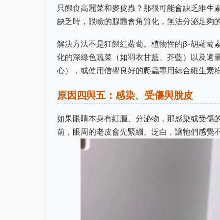
只餵食高麗菜和麥皮蟲？那很可能會缺乏維生素
缺乏時，眼瞼的腺體會角質化，無法分泌足夠
解決方法不是狂餵紅蘿蔔。植物性的β-胡蘿蔔
化的深綠色蔬菜（如羽衣甘藍、芥藍）以及適量
心），或使用信譽良好的爬蟲專用綜合維生素
原因四與五：感染、受傷與脫皮
如果眼睛本身有紅腫、分泌物，那感染或受傷
前，眼周的老皮會先緊繃、泛白，讓牠們感覺