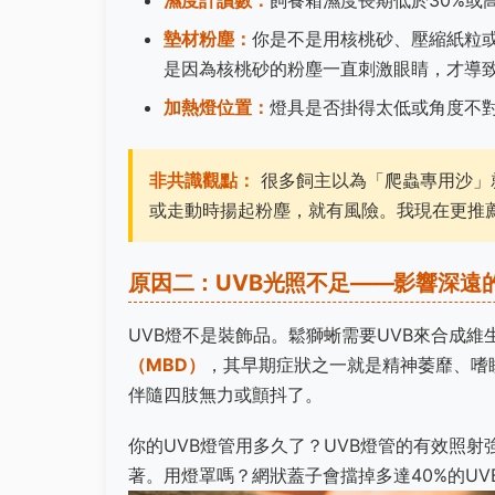
墊材粉塵：
你是不是用核桃砂、壓縮紙粒
是因為核桃砂的粉塵一直刺激眼睛，才導
加熱燈位置：
燈具是否掛得太低或角度不
非共識觀點：
很多飼主以為「爬蟲專用沙」
或走動時揚起粉塵，就有風險。我現在更推
原因二：UVB光照不足——影響深遠
UVB燈不是裝飾品。鬆獅蜥需要UVB來合成維
（MBD）
，其早期症狀之一就是精神萎靡、嗜
伴隨四肢無力或顫抖了。
你的UVB燈管用多久了？UVB燈管的有效照射
著。用燈罩嗎？網狀蓋子會擋掉多達40%的UV