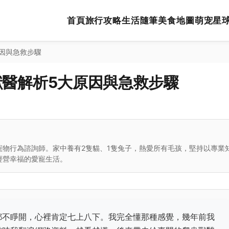
首頁
旅行攻略
生活隨筆
美食地圖
萌宠星
因與急救步驟
醫解析5大原因與急救步驟
寵物行為諮詢師。家中養有2隻貓、1隻兔子，熱愛所有毛孩，堅持以專業
經營幸福的愛寵生活。
都不睜開，心裡肯定七上八下。我完全懂那種感覺，幾年前我