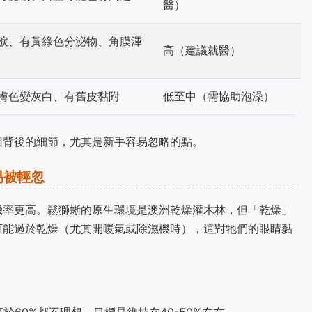
醫）
淚、有黃綠色分泌物、角膜渾
高（建議就醫）
膚色變灰白、有舊皮黏附
低至中（需協助泡澡）
因背後的細節，尤其是新手容易忽略的點。
易被輕忽
機率更高。鬆獅蜥的原生環境是澳洲乾燥灌木林，但「乾燥」
可能過於乾燥（尤其開暖氣或除濕機時），這對牠們的眼睛黏
於60%都不理想。目標是維持在40-50%左右。