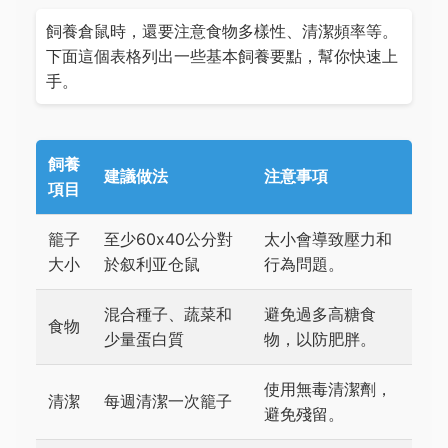
飼養倉鼠時，還要注意食物多樣性、清潔頻率等。
下面這個表格列出一些基本飼養要點，幫你快速上
手。
飼養
建議做法
注意事項
項目
籠子
至少60x40公分對
太小會導致壓力和
大小
於叙利亚仓鼠
行為問題。
混合種子、蔬菜和
避免過多高糖食
食物
少量蛋白質
物，以防肥胖。
使用無毒清潔劑，
清潔
每週清潔一次籠子
避免殘留。