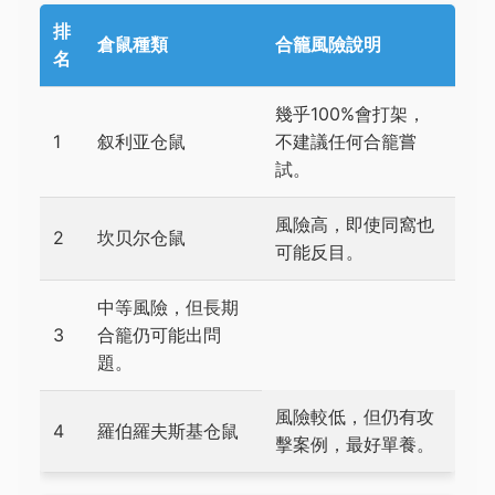
排
倉鼠種類
合籠風險說明
名
幾乎100%會打架，
1
叙利亚仓鼠
不建議任何合籠嘗
試。
風險高，即使同窩也
2
坎贝尔仓鼠
可能反目。
中等風險，但長期
3
合籠仍可能出問
題。
風險較低，但仍有攻
4
羅伯羅夫斯基仓鼠
擊案例，最好單養。