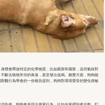
，身體會釋放特定的化學物質，比如屍胺和腐胺，這些氣味對
，不斷去嗅牠常待的角落，甚至發出低鳴。聽覺方面，狗狗能
國獸醫行為學會的一份報告提到，狗狗對環境聲音的變化很敏
伴消失後，狗狗會表現出搜索行為，比如在家裡到處走動、盯