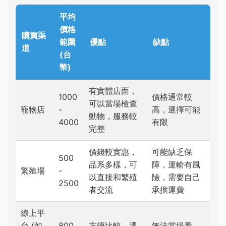
平均
價格
購買渠
範圍
優點
缺點
道
(台
幣)
有實體店面，
1000
價格通常較
可以當場檢查
寵物店
-
高，選擇可能
動物，服務較
4000
有限
完整
價錢較實惠，
可能缺乏保
500
品系多樣，可
障，運輸有風
繁殖場
-
以直接和繁殖
險，需要自己
2500
者交流
承擔運費
線上平
台 (如
800
方便比較，選
無法當場看