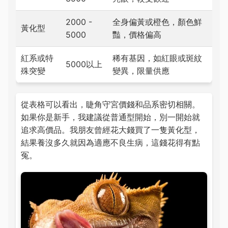
2000 -
全身偏黃或橙色，顏色鮮
黃化型
5000
豔，價格偏高
紅系或特
稀有基因，如紅眼或斑紋
5000以上
殊突變
變異，限量供應
從表格可以看出，睫角守宮價錢和品系密切相關。
如果你是新手，我建議從普通型開始，別一開始就
追求高價品。我朋友曾經花大錢買了一隻黃化型，
結果養沒多久就因為適應不良生病，這錢花得有點
冤。