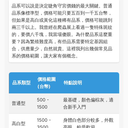
品系可以說是決定睫角守宮價錢的最大關鍵。普通
品系像標準型，價格可能只要五百到一千五台幣，
但如果是高白或黃化這種稀有品系，價格可能跳到
兩三千以上。我曾經在爬蟲展上看過一隻特殊斑紋
的，要價八千塊，我當場傻眼。為什麼品系這麼重
要？因為繁殖難度高，有些品系需要特定基因組
合，供應量少，自然就貴。這裡我列出幾個常見品
系的價格範圍，讓大家有個概念。
價格範圍
品系類型
特點說明
(台幣)
500 -
最基礎，顏色偏棕灰，適
普通型
1500
合新手入門
1500 -
身體白色部分較多，外觀
高白型
3500
亮眼，較受歡迎