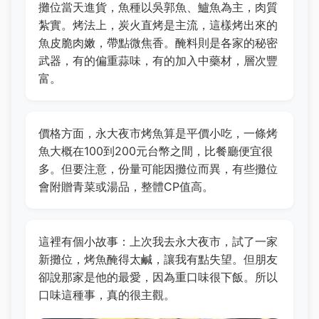
攤位當天進貨，魚種以吳郭魚、鱸魚為主，肉質
紮實。烤法上，炭火直烤是主流，這樣烤出來的
魚皮脆肉嫩，帶點微焦香。醃料則是各家的秘密
武器，有的偏重蒜味，有的加入中藥材，層次豐
富。
價格方面，永大夜市烤魚算是平價小吃，一條烤
魚大概在100到200元台幣之間，比餐廳便宜很
多。但要注意，份量可能因攤位而異，有些攤位
會附贈青菜或湯品，整體CP值高。
這裡有個小故事：上次我去永大夜市，試了一家
新攤位，烤魚醃得太鹹，讓我有點失望。但朋友
卻說那家是他的最愛，因為重口味很下飯。所以
口味這種事，真的很主觀。