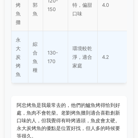
120-
烤
郭
特，偏甜
4.0
150
魚
魚
口味
攤
永
綜
大
環境較乾
合
130-
炭
淨，適合
4.2
魚
170
烤
家庭
種
魚
阿忠烤魚是我最常去的，他們的鱸魚烤得恰到好
處，魚肉不會乾柴。老劉烤魚攤則適合喜歡創新
口味的人，但我覺得有時烤過頭，魚皮會太硬。
永大炭烤魚的優點是位置好找，但人多的時候要
等很久。