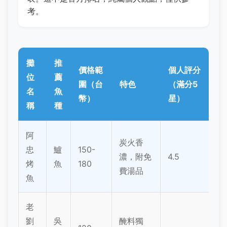
考。
攤
推
價格範
個人評分
位
薦
圍（台
特色
（滿分5
名
魚
幣）
星）
稱
種
阿
炭火香
忠
鱸
150-
濃，附免
4.5
烤
魚
180
費湯品
魚
老
劉
吳
醃料獨