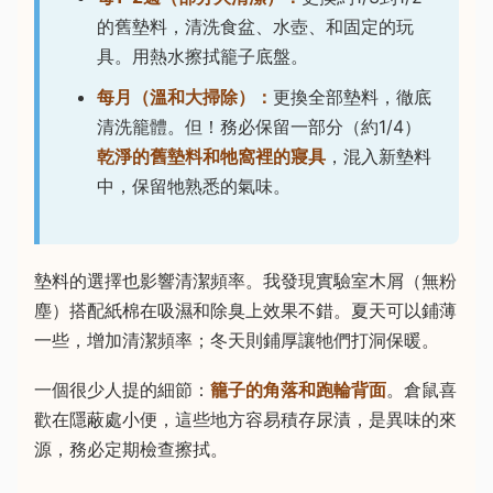
的舊墊料，清洗食盆、水壺、和固定的玩
具。用熱水擦拭籠子底盤。
每月（溫和大掃除）：
更換全部墊料，徹底
清洗籠體。但！務必保留一部分（約1/4）
乾淨的舊墊料和牠窩裡的寢具
，混入新墊料
中，保留牠熟悉的氣味。
墊料的選擇也影響清潔頻率。我發現實驗室木屑（無粉
塵）搭配紙棉在吸濕和除臭上效果不錯。夏天可以鋪薄
一些，增加清潔頻率；冬天則鋪厚讓牠們打洞保暖。
一個很少人提的細節：
籠子的角落和跑輪背面
。倉鼠喜
歡在隱蔽處小便，這些地方容易積存尿漬，是異味的來
源，務必定期檢查擦拭。