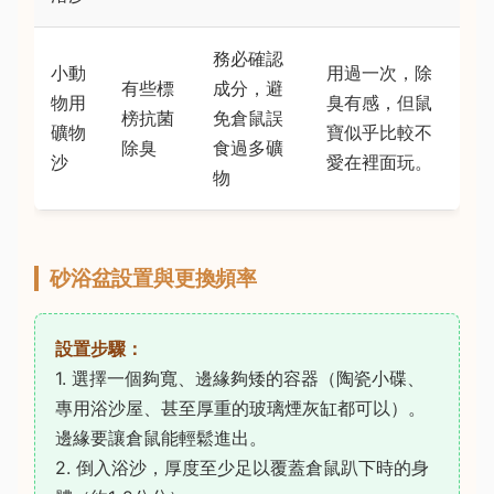
務必確認
小動
用過一次，除
有些標
成分，避
物用
臭有感，但鼠
榜抗菌
免倉鼠誤
礦物
寶似乎比較不
除臭
食過多礦
沙
愛在裡面玩。
物
砂浴盆設置與更換頻率
設置步驟：
1. 選擇一個夠寬、邊緣夠矮的容器（陶瓷小碟、
專用浴沙屋、甚至厚重的玻璃煙灰缸都可以）。
邊緣要讓倉鼠能輕鬆進出。
2. 倒入浴沙，厚度至少足以覆蓋倉鼠趴下時的身