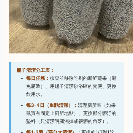
籠子清潔分工表：
每日任務：
檢查並移除吃剩的新鮮蔬果（避
免腐敗）、用鏟子清潔砂浴區的糞便、更換
飲用水。
每3-4日（重點清潔）：
清理廁所區（如果
鼠寶有固定上廁所地點）、更換部分髒汙的
墊料（只清潔明顯濕掉或很髒的角落）。
每1-2週（部分大清潔）：
更換約1/3到1/2