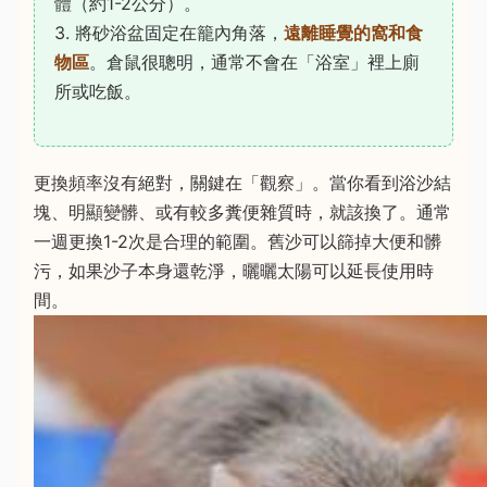
體（約1-2公分）。
3. 將砂浴盆固定在籠內角落，
遠離睡覺的窩和食
物區
。倉鼠很聰明，通常不會在「浴室」裡上廁
所或吃飯。
更換頻率沒有絕對，關鍵在「觀察」。當你看到浴沙結
塊、明顯變髒、或有較多糞便雜質時，就該換了。通常
一週更換1-2次是合理的範圍。舊沙可以篩掉大便和髒
污，如果沙子本身還乾淨，曬曬太陽可以延長使用時
間。