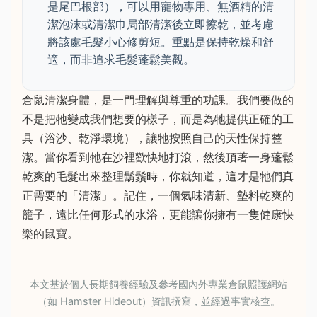
是尾巴根部），可以用寵物專用、無酒精的清
潔泡沫或清潔巾局部清潔後立即擦乾，並考慮
將該處毛髮小心修剪短。重點是保持乾燥和舒
適，而非追求毛髮蓬鬆美觀。
倉鼠清潔身體，是一門理解與尊重的功課。我們要做的
不是把牠變成我們想要的樣子，而是為牠提供正確的工
具（浴沙、乾淨環境），讓牠按照自己的天性保持整
潔。當你看到牠在沙裡歡快地打滾，然後頂著一身蓬鬆
乾爽的毛髮出來整理鬍鬚時，你就知道，這才是牠們真
正需要的「清潔」。記住，一個氣味清新、墊料乾爽的
籠子，遠比任何形式的水浴，更能讓你擁有一隻健康快
樂的鼠寶。
本文基於個人長期飼養經驗及參考國內外專業倉鼠照護網站
（如 Hamster Hideout）資訊撰寫，並經過事實核查。