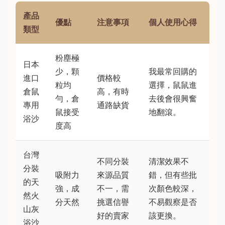
產品
優點
注意事項
個人使用心得
類型
粉塵極
日本
少，顆
我最常回購的
進口
價格較
粒均
選擇，鼠鼠進
倉鼠
高，有時
勻，倉
去後會很興奮
專用
通路缺貨
鼠接受
地翻滾。
浴沙
度高
台灣
不同分裝
清潔效果不
分裝
吸附力
來源品質
錯，但有些批
的天
強，成
不一，需
次顏色較深，
然火
分天然
挑選信譽
不易觀察是否
山灰
好的賣家
該更換。
浴沙