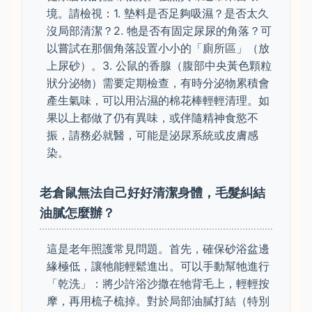
境。請檢視：1. 墊料是否足夠吸濕？是否太久
沒局部清潔？2. 牠是否有固定尿尿的角落？可
以嘗試在那個角落設置小小的「廁所區」（放
上尿砂）。3. 公鼠的香腺（腹部中央黃色顆粒
狀分泌物）需要定期檢查，有時分泌物累積會
產生氣味，可以用沾濕的棉花棒輕輕清理。如
果以上都做了仍有異味，或伴隨精神食慾不
振，請務必就醫，可能是泌尿系統或皮膚感
染。
老倉鼠無法自己好好清潔身體，毛髮糾結
油膩怎麼辦？
這是老年照護常見問題。首先，確保砂浴盆邊
緣極低，讓牠能輕鬆進出。可以手動幫牠進行
「乾洗」：將少許浴沙撒在牠背毛上，輕輕按
摩，再用梳子梳掉。對於局部油膩打結（特別