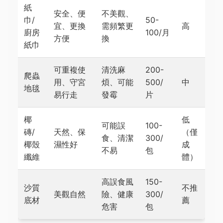
紙
安全、便
不美觀、
巾/
50-
宜、更換
需頻繁更
高
廚房
100/月
方便
換
紙巾
可重複使
清洗麻
200-
爬蟲
用、守宮
煩、可能
500/
中
地毯
易行走
發霉
片
椰
低
可能誤
100-
磚/
天然、保
（僅
食、清潔
300/
椰殼
濕性好
成
不易
包
纖維
體）
高誤食風
150-
沙質
不推
美觀自然
險、健康
300/
底材
薦
危害
包