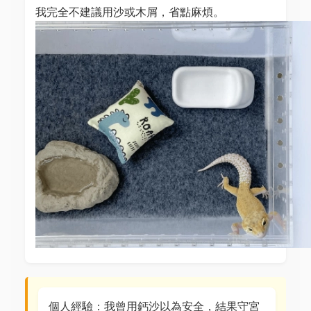
我完全不建議用沙或木屑，省點麻煩。
個人經驗：我曾用鈣沙以為安全，結果守宮