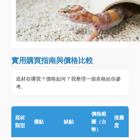
實用購買指南與價格比較
底材在哪買？價格如何？我整理一個表格給你參
考。
價格範
底材
推薦
優點
缺點
圍（台
類型
度
幣）