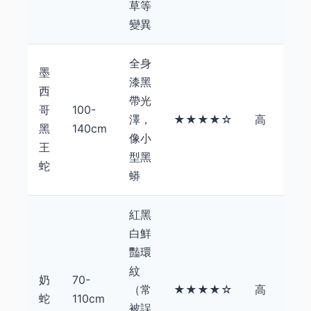
草等
變異
全身
墨
漆黑
西
帶光
哥
100-
$3,0
澤，
★★★★☆
高
黑
140cm
$15
像小
王
型黑
蛇
蟒
紅黑
白鮮
豔環
紋
奶
70-
$2,0
（常
★★★★☆
高
蛇
110cm
$12
被誤