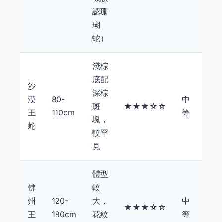
認珊
瑚
蛇）
淺棕
底配
沙
深棕
漠
80-
中
$5,0
斑
★★★☆☆
王
110cm
等
$20
塊，
蛇
較罕
見
體型
佛
較
州
120-
大，
中
$4,0
★★★☆☆
王
180cm
花紋
等
$18