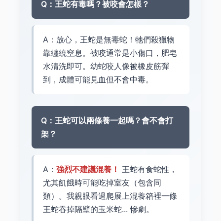
Q：王蛇有毒嗎？被咬會怎樣？
A：放心，王蛇是無毒蛇！牠們殺獵物
靠纏繞窒息。被咬通常是小傷口，肥皂
水清洗即可。幼蛇咬人像被橡皮筋彈
到，成體可能見血但不會中毒。
Q：王蛇可以兩條養一起嗎？會不會打
架？
A：
強烈不建議混養！
王蛇有食蛇性，
尤其飢餓時可能吃掉室友（包含同
類）。我親眼看過爬展上混養箱裡一條
王蛇吞掉隔壁的玉米蛇... 慘劇。