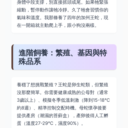
身體中段支撐，別直接抓頭或尾。如果牠緊張
縮動，暫停動作讓牠冷靜。久了牠會習慣你的
氣味和溫度。我那條養了四年的加州王蛇，現
在一開箱就主動爬上手，跟小狗沒兩樣。
進階飼養：繁殖、基因與特
殊品系
養穩了想挑戰繁殖？王蛇是卵生蛇類，但繁殖
沒那麼簡單。你需要健康成熟的公母對（通常
3歲以上）、模擬冬季低溫刺激（降到15-18°C
約8週）、精準控制交配時機。母蛇懷孕後要
提供產房（潮濕的苔蘚盒），產卵後得人工孵
蛋（溫度27-29°C，濕度90%）。