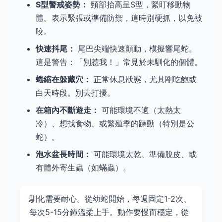
S型警戒姿勢：
頸部抬高呈S型，緊盯移動物
體。表示緊張或準備防禦，這時別硬抓，以免被
咬。
快速抖尾：
尾巴尖端快速顫動，模擬響尾蛇。
這是警告：「別惹我！」常見於未馴化的個體。
蜷縮在躲藏穴：
正常休息狀態，尤其剛吃飽或
白天時段。別去打擾。
在箱內不斷遊走：
可能環境不適（太熱太
冷）、想找食物、或繁殖季的躁動（特別是公
蛇）。
泡水盆長時間：
可能環境太乾、準備脫皮、或
有體外寄生蟲（如蟎蟲）。
馴化需要耐心。從幼蛇開始，每週固定1-2次、
每次5-15分鐘溫柔上手。動作要慢而穩定，從