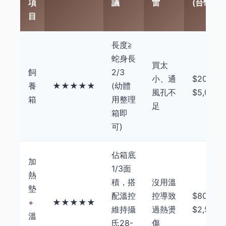
項
議
雷
(台幣)
目
長度≧
蛇身長
買太
飼
2/3
小、通
$200 -
養
★★★★★
(幼體
風孔不
$5,000+
箱
用整理
足
箱即
可)
佔箱底
加
1/3面
熱
積，搭
沒用溫
墊
配溫控
控導致
$800 -
+
★★★★★
維持攝
過熱燙
$2,500
溫
氏28-
傷