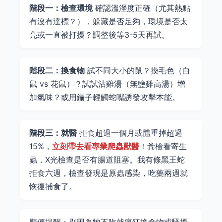
階段一：檢查環境
確認溫溼度正確（尤其熱點
有沒有達標？），躲藏是否足夠，環境是否太
亮或一直被打擾？調整後等3-5天再試。
階段二：換食物
試不同大小的鼠？換毛色（白
鼠 vs 花鼠）？試試沾雞湯（無鹽雞高湯）增
加氣味？或用鑷子輕觸蛇嘴誘發攻擊本能。
階段三：就醫
拒食超過一個月或體重掉超過
15%，
立刻帶去看專業爬蟲獸醫
！糞檢看寄生
蟲，X光檢查是否有腸道阻塞。我有條黑王蛇
拒食六週，檢查發現是原蟲感染，吃藥兩週就
恢復捕食了。
順便提醒：別因為牠不吃就瘋狂換食物或騷擾