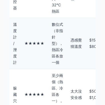
控
32℃
器
熱區
溫
數位式
度
（非指
計
針
憑感覺
$150 -
/
★★★★★
型），
猜溫度
$800
溼
熱區冷
度
區各放
計
一個
至少兩
個（熱
躲
區、冷
太大沒
$50 -
藏
★★★★★
區各
安全感
$1,000
穴
一），