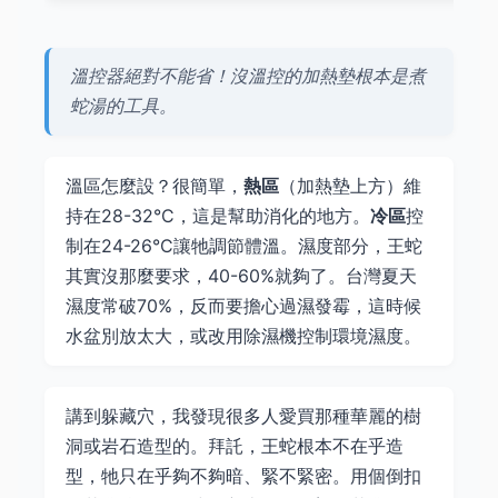
溫控器絕對不能省！沒溫控的加熱墊根本是煮
蛇湯的工具。
溫區怎麼設？很簡單，
熱區
（加熱墊上方）維
持在28-32°C，這是幫助消化的地方。
冷區
控
制在24-26°C讓牠調節體溫。濕度部分，王蛇
其實沒那麼要求，40-60%就夠了。台灣夏天
濕度常破70%，反而要擔心過濕發霉，這時候
水盆別放太大，或改用除濕機控制環境濕度。
講到躲藏穴，我發現很多人愛買那種華麗的樹
洞或岩石造型的。拜託，王蛇根本不在乎造
型，牠只在乎夠不夠暗、緊不緊密。用個倒扣