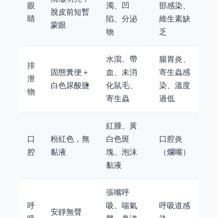
眼
濁、凹
部感染、
脫皮前短暫
睛
陷、分泌
維生素缺
蒙眼
物
乏
水瀉、帶
腸胃炎、
排
固態糞便＋
血、未消
寄生蟲感
泄
白色尿酸鹽
化鼠毛、
染、溫度
物
寄生蟲
過低
紅腫、黃
口
粉紅色，無
白色斑
口腔炎
腔
黏液
塊、泡沫
（爛嘴）
黏液
張嘴呼
呼
吸、喘氣
呼吸道感
安靜無聲