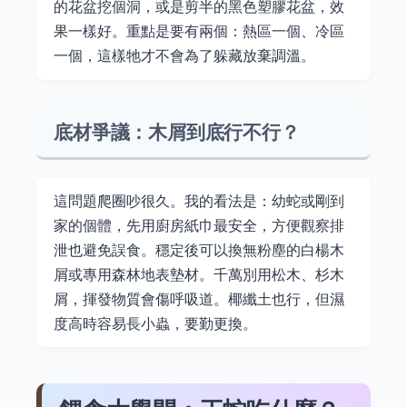
的花盆挖個洞，或是剪半的黑色塑膠花盆，效
果一樣好。重點是要有兩個：熱區一個、冷區
一個，這樣牠才不會為了躲藏放棄調溫。
底材爭議：木屑到底行不行？
這問題爬圈吵很久。我的看法是：幼蛇或剛到
家的個體，先用廚房紙巾最安全，方便觀察排
泄也避免誤食。穩定後可以換無粉塵的白楊木
屑或專用森林地表墊材。千萬別用松木、杉木
屑，揮發物質會傷呼吸道。椰纖土也行，但濕
度高時容易長小蟲，要勤更換。