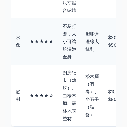
尺寸貼
合蛇體
不易打
翻，大
塑膠盒
水
$30 -
★★★★★
小可讓
邊緣太
盆
$500
蛇浸泡
鋒利
全身
廚房紙
松木屑
巾（幼
（有
蛇）、
底
毒）、
$100 -
★★★★☆
白楊木
材
小石子
$800/包
屑、森
（誤
林地表
食）
墊材