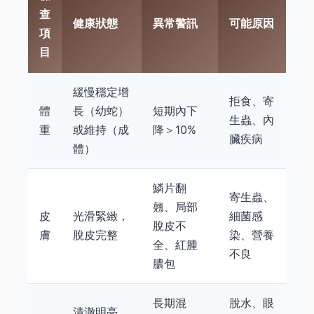
查
健康狀態
異常警訊
可能原因
項
目
緩慢穩定增
拒食、寄
體
長（幼蛇）
短期內下
生蟲、內
重
或維持（成
降＞10%
臟疾病
體）
鱗片翻
寄生蟲、
翹、局部
皮
光滑緊緻，
細菌感
脫皮不
膚
脫皮完整
染、營養
全、紅腫
不良
膿包
長期混
脫水、眼
清澈明亮，