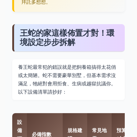
拜託多想想。
王蛇的家這樣佈置才對！環
境設定步步拆解
養王蛇最常犯的錯誤就是把飼養箱搞得太花俏
或太簡陋。蛇不需要豪華別墅，但基本需求沒
滿足，牠絕對會用拒食、生病或越獄抗議你。
以下設備清單請抄好：
設
備
規格建
常見地
預算範圍
必備指數