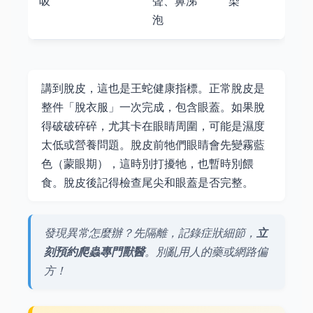
吸
聲、鼻涕
染
泡
講到脫皮，這也是王蛇健康指標。正常脫皮是
整件「脫衣服」一次完成，包含眼蓋。如果脫
得破破碎碎，尤其卡在眼睛周圍，可能是濕度
太低或營養問題。脫皮前牠們眼睛會先變霧藍
色（蒙眼期），這時別打擾牠，也暫時別餵
食。脫皮後記得檢查尾尖和眼蓋是否完整。
發現異常怎麼辦？先隔離，記錄症狀細節，
立
刻預約爬蟲專門獸醫
。別亂用人的藥或網路偏
方！