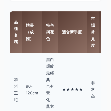
市
品
體長
特色
場
入手
種
（成
與花
適合新手度
常
參考
名
體）
色
見
幣）
稱
度
黑白
環紋
最經
加
典，
非
州
90-
也有
$1,5
★★★★★
常
王
120cm
黃
$8,
高
蛇
化、
薰衣