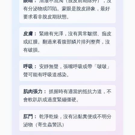
眼睛：
清澈不混濁（脫皮前期除外），沒
有分泌物或凹陷。蒙眼是脫皮跡象，最好
要求看非脫皮期狀態。
皮膚：
緊緻有光澤，沒有異常皺摺、痂皮
或紅腫。翻過來看腹部鱗片排列整齊，沒
有破損。
呼吸：
安靜無聲，張嘴呼吸或帶「啵啵」
聲可能有呼吸道感染。
肌肉張力：
抓握時有適當的抵抗力道，不
會軟趴趴或過度緊繃僵硬。
肛門：
乾淨乾燥，沒有沾黏糞便或不明分
泌物（寄生蟲警訊）