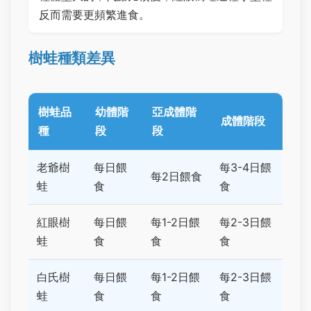
反而需要更頻繁進食。
樹蛙種類差異
樹蛙品
幼體階
亞成體階
成體階段
種
段
段
老爺樹
每日餵
每3-4日餵
每2日餵食
蛙
食
食
紅眼樹
每日餵
每1-2日餵
每2-3日餵
蛙
食
食
食
白氏樹
每日餵
每1-2日餵
每2-3日餵
蛙
食
食
食