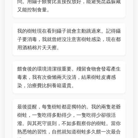
問。用鑷子餵食比直接投放好，能避免昆蟲躲藏
又能控制食量。
我的樹蛙現在看到鑷子就會主動跳過來。記得鑷
子要消毒，我就曾經沒注意害樹蛙感染，現在都
用酒精棉片天天擦。
餵食後的環境清潔很重要。殘留食物會發霉產生
毒素，我有次偷懶兩天沒清，結果樹蛙皮膚感
染，治療費比飼養箱還貴。
最後提醒，每隻樹蛙都是獨特的。我的兩隻老爺
樹蛙，一隻吃得多動得少，一隻吃得少卻很活
潑。與其死守規則，不如多觀察你的樹蛙。當你
熟悉牠的習性，自然就知道樹蛙多久餵一次最合