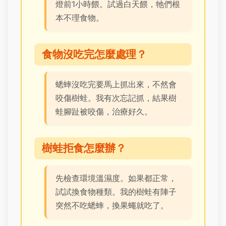
燈前1小時餵。試過白天餵，牠們根
本不理食物。
食物沒吃完怎麼處理？
蟋蟀沒吃完要馬上抓出來，不然會
咬傷樹蛙。我有次忘記抓，結果樹
蛙腳趾被咬傷，治療好久。
樹蛙拒食怎麼辦？
先檢查環境溫濕度。如果都正常，
試試換食物種類。我的樹蛙有陣子
突然不吃蟋蟀，換果蠅就吃了。