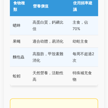
食物種
使用頻率建
營養價值
類
議
高蛋白質，鈣磷比
主食，佔
蟋蟀
佳
70%
果蠅
適合幼體，易消化
幼蛙主食
高脂肪，甲殼素難
每周不超過2
麵包蟲
消化
次
天然營養，活動性
特殊補充食
蚯蚓
高
物