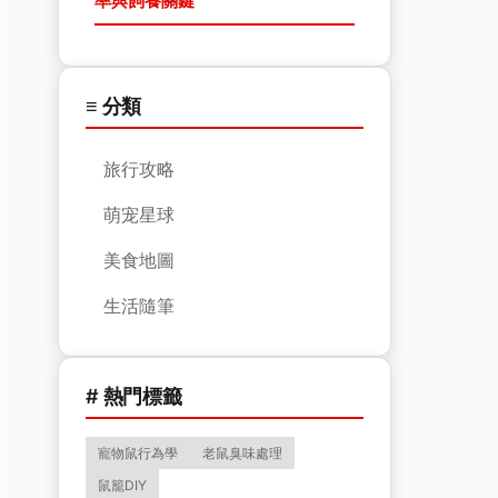
率與飼養關鍵
≡ 分類
旅行攻略
萌宠星球
美食地圖
生活隨筆
# 熱門標籤
寵物鼠行為學
老鼠臭味處理
鼠籠DIY