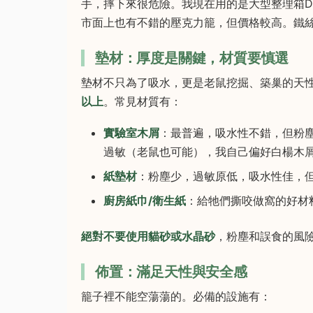
手，摔下來很危險。我現在用的是大型整理箱D
市面上也有不錯的壓克力籠，但價格較高。鐵絲
墊材：厚度是關鍵，材質要慎選
墊材不只為了吸水，更是老鼠挖掘、築巢的天
以上
。常見材質有：
實驗室木屑
：最普遍，吸水性不錯，但粉
過敏（老鼠也可能），我自己偏好白楊木
紙墊材
：粉塵少，過敏原低，吸水性佳，
廚房紙巾/衛生紙
：給牠們撕咬做窩的好材
絕對不要使用貓砂或水晶砂
，粉塵和誤食的風
佈置：滿足天性與安全感
籠子裡不能空蕩蕩的。必備的設施有：