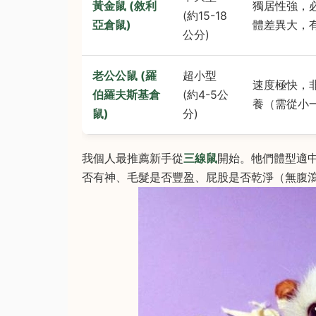
黃金鼠 (敘利
獨居性強，
(約15-18
亞倉鼠)
體差異大，
公分)
老公公鼠 (羅
超小型
速度極快，
伯羅夫斯基倉
(約4-5公
養（需從小
鼠)
分)
我個人最推薦新手從
三線鼠
開始。牠們體型適
否有神、毛髮是否豐盈、屁股是否乾淨（無腹