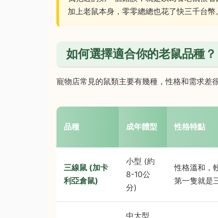
加上老鼠本身，零零總總也花了快三千台幣
如何選擇適合你的老鼠品種？
寵物店常見的鼠類主要有幾種，性格和需求差
品種
成年體型
性格特點
小型 (約
三線鼠 (加卡
性格溫和，
8-10公
利亞倉鼠)
第一隻就是
分)
中大型