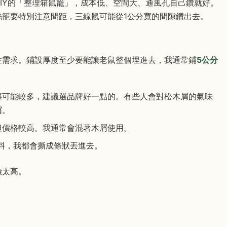
IY的「整理箱鼠籠」，成本低、空間大、通風孔自己鑽就好。
籠要特別注意間距，三線鼠可能從1公分寬的間隙鑽出去。
性需求。鋪設厚度至少要能讓老鼠整個埋進去，我通常鋪
5公分
塵可能較多，建議選品牌好一點的。有些人會對松木屑的氣味
屑。
但價格較高。我通常會混著木屑使用。
料，我都會撕成條狀丟進去。
險太高。