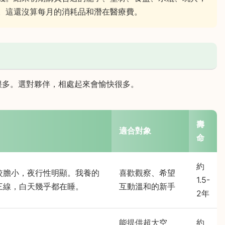
。這還沒算每月的消耗品和潛在醫療費。
很多。選對夥伴，相處起來會愉快很多。
壽
適合對象
命
約
較膽小，夜行性明顯。我養的
喜歡觀察、希望
1.5-
三線，白天幾乎都在睡。
互動溫和的新手
2年
能提供超大空
約