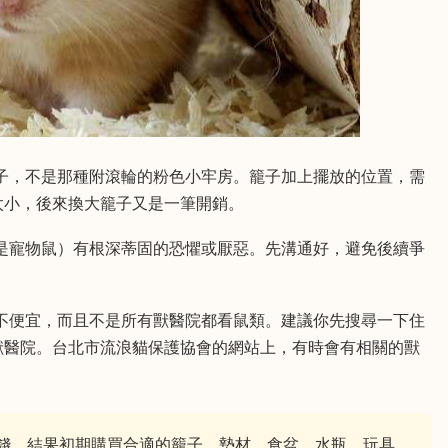
子，不是那種附滾輪的粉色小牢房。籠子加上擺放的位置，需
太小，後來換大籠子又是一筆開銷。
是寵物鼠）有根深蒂固的恐懼或厭惡。先溝通好，避免後續爭
不便宜，而且不是所有獸醫院都看鼠類。建議你先搜尋一下住
獸醫院。台北市流浪貓保護協會的網站上，有時會有相關的獸
錢。結果初期購買合適的籠子、墊材、食盆、水瓶、玩具，