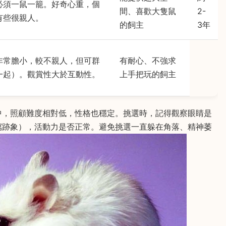
必須一鼠一籠。好奇心重，個
間、喜歡大隻鼠
2-
有些很親人。
的飼主
3年
非常膽小，較不親人，但可群
有耐心、不強求
一起）。觀賞性大於互動性。
上手把玩的飼主
中，照顧難度相對低，性格也穩定。挑選時，記得觀察眼睛是
瀉跡象），活動力是否正常。避免挑選一直躲在角落、精神萎