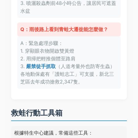
3. 噴灑殺蟲劑前48小時公告，讓居民可遮蓋
水盆
Q：雨後路上看到青蛙大遷徙能怎麼做？
A：緊急處理步驟：
1. 穿顯眼衣物開啟雙黃燈
2. 用掃把輕推個體至路肩
3.
嚴禁徒手抓取
（人道考量外也防寄生蟲）
各地動保處有「護蛙志工」可支援，新北三
芝區去年成功搶救2,347隻。
救蛙行動工具箱
根據特生中心建議，常備這些工具：