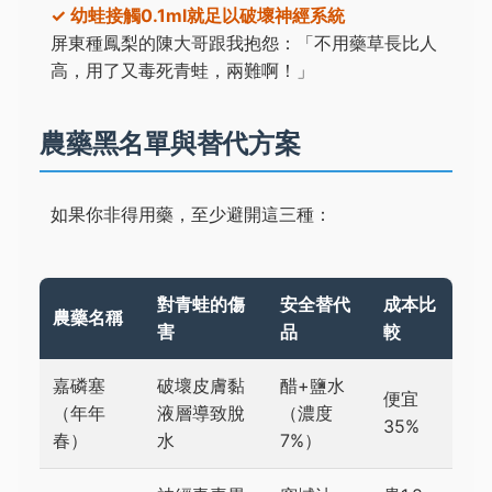
✓ 幼蛙接觸0.1ml就足以破壞神經系統
屏東種鳳梨的陳大哥跟我抱怨：「不用藥草長比人
高，用了又毒死青蛙，兩難啊！」
農藥黑名單與替代方案
如果你非得用藥，至少避開這三種：
對青蛙的傷
安全替代
成本比
農藥名稱
害
品
較
嘉磷塞
破壞皮膚黏
醋+鹽水
便宜
（年年
液層導致脫
（濃度
35%
春）
水
7%）