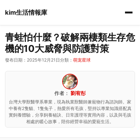
kim生活情報庫
青蛙怕什麼？破解兩棲類生存危
機的10大威脅與防護對策
發布日期：2025年12月21日
分類：
萌宠星球
作者：
劉宥彤
台灣大學獸醫學系畢業，現為執業獸醫師兼寵物行為諮詢師。家
中養有2隻貓、1隻兔子，熱愛所有毛孩，堅持以專業知識搭配真
實飼養體驗，分享飼養秘訣、日常護理等實用內容，以及與毛孩
相處的暖心故事，陪你經營幸福的愛寵生活。