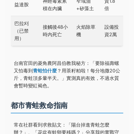
神經毒素累
窄域油
貴1.8
益達胺
積在內臟
+矽藻土
倍
巴拉刈
接觸後48小
火焰除草
設備投
（已禁
時內死亡
機
資2萬
用）
台南官田的菱角農阿昌伯教我秘方：「要除福壽螺
又怕毒到
青蛙怕什麼
？用茶籽粕啦！每分地撒20公
斤，青蛙頂多暈半天。」實測真的有效，不過水質
會暫時變紅褐色。
都市青蛙救命指南
常在社群看到求救貼文：「陽台掉進青蛙怎麼
辦？」、「花盆有蛙卵要移嗎？」分享我的實戰守