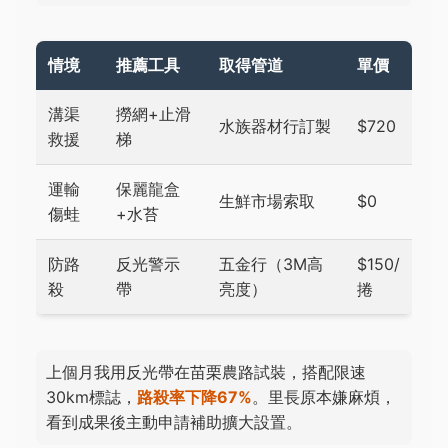
情境
推薦工具
取得管道
單價
溝渠
撈網+止滑
水族器材行訂製
$720
救援
梯
運輸
保麗龍盒
生鮮市場索取
$0
傷蛙
+水苔
防路
反光警示
五金行（3M高
$150/
殺
帶
亮度）
捲
上個月我用反光帶在苗栗農路試裝，搭配限速
30km標誌，
路殺率下降67%
。里長原本嫌麻煩，
看到成果後主動申請補助擴大設置。