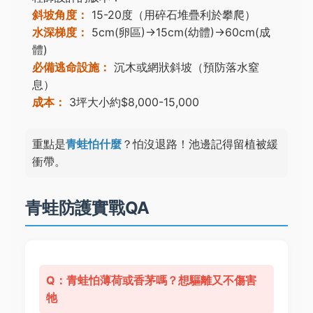
斜坡角度：
15-20度（用碎石堆疊利於攀爬）
水深梯度：
5cm(卵區)→15cm(幼體)→60cm(成
體)
必備逃命設施：
沉木或網狀斜坡（預防落水窒
息）
成本：
3坪大小約$8,000-15,000
重點是
青蛙怕什麼
？怕沒退路！池邊記得留植被緩
衝帶。
青蛙防護實戰QA
Q：青蛙怕薄荷或香茅嗎？想驅離又不傷害
牠