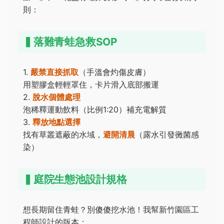
則：
▍落難青蛙急救SOP
1.
嚴禁直接抓取
（手溫會灼傷皮膚）
用塑膠盒輕輕罩住，卡片滑入底部搬運
2.
脫水個體處理
泡稀釋運動飲料（比例1:20）補充電解質
3.
釋放地點選擇
找有草叢遮蔽的水域，
避開清晨
（露水引發黴菌感
染）
▍庭院生態池設計規格
想長期留住青蛙？別傻傻挖水池！我幫新竹園區工
程師設計的版本：