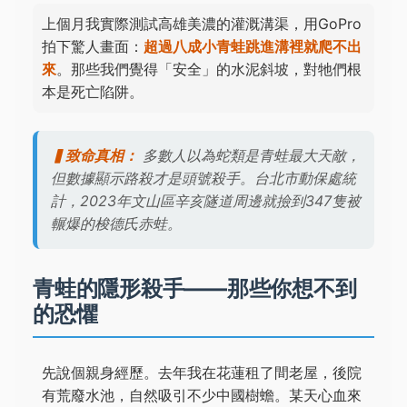
上個月我實際測試高雄美濃的灌溉溝渠，用GoPro
拍下驚人畫面：
超過八成小青蛙跳進溝裡就爬不出
來
。那些我們覺得「安全」的水泥斜坡，對牠們根
本是死亡陷阱。
▍致命真相：
多數人以為蛇類是青蛙最大天敵，
但數據顯示路殺才是頭號殺手。台北市動保處統
計，2023年文山區辛亥隧道周邊就撿到347隻被
輾爆的梭德氏赤蛙。
青蛙的隱形殺手——那些你想不到
的恐懼
先說個親身經歷。去年我在花蓮租了間老屋，後院
有荒廢水池，自然吸引不少中國樹蟾。某天心血來