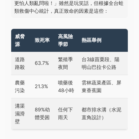
更怕人類亂問啦！」雖然是玩笑話，但根據全台蛙
類救傷中心統計，真正致命的因素是這些：
威脅
高風險
致死率
熱區舉例
源
季節
道路
繁殖季
台3線苗栗段、陽
63.7%
路殺
夜間
明山巴拉卡公路
農藥
噴藥後
雲林蔬菜產區、屏
21.3%
污染
48小時
東香蕉園
溝渠
89%幼
任何下
都市排水溝（水泥
濕滑
體受困
雨天
直角設計）
壁