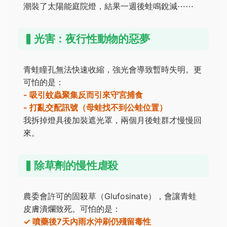
潮裝了太陽能庭院燈，結果一週後蛙鳴銳減⋯⋯
▍光害：夜行性動物的惡夢
青蛙瞳孔無法快速收縮，強光會導致暫時失明。更
可怕的是：
- 吸引蚊蟲聚集反而引來守宮捕食
- 打亂交配訊號（母蛙找不到公蛙位置）
我拆掉燈具後加裝遮光罩，兩個月後蛙群才慢慢回
來。
▍除草劑的慢性虐殺
農委會許可的固殺草（Glufosinate），會讓青蛙
皮膚潰爛致死。可怕的是：
✓ 噴藥後7天內雨水沖刷仍殘留毒性