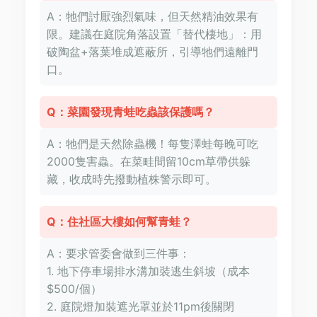
A：牠們討厭強烈氣味，但天然精油效果有
限。建議在庭院角落設置「替代棲地」：用
破陶盆+落葉堆成遮蔽所，引導牠們遠離門
口。
Q：菜園發現青蛙吃蟲該保護嗎？
A：牠們是天然除蟲機！每隻澤蛙每晚可吃
2000隻害蟲。在菜畦間留10cm草帶供躲
藏，收成時先撥動植株警示即可。
Q：住社區大樓如何幫青蛙？
A：要求管委會做到三件事：
1. 地下停車場排水溝加裝逃生斜坡（成本
$500/個）
2. 庭院燈加裝遮光罩並於11pm後關閉