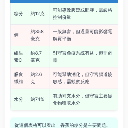
可能導致腹瀉或肥胖，需嚴格
糖分
約12克
控制份量
約358
一般無害，但過量可能影響電
鉀
毫克
解質平衡
維生
約8.7
對守宮免疫系統有益，但非必
素C
毫克
需
膳食
約2.6
可能幫助消化，但守宮腸道較
纖維
克
敏感，需觀察反應
有助補充水分，但守宮主要從
水分
約74%
食物獲取水分
從這個表格可以看出，香蕉的糖分是主要問題。