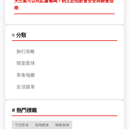
天竺鼠可以吃紅蘿蔔嗎？飼主必知飲食安全與餵食指
南
≡ 分類
旅行攻略
萌宠星球
美食地圖
生活隨筆
# 熱門標籤
守宮飲食
寵物餵食
蜥蜴食物