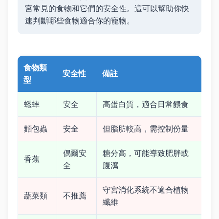
宮常見的食物和它們的安全性。這可以幫助你快
速判斷哪些食物適合你的寵物。
食物類
安全性
備註
型
蟋蟀
安全
高蛋白質，適合日常餵食
麵包蟲
安全
但脂肪較高，需控制份量
偶爾安
糖分高，可能導致肥胖或
香蕉
全
腹瀉
守宮消化系統不適合植物
蔬菜類
不推薦
纖維