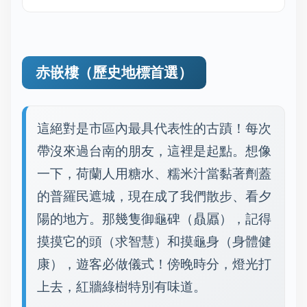
赤嵌樓（歷史地標首選）
這絕對是市區內最具代表性的古蹟！每次
帶沒來過台南的朋友，這裡是起點。想像
一下，荷蘭人用糖水、糯米汁當黏著劑蓋
的普羅民遮城，現在成了我們散步、看夕
陽的地方。那幾隻御龜碑（贔屭），記得
摸摸它的頭（求智慧）和摸龜身（身體健
康），遊客必做儀式！傍晚時分，燈光打
上去，紅牆綠樹特別有味道。