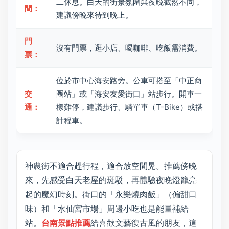
二休息。白天的街景氛圍與夜晚截然不同，
間：
建議傍晚來待到晚上。
門
沒有門票，逛小店、喝咖啡、吃飯需消費。
票：
位於市中心海安路旁。公車可搭至「中正商
交
圈站」或「海安友愛街口」站步行。開車一
通：
樣難停，建議步行、騎單車（T-Bike）或搭
計程車。
神農街不適合趕行程，適合放空閒晃。推薦傍晚
來，先感受白天老屋的斑駁，再體驗夜晚燈籠亮
起的魔幻時刻。街口的「永樂燒肉飯」（偏甜口
味）和「水仙宮市場」周邊小吃也是能量補給
站。
台南景點推薦
給喜歡文藝復古風的朋友，這