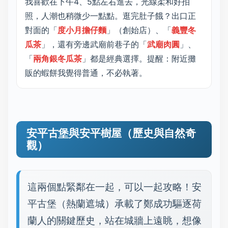
我喜歡在下午4、5點左右進去，光線柔和好拍
照，人潮也稍微少一點點。逛完肚子餓？出口正
對面的「
度小月擔仔麵
」（創始店）、「
義豐冬
瓜茶
」，還有旁邊武廟前巷子的「
武廟肉圓
」、
「
兩角銀冬瓜茶
」都是經典選擇。提醒：附近攤
販的蝦餅我覺得普通，不必執著。
安平古堡與安平樹屋（歷史與自然奇
觀）
這兩個點緊鄰在一起，可以一起攻略！安
平古堡（熱蘭遮城）承載了鄭成功驅逐荷
蘭人的關鍵歷史，站在城牆上遠眺，想像