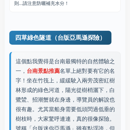
則…請注意防曬補充水分！
四草綠色隧道（台版亞馬遜探險）
這個點我覺得是台南最獨特的自然體驗之
一，
台南景點推薦
名單上絕對要有它的名
字！坐在竹筏上，緩緩駛入兩旁茂密紅樹
林形成的綠色河道，陽光從樹梢灑下，白
鷺鷥、招潮蟹就在身邊，導覽員的解說也
很有趣。尤其當船身需要低頭閃過低垂的
樹枝時，大家驚呼連連，真的很像探險。
號稱「台版迷你亞馬遜」雖有點浮誇，但