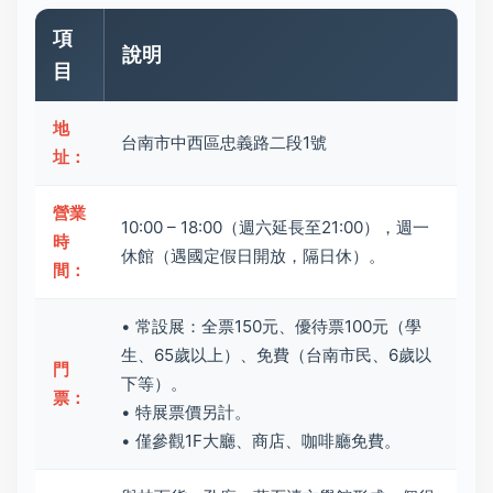
項
說明
目
地
台南市中西區忠義路二段1號
址：
營業
10:00 – 18:00（週六延長至21:00），週一
時
休館（遇國定假日開放，隔日休）。
間：
• 常設展：全票150元、優待票100元（學
生、65歲以上）、免費（台南市民、6歲以
門
下等）。
票：
• 特展票價另計。
• 僅參觀1F大廳、商店、咖啡廳免費。