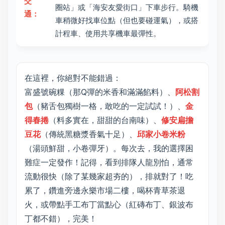
交
圈站」或「海安友愛街口」下車步行。騎機
通：
車稍微好找車位點（但也要碰運氣），或搭
計程車、使用共享機車最彈性。
在這裡，你絕對不能錯過：
富盛號碗粿（那Q彈的米香和滿滿餡料）、
阿松割
包
（豬舌包獨樹一格，敢吃的一定試試！）、
金
得春捲
（料多實在，甜甜的台南味）、
修安扁擔
豆花
（傳統黑糖漿香氣十足）、
邱家小卷米粉
（湯頭鮮甜，小卷彈牙）。每次去，我的選擇困
難症一定發作！記得，看到排隊人龍別怕，通常
流動很快（除了某幾家超夯的），排就對了！吃
累了，鑽進旁邊永樂市場二樓，喝杯青草茶退
火，或帶點手工布丁當點心（紅磚布丁、銀波布
丁都不錯），完美！