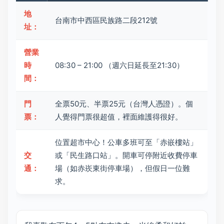
地
台南市中西區民族路二段212號
址：
營業
時
08:30 – 21:00 （週六日延長至21:30）
間：
門
全票50元、半票25元（台灣人憑證）。個
票：
人覺得門票很超值，裡面維護得很好。
位置超市中心！公車多班可至「赤嵌樓站」
交
或「民生路口站」。開車可停附近收費停車
通：
場（如赤崁東街停車場），但假日一位難
求。