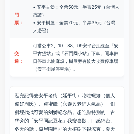
• 安平古堡：全票50元、半票25元（台灣人
門
憑證）
票：
• 安平樹屋：全票70元、半票35元（台灣
人憑證）
可搭公車2、19、88、99安平台江線至「安
交
平古堡站」或「石門國小站」下車。開車假
通：
日停車比較麻煩，樹屋旁有較大收費停車場
（安平樹屋停車場）。
逛完記得去安平老街（延平街）吃吃蝦捲（個人
偏好周氏）、買蜜餞（永泰興老鋪人氣高），劍
獅埕找找可愛的劍獅紀念品。想吃點特別的，古
堡旁的「安平同記豆花」我蠻喜歡，口感綿密。
冬天的話，樹屋園區裡的大榕樹下很涼爽，夏天