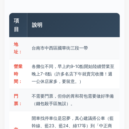
項
說明
目
地
台南市中西區國華街三段一帶
址：
營業
各攤位不同，早上約9-10點開始陸續營業至
時
晚上7-8點（許多名店下午就賣完收攤！週
間：
一公休店家多，要留意。）
門
不需要門票，但你的胃和荷包需要做好準備
票：
（錢包殺手區無誤）。
開車找停車位是惡夢，真心建議搭公車（藍
幹線、藍23、藍24、綠17等）到「中正商