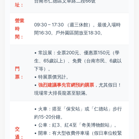
台南市仁德區文華路二段66號
址：
營業
09:30 – 17:30 （週三休館）。最後入場時
時
間16:30。戶外園區開放至18:30。
間：
• 常設展：全票200元、優惠票150元（學
生、65歲以上）、免費（台南市民、6歲以
門
下等）。
票：
• 特展票價另計。
•
強烈建議事先官網預約購票
，尤其假日！
現場常大排長龍甚至額滿。
• 火車：搭至「保安站」或「仁德站」步行
約15-20分鐘。
• 公車：紅3、紅4至「奇美博物館站」。
交
• 開車：有大型收費停車場（假日車位較緊
通：