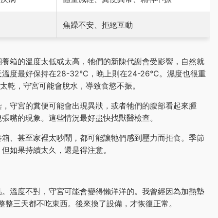
食
焦躁不安、拒絕互動
飼養箱的溫度太低或太高，牠們的新陳代謝會受影響，自然就
最好保持在28-32°C，晚上則在24-26°C。濕度也很重
如果太乾，守宮可能會脫水，導致食慾不振。
染，守宮的糞便可能會出現異狀，或者牠們的腹部看起來腫
絕張嘴的現象。這些情況最好盡快找獸醫檢查。
養箱、甚至家裡太吵鬧，都可能讓牠們感到壓力而拒食。季節
，但如果持續太久，還是得注意。
點。溫度不對，守宮可能會變得懶洋洋的。我曾經因為加熱墊
宮整整三天都不吃東西。後來換了設備，才恢復正常。