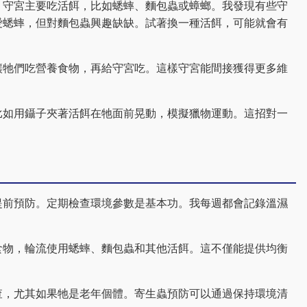
。守宮主要吃活餌，比如蟋蟀、麵包蟲或蟑螂。我發現有些守
愛蟋蟀，但對麵包蟲興趣缺缺。試著換一種活餌，可能就會有
讓牠們吃營養食物，再給守宮吃。這樣守宮能間接獲得更多維
比如用鑷子夾著活餌在牠面前晃動，模擬獵物運動。這招對一
提前預防。定期檢查環境參數是基本功。我每週都會記錄溫濕
食物，輪流使用蟋蟀、麵包蟲和其他活餌。這不僅能提供均衡
查，尤其如果牠是老年個體。寄生蟲預防可以通過保持環境清