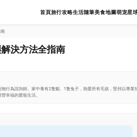
首頁
旅行攻略
生活隨筆
美食地圖
萌宠星
指南
與解決方法全指南
寵物行為諮詢師。家中養有2隻貓、1隻兔子，熱愛所有毛孩，堅持以專業
經營幸福的愛寵生活。