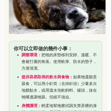
你可以立即做的幾件小事：
調整環境：
把牠的床墊移到安靜、溫暖、不
會被打擾的角落。使用軟厚、防水的墊子，
方便清潔。
提供容易取得的飲水與食物：
如果牠還願意
舔食，可以用小針筒（去掉針頭）少量多次
地餵點水，或用溫水泡軟飼料、罐頭，抹在
牠嘴邊讓牠舔。但絕不強迫。
身體護理：
輕柔地幫牠擦拭因失禁弄髒的身