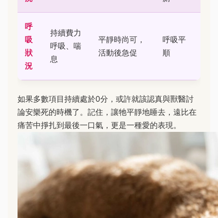
呼
持續費力
吸
平靜時尚可，
呼吸平
呼吸、喘
狀
活動後急促
順
息
況
如果多數項目持續處於0分，或許就該認真與獸醫討
論安樂死的時機了。記住，讓牠平靜地睡去，遠比在
痛苦中掙扎到最後一口氣，更是一種愛的表現。