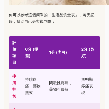
你可以參考這個簡單的「生活品質量表」，每天記
錄，幫助自己做客觀判斷：
評
估
0分 (極
2分 (良
1分 (尚可)
項
差)
好)
目
疼
持續疼
無明顯
痛
間歇性疼痛，
痛，藥物
疼痛表
控
藥物可緩解
無效
現
制