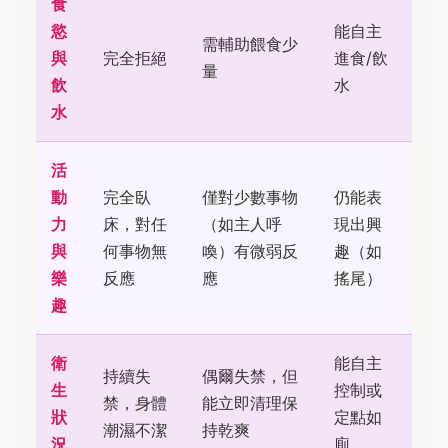
食
慾
能自主
需輔助餵食少
與
完全拒絕
進食/飲
量
飲
水
水
活
動
完全臥
僅對少數事物
仍能表
力
床，對任
（如主人呼
現出興
與
何事物無
喚）有微弱反
趣（如
樂
反應
應
搖尾）
趣
衛
能自主
持續失
偶爾失禁，但
生
控制或
禁，身體
能立即清理保
狀
定點如
潮濕不潔
持乾爽
況
廁