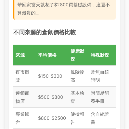
帶回家當天就花了$2800買基礎設備，這還不
算最貴的...
不同來源的倉鼠價格比較
健康狀
來源
平均價格
特殊狀況
況
夜市攤
風險較
常無血統
$150-$300
販
高
證明
連鎖寵
基本檢
附簡易飼
$500-$800
物店
查
養手冊
專業鼠
健檢報
含血統證
$800-$2500
舍
告
書