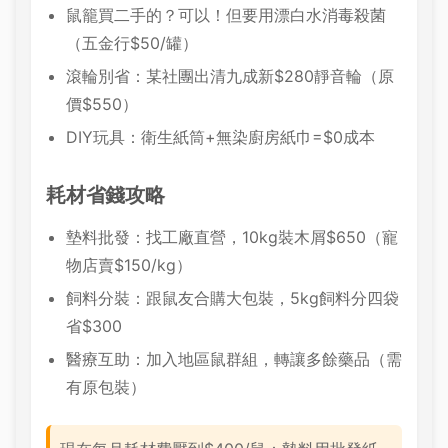
鼠籠買二手的？可以！但要用漂白水消毒殺菌
（五金行$50/罐）
滾輪別省：某社團出清九成新$280靜音輪（原
價$550）
DIY玩具：衛生紙筒+無染廚房紙巾=$0成本
耗材省錢攻略
墊料批發：找工廠直營，10kg裝木屑$650（寵
物店賣$150/kg）
飼料分裝：跟鼠友合購大包裝，5kg飼料分四袋
省$300
醫療互助：加入地區鼠群組，轉讓多餘藥品（需
有原包裝）