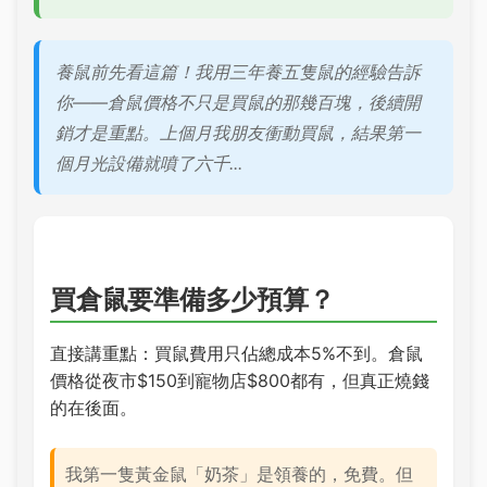
養鼠前先看這篇！我用三年養五隻鼠的經驗告訴
你——倉鼠價格不只是買鼠的那幾百塊，後續開
銷才是重點。上個月我朋友衝動買鼠，結果第一
個月光設備就噴了六千...
買倉鼠要準備多少預算？
直接講重點：買鼠費用只佔總成本5%不到。倉鼠
價格從夜市$150到寵物店$800都有，但真正燒錢
的在後面。
我第一隻黃金鼠「奶茶」是領養的，免費。但