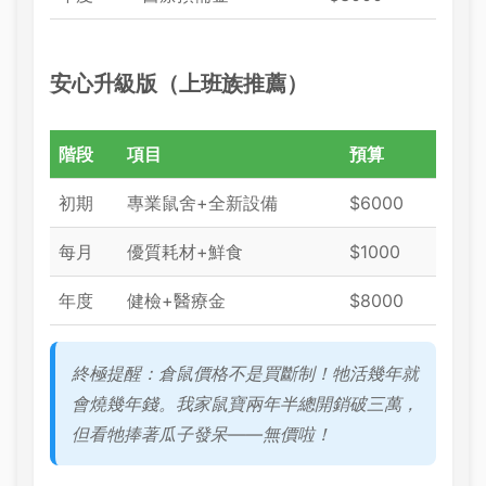
安心升級版（上班族推薦）
階段
項目
預算
初期
專業鼠舍+全新設備
$6000
每月
優質耗材+鮮食
$1000
年度
健檢+醫療金
$8000
終極提醒：倉鼠價格不是買斷制！牠活幾年就
會燒幾年錢。我家鼠寶兩年半總開銷破三萬，
但看牠捧著瓜子發呆——無價啦！