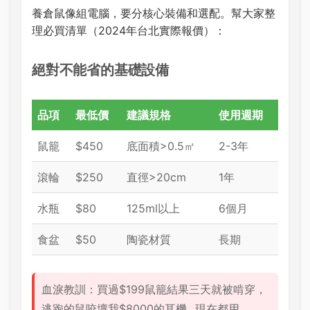
養倉鼠像組電腦，要分核心裝備和選配。幫大家整
理必買清單（2024年台北實際報價）：
絕對不能省的基礎設備
品項
最低價
建議規格
使用週期
鼠籠
$450
底面積>0.5㎡
2-3年
滾輪
$250
直徑>20cm
1年
水瓶
$80
125ml以上
6個月
食盆
$50
陶瓷材質
長期
血淚教訓：買過$199鼠籠結果三天就被啃穿，
逃跑的鼠咬壞我$8000的耳機...現在都用