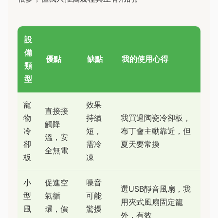
設
備
優點
缺點
我的使用心得
類
型
寵
效果
直接接
物
持續
我買過陶瓷冷卻板，
觸降
冷
短，
布丁會主動靠近，但
溫，安
卻
需冷
夏天要常換
全無電
板
凍
小
促進空
噪音
選USB靜音風扇，我
型
氣循
可能
用夾式風扇固定籠
風
環，價
驚擾
外，有效