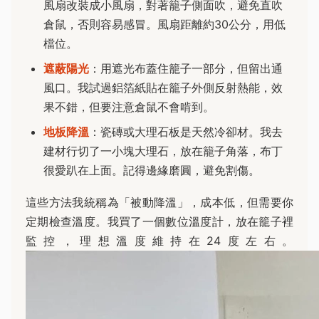
風扇改裝成小風扇，對著籠子側面吹，避免直吹
倉鼠，否則容易感冒。風扇距離約30公分，用低
檔位。
遮蔽陽光
：用遮光布蓋住籠子一部分，但留出通
風口。我試過鋁箔紙貼在籠子外側反射熱能，效
果不錯，但要注意倉鼠不會啃到。
地板降溫
：瓷磚或大理石板是天然冷卻材。我去
建材行切了一小塊大理石，放在籠子角落，布丁
很愛趴在上面。記得邊緣磨圓，避免割傷。
這些方法我統稱為「被動降溫」，成本低，但需要你
定期檢查溫度。我買了一個數位溫度計，放在籠子裡
監控，理想溫度維持在24度左右。