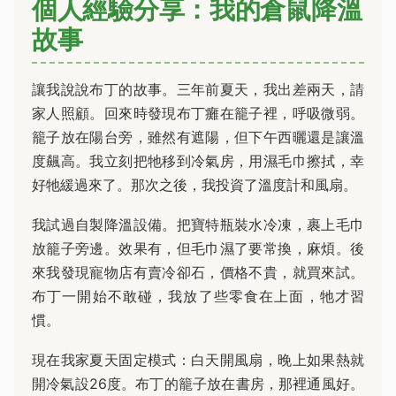
個人經驗分享：我的倉鼠降溫
故事
讓我說說布丁的故事。三年前夏天，我出差兩天，請
家人照顧。回來時發現布丁癱在籠子裡，呼吸微弱。
籠子放在陽台旁，雖然有遮陽，但下午西曬還是讓溫
度飆高。我立刻把牠移到冷氣房，用濕毛巾擦拭，幸
好牠緩過來了。那次之後，我投資了溫度計和風扇。
我試過自製降溫設備。把寶特瓶裝水冷凍，裹上毛巾
放籠子旁邊。效果有，但毛巾濕了要常換，麻煩。後
來我發現寵物店有賣冷卻石，價格不貴，就買來試。
布丁一開始不敢碰，我放了些零食在上面，牠才習
慣。
現在我家夏天固定模式：白天開風扇，晚上如果熱就
開冷氣設26度。布丁的籠子放在書房，那裡通風好。