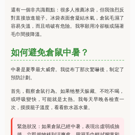
還有一個非共識觀點：很多人推薦冰袋，但我強烈反
對直接放進籠子。冰袋表面會凝結水氣，倉鼠毛濕了
容易失溫，而且啃破有危險。我寧願用冷卻板或隔著
毛巾間接降溫。
如何避免倉鼠中暑？
中暑是夏季最大威脅。我從布丁那次驚嚇後，制定了
預防計劃。
首先，觀察倉鼠行為。如果牠整天躲藏、不吃不喝，
或呼吸變快，可能就是太熱。我每天早晚各檢查一
次，摸摸籠子溫度，看看飲水器水量。
緊急狀況：如果倉鼠已經中暑，表現出虛弱或抽
搐，立即把牠移到涼爽處，用濕毛巾輕拭腳掌和