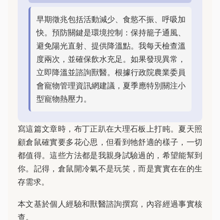
早期徵兆包括活動減少、食慾不振、呼吸加
快。預防關鍵是環境控制：保持籠子通風、
避免陽光直射、提供降溫點。我每天檢查溫
度兩次，並確保飲水充足。如果發現異常，
立即降溫並諮詢獸醫。根據行政院農業委員
會寵物管理資訊網建議，夏季應特別關注小
型寵物熱壓力。
寫這篇文章時，布丁正趴在大理石板上打盹。夏天照
顧倉鼠確實要多花心思，但看到牠舒適的樣子，一切
都值得。這些方法都是我親身試驗過的，希望能幫到
你。記得，倉鼠開冷氣不是玩笑，而是實實在在的生
存需求。
本文基於個人經驗和獸醫諮詢撰寫，內容經過事實核
查。