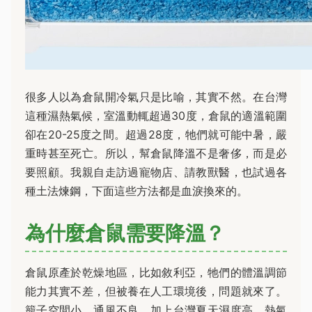
很多人以為倉鼠開冷氣只是比喻，其實不然。在台灣
這種濕熱氣候，室溫動輒超過30度，倉鼠的適溫範圍
卻在20-25度之間。超過28度，牠們就可能中暑，嚴
重時甚至死亡。所以，幫倉鼠降溫不是奢侈，而是必
要照顧。我親自走訪過寵物店、請教獸醫，也試過各
種土法煉鋼，下面這些方法都是血淚換來的。
為什麼倉鼠需要降溫？
倉鼠原產於乾燥地區，比如敘利亞，牠們的體溫調節
能力其實不差，但被養在人工環境後，問題就來了。
籠子空間小、通風不良，加上台灣夏天濕度高，熱氣