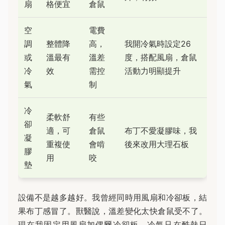
扇
格便宜
倉鼠
空
電費
調
整體降
高，
我開冷氣時設定26
或
溫最有
溫差
度，搭配風扇，倉鼠
冷
效
需控
活動力明顯提升
氣
制
冷
柔軟舒
有些
卻
適，可
倉鼠
布丁不愛凝膠味，我
凝
重複使
會啃
後來改用大理石板
膠
用
咬
墊
設備不是越多越好。我曾經同時用風扇和冷卻板，結
果布丁感冒了。獸醫說，溫差變化太快倉鼠受不了。
現在我固定用風扇加偶爾冷卻板，冷氣只在酷熱日