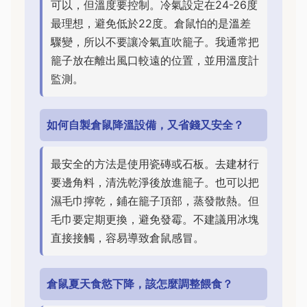
可以，但溫度要控制。冷氣設定在24-26度
最理想，避免低於22度。倉鼠怕的是溫差
驟變，所以不要讓冷氣直吹籠子。我通常把
籠子放在離出風口較遠的位置，並用溫度計
監測。
如何自製倉鼠降溫設備，又省錢又安全？
最安全的方法是使用瓷磚或石板。去建材行
要邊角料，清洗乾淨後放進籠子。也可以把
濕毛巾擰乾，鋪在籠子頂部，蒸發散熱。但
毛巾要定期更換，避免發霉。不建議用冰塊
直接接觸，容易導致倉鼠感冒。
倉鼠夏天食慾下降，該怎麼調整餵食？