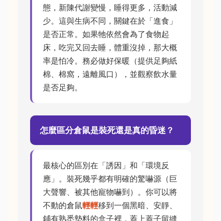
態，新陳代謝變慢，睡得更多，活動減
少。這與生病不同，關鍵在於「進食」
是否正常。如果牠依然會為了食物起
床，吃完又回去睡，體重沒掉，那大概
率是怕冷。務必做好保暖（提供足夠紙
棉、棉窩，遠離風口），並觀察飲水量
是否足夠。
怎麼區分倉鼠是裝死還是真的昏迷？
最核心的區別在「誘因」和「環境反
應」。裝死幾乎都有明確的驚嚇源（巨
大聲響、被其他寵物嚇到）。你可以將
不動的倉鼠
輕輕
移到一個黑暗、安靜、
鋪有熟悉墊料的盒子裡，蓋上蓋子留縫