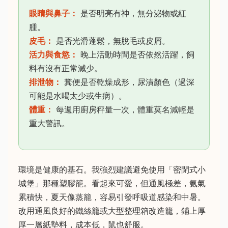
眼睛與鼻子：
是否明亮有神，無分泌物或紅
腫。
皮毛：
是否光滑蓬鬆，無脫毛或皮屑。
活力與食慾：
晚上活動時間是否依然活躍，飼
料有沒有正常減少。
排泄物：
糞便是否乾燥成形，尿漬顏色（過深
可能是水喝太少或生病）。
體重：
每週用廚房秤量一次，體重莫名減輕是
重大警訊。
環境是健康的基石。我強烈建議避免使用「密閉式小
城堡」那種塑膠籠。看起來可愛，但通風極差，氨氣
累積快，夏天像蒸籠，容易引發呼吸道感染和中暑。
改用通風良好的鐵絲籠或大型整理箱改造籠，鋪上厚
厚一層紙墊料，成本低，鼠也舒服。