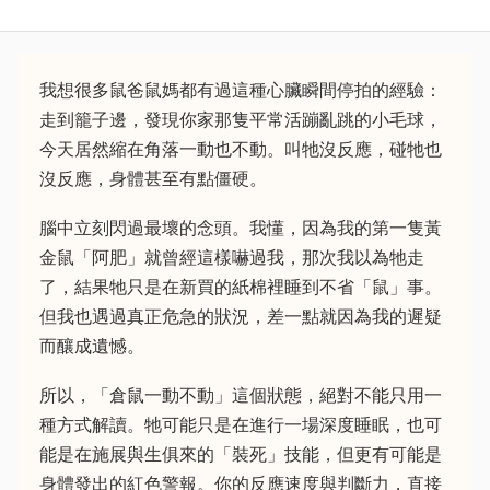
我想很多鼠爸鼠媽都有過這種心臟瞬間停拍的經驗：
走到籠子邊，發現你家那隻平常活蹦亂跳的小毛球，
今天居然縮在角落一動也不動。叫牠沒反應，碰牠也
沒反應，身體甚至有點僵硬。
腦中立刻閃過最壞的念頭。我懂，因為我的第一隻黃
金鼠「阿肥」就曾經這樣嚇過我，那次我以為牠走
了，結果牠只是在新買的紙棉裡睡到不省「鼠」事。
但我也遇過真正危急的狀況，差一點就因為我的遲疑
而釀成遺憾。
所以，「倉鼠一動不動」這個狀態，絕對不能只用一
種方式解讀。牠可能只是在進行一場深度睡眠，也可
能是在施展與生俱來的「裝死」技能，但更有可能是
身體發出的紅色警報。你的反應速度與判斷力，直接