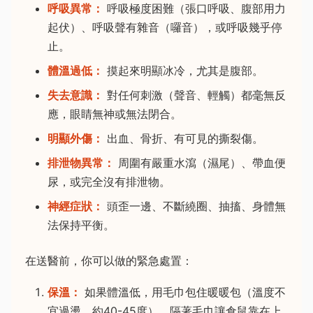
呼吸異常：
呼吸極度困難（張口呼吸、腹部用力
起伏）、呼吸聲有雜音（囉音），或呼吸幾乎停
止。
體溫過低：
摸起來明顯冰冷，尤其是腹部。
失去意識：
對任何刺激（聲音、輕觸）都毫無反
應，眼睛無神或無法閉合。
明顯外傷：
出血、骨折、有可見的撕裂傷。
排泄物異常：
周圍有嚴重水瀉（濕尾）、帶血便
尿，或完全沒有排泄物。
神經症狀：
頭歪一邊、不斷繞圈、抽搐、身體無
法保持平衡。
在送醫前，你可以做的緊急處置：
保溫：
如果體溫低，用毛巾包住暖暖包（溫度不
宜過燙，約40-45度），隔著毛巾讓倉鼠靠在上