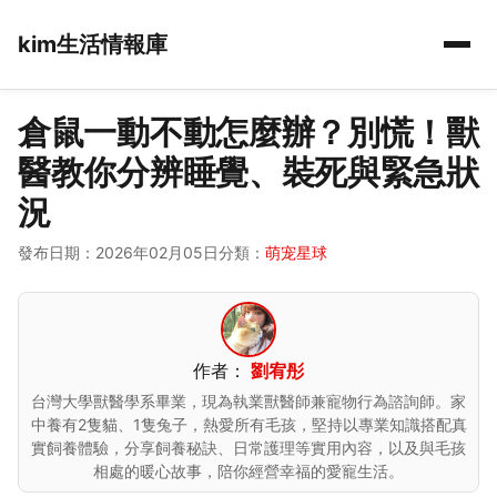
kim生活情報庫
倉鼠一動不動怎麼辦？別慌！獸
醫教你分辨睡覺、裝死與緊急狀
況
發布日期：2026年02月05日
分類：
萌宠星球
作者：
劉宥彤
台灣大學獸醫學系畢業，現為執業獸醫師兼寵物行為諮詢師。家
中養有2隻貓、1隻兔子，熱愛所有毛孩，堅持以專業知識搭配真
實飼養體驗，分享飼養秘訣、日常護理等實用內容，以及與毛孩
相處的暖心故事，陪你經營幸福的愛寵生活。