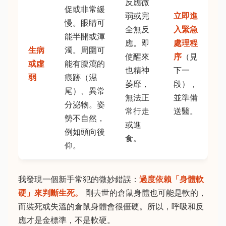
反應微
促或非常緩
弱或完
立即進
慢。眼睛可
全無反
入緊急
能半開或渾
應。即
處理程
生病
濁。周圍可
使醒來
序
（見
或虛
能有腹瀉的
也精神
下一
弱
痕跡（濕
萎靡，
段），
尾）、異常
無法正
並準備
分泌物。姿
常行走
送醫。
勢不自然，
或進
例如頭向後
食。
仰。
我發現一個新手常犯的微妙錯誤：
過度依賴「身體軟
硬」來判斷生死。
剛去世的倉鼠身體也可能是軟的，
而裝死或失溫的倉鼠身體會很僵硬。所以，呼吸和反
應才是金標準，不是軟硬。