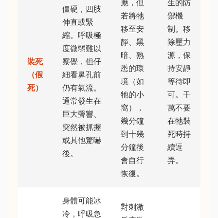
應，但
生的防
僵硬，四肢
若將牠
禦機
伸直或緊
移至安
制。移
縮。呼吸極
靜、黑
除壓力
度微弱難以
暗、熟
源，保
裝死
察覺，但仔
悉的環
持安靜
（假
細看鼻孔前
境（如
等待即
死）
仍有氣流。
牠的小
可。千
通常發生在
窩），
萬不要
巨大聲響、
幾分鐘
在牠裝
突然被抓握
到十幾
死時持
或其他驚嚇
分鐘後
續逗
後。
會自行
弄。
恢復。
身體可能冰
對刺激
冷，呼吸急