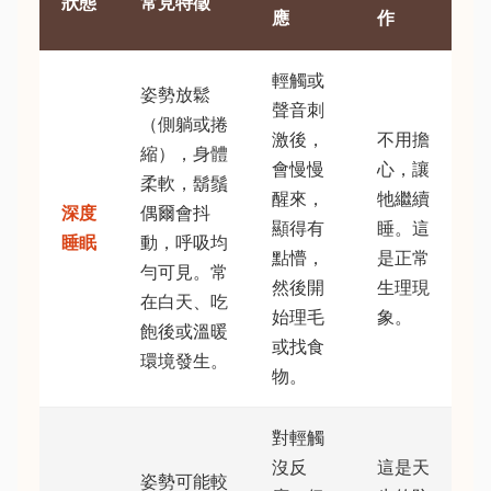
狀態
常見特徵
應
作
輕觸或
姿勢放鬆
聲音刺
（側躺或捲
激後，
不用擔
縮），身體
會慢慢
心，讓
柔軟，鬍鬚
醒來，
牠繼續
深度
偶爾會抖
顯得有
睡。這
睡眠
動，呼吸均
點懵，
是正常
勻可見。常
然後開
生理現
在白天、吃
始理毛
象。
飽後或溫暖
或找食
環境發生。
物。
對輕觸
沒反
這是天
姿勢可能較