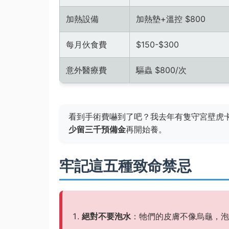
加熱設備
加熱墊+溫控 $800
每月伙食費
$150-$300
意外醫療費
驅蟲 $800/次
看到手術費嚇到了吧？我去年有隻守宮壁虎
少留三千預備金
再開始養。
牢記這五種致命禁忌
絕對不要泡水
：牠們的皮膚不像烏龜，泡