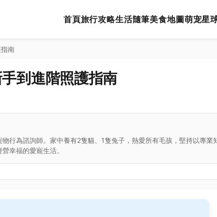
首頁
旅行攻略
生活隨筆
美食地圖
萌宠星
護指南
新手到進階照護指南
寵物行為諮詢師。家中養有2隻貓、1隻兔子，熱愛所有毛孩，堅持以專業
經營幸福的愛寵生活。