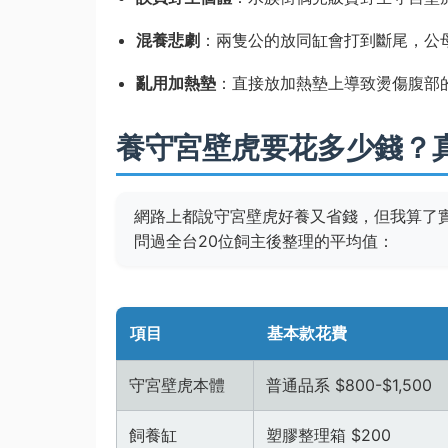
混養悲劇
：兩隻公的放同缸會打到斷尾，公
亂用加熱墊
：直接放加熱墊上導致燙傷腹部
養守宮壁虎要花多少錢？
網路上都說守宮壁虎好養又省錢，但我算了
問過全台20位飼主後整理的平均值：
項目
基本款花費
守宮壁虎本體
普通品系 $800-$1,500
飼養缸
塑膠整理箱 $200