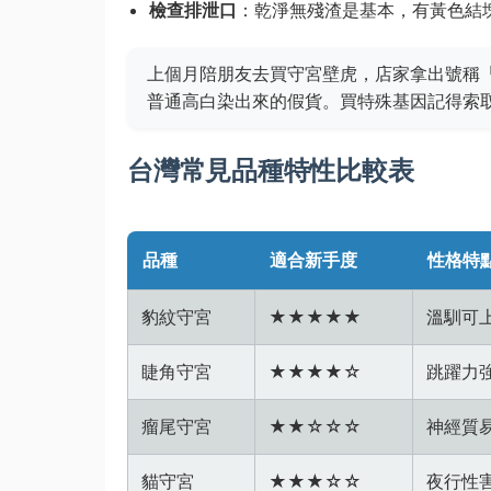
檢查排泄口
：乾淨無殘渣是基本，有黃色結
上個月陪朋友去買守宮壁虎，店家拿出號稱
普通高白染出來的假貨。買特殊基因記得索
台灣常見品種特性比較表
品種
適合新手度
性格特
豹紋守宮
★★★★★
溫馴可
睫角守宮
★★★★☆
跳躍力
瘤尾守宮
★★☆☆☆
神經質
貓守宮
★★★☆☆
夜行性