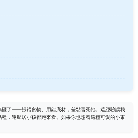
搞砸了——餵錯食物、用錯底材，差點害死牠。這經驗讓我
品種，連鄰居小孩都跑來看。如果你也想養這種可愛的小東