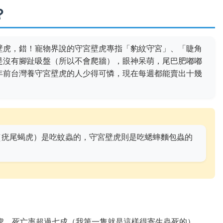
？
壁虎，錯！寵物界說的守宮壁虎專指「豹紋守宮」、「睫角
是沒有腳趾吸盤（所以不會爬牆），眼神呆萌，尾巴肥嘟嘟
年前台灣養守宮壁虎的人少得可憐，現在每週都能賣出十幾
疣尾蝎虎）是吃蚊蟲的，守宮壁虎則是吃蟋蟀麵包蟲的
虎，死亡率超過七成（我第一隻就是這樣得寄生蟲死的）