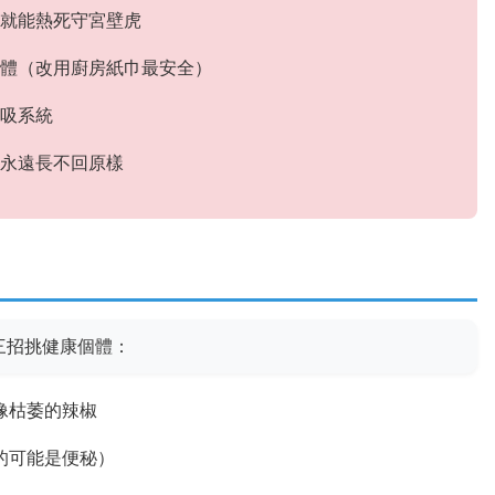
就能熱死守宮壁虎
體（改用廚房紙巾最安全）
吸系統
永遠長不回原樣
三招挑健康個體：
像枯萎的辣椒
的可能是便秘）