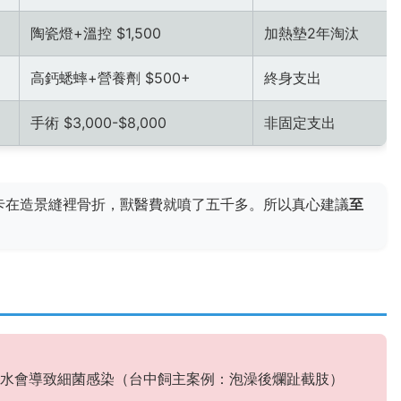
陶瓷燈+溫控 $1,500
加熱墊2年淘汰
高鈣蟋蟀+營養劑 $500+
終身支出
手術 $3,000-$8,000
非固定支出
卡在造景縫裡骨折，獸醫費就噴了五千多。所以真心建議
至
水會導致細菌感染（台中飼主案例：泡澡後爛趾截肢）