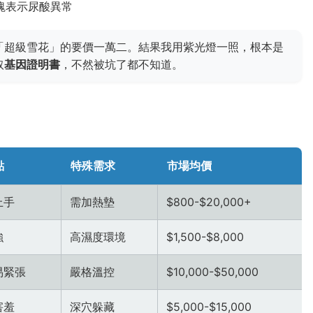
塊表示尿酸異常
「超級雪花」的要價一萬二。結果我用紫光燈一照，根本是
取
基因證明書
，不然被坑了都不知道。
點
特殊需求
市場均價
上手
需加熱墊
$800-$20,000+
強
高濕度環境
$1,500-$8,000
易緊張
嚴格溫控
$10,000-$50,000
害羞
深穴躲藏
$5,000-$15,000