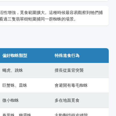
活性增強，覓食範圍擴大。這種時候最容易觀察到牠們捕
看過三隻翡翠樹蛙圍捕同一群蜘蛛的場景。
偏好蜘蛛類型
特殊進食行為
蠅虎、跳蛛
擅長從葉背突襲
巨蟹蛛、皿蛛
會避開有毒毛蜘蛛
微小蜘蛛
多在地面覓食
卷葉蛛、幽靈蛛
主動翻找樹皮縫隙