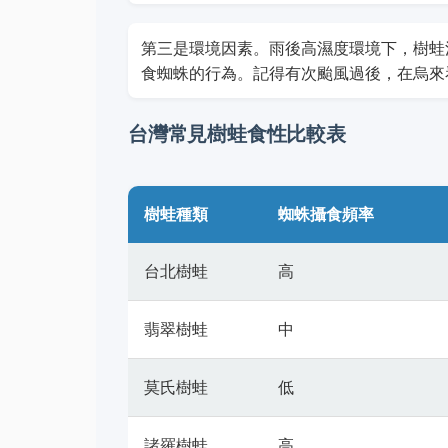
第三是環境因素。雨後高濕度環境下，樹蛙
食蜘蛛的行為。記得有次颱風過後，在烏來
台灣常見樹蛙食性比較表
樹蛙種類
蜘蛛攝食頻率
台北樹蛙
高
翡翠樹蛙
中
莫氏樹蛙
低
諸羅樹蛙
高