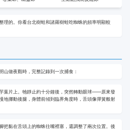
整理的。你看台北樹蛙和諸羅樹蛙吃蜘蛛的頻率明顯較
明山做夜觀時，完整記錄到一次捕食：
芋葉片上。牠靜止約十分鐘後，突然轉動眼球——原來發
慢地挪動後腿，身體前傾到臨界角度時，舌頭像彈簧般射
腳把黏在舌頭上的蜘蛛往嘴裡塞，還調整了兩次位置。後