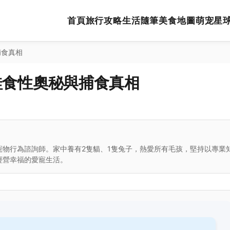
首頁
旅行攻略
生活隨筆
美食地圖
萌宠星
捕食真相
蛙食性奧秘與捕食真相
寵物行為諮詢師。家中養有2隻貓、1隻兔子，熱愛所有毛孩，堅持以專業
經營幸福的愛寵生活。