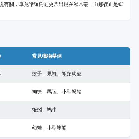
境有關，畢竟諸羅樹蛙更常出現在灌木叢，而那裡正是蜘
)
常見獵物舉例
%
蚊子、果蠅、蛾類幼蟲
蜘蛛、馬陸、小型蜈蚣
蚯蚓、蝸牛
幼蛙、小型蜥蜴