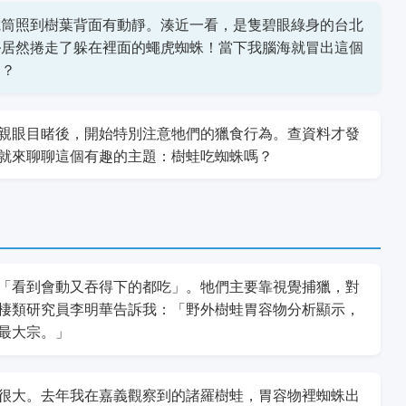
電筒照到樹葉背面有動靜。湊近一看，是隻碧眼綠身的台北
—居然捲走了躲在裡面的蠅虎蜘蛛！當下我腦海就冒出這個
例？
親眼目睹後，開始特別注意牠們的獵食行為。查資料才發
就來聊聊這個有趣的主題：樹蛙吃蜘蛛嗎？
「看到會動又吞得下的都吃」。牠們主要靠視覺捕獵，對
棲類研究員李明華告訴我：「野外樹蛙胃容物分析顯示，
最大宗。」
很大。去年我在嘉義觀察到的諸羅樹蛙，胃容物裡蜘蛛出