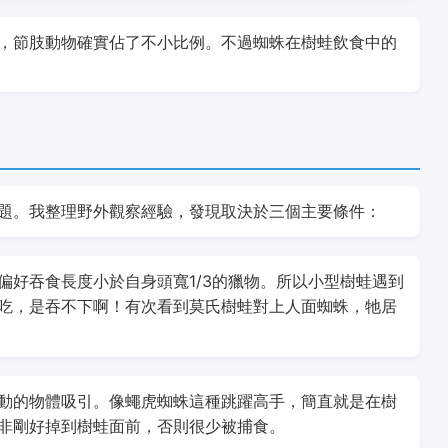
，節肢動物確實佔了不小比例。不過蜘蛛在樹蛙飲食中的
題。我整理野外觀察經驗，發現取決於三個主要條件：
偏好吞食長度小於自身頭寬1/3的獵物。所以小型樹蛙遇到
吃，是吞不下啊！有次看到莫氏樹蛙對上人面蜘蛛，牠居
動的物體吸引。像蠅虎蜘蛛這種跳躍高手，簡直就是在樹
非剛好掉到樹蛙面前，否則很少被捕食。