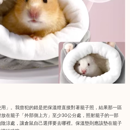
使用」。我曾犯的錯是把保溫燈直接對著籠子照，結果那一區
放在籠子「外部側上方」至少30公分處，照射籠子的一部
的陰涼處，讓倉鼠自己選擇要去哪裡。保溫墊則應該墊在籠子