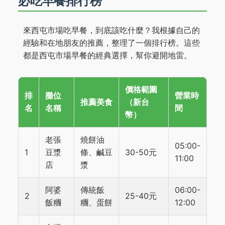
必吃早餐排行榜
來西屯市場吃早餐，到底該吃什麼？我根據自己的
經驗和在地朋友的推薦，整理了一個排行榜。這些
都是西屯市場早餐的經典選擇，幫你避開地雷。
價格範圍
排
攤位
營業時
推薦美食
（新台
名
名稱
間
幣）
老張
燒餅油
05:00-
1
豆漿
條、鹹豆
30-50元
11:00
店
漿
阿婆
傳統飯
06:00-
2
25-40元
飯糰
糰、蛋餅
12:00