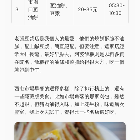
市場
蔥油餅、
05:30-
3
口蔥
20-35元
豆漿
10:30
油餅
老張豆漿店是我個人的最愛，他們的燒餅酥脆不油
膩，配上鹹豆漿，簡直絕配。但要注意，這家店經
常大排長龍，最好早點去。阿婆飯糰則是以料多實
在聞名，飯糰裡的油條和菜脯給得很大方，吃一個
就飽到中午。
西屯市場早餐的選擇多樣，除了排行榜上的，還有
一些隱藏版美食。比如市場角落的那家刈包，雖然
不起眼，但豬肉滷得入味，加上花生粉，味道層次
豐富。我上次去試了，覺得比一些名店還好吃。