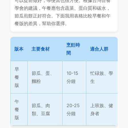
可以提前做好，帶便當也很方便。根據台灣營養
學會的建議，午餐應包含蔬菜、蛋白質和碳水，
節瓜煎餅正好符合。下面我用表格比較早餐和午
餐版的差異，幫助你選擇。
烹飪時
版本
主要食材
適合人群
間
早
節瓜、蛋、
10-15
忙碌族、學
餐
麵粉
分鐘
生
版
午
節瓜、肉
20-25
上班族、健
餐
類、豆腐
分鐘
身者
版