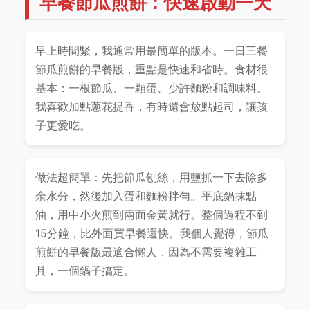
早餐節瓜煎餅：快速啟動一天
早上時間緊，我通常用最簡單的版本。一日三餐
節瓜煎餅的早餐版，重點是快速和省時。食材很
基本：一根節瓜、一顆蛋、少許麵粉和調味料。
我喜歡加點蔥花提香，有時還會放點起司，讓孩
子更愛吃。
做法超簡單：先把節瓜刨絲，用鹽抓一下去除多
余水分，然後加入蛋和麵粉拌勻。平底鍋抹點
油，用中小火煎到兩面金黃就行。整個過程不到
15分鐘，比外面買早餐還快。我個人覺得，節瓜
煎餅的早餐版最適合懶人，因為不需要複雜工
具，一個鍋子搞定。