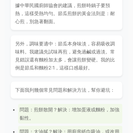
據中華民國廚師協會的建議，煎餅時鍋子要預
熱，這樣受熱均勻。節瓜煎餅的黃金法則是：耐
心煎，別急著翻面。
另外，調味要適中：節瓜本身味淡，容易吸收調
味料。我建議先試味再煎，避免過鹹或過淡。常
見錯誤還有麵粉加太多，會讓煎餅變硬。我的比
例是節瓜和麵粉2:1，這樣口感最好。
下面我列幾個常見問題和解決方法，幫你避坑：
問題：煎餅散開？解決：增加蛋液或麵粉，加強
黏性。
問題：太油膩？解決：用廚房紙巾吸油，或改用