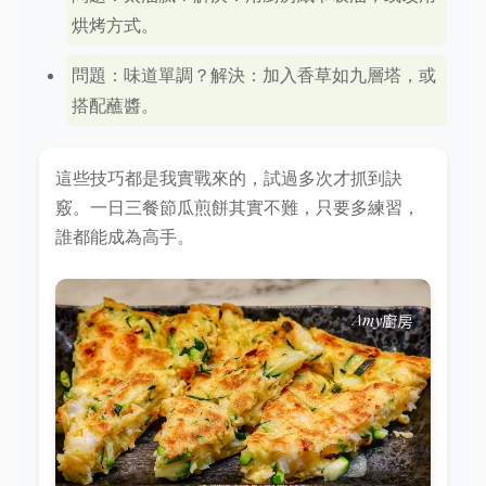
烘烤方式。
問題：味道單調？解決：加入香草如九層塔，或
搭配蘸醬。
這些技巧都是我實戰來的，試過多次才抓到訣
竅。一日三餐節瓜煎餅其實不難，只要多練習，
誰都能成為高手。