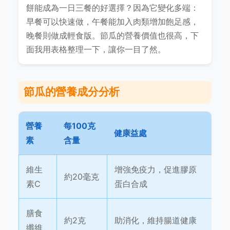
餅能成為一日三餐的好選擇？因為它變化多端：
早餐可以快速做，午餐能加入肉類增加飽足感，
晚餐則做成輕食版。節瓜的營養價值也很高，下
面我用表格整理一下，讓你一目了然。
節瓜的營養成分分析
營養
每100克
健康益處
素
含量
維生
增強免疫力，促進膠原
約20毫克
素C
蛋白合成
膳食
約2克
助消化，維持腸道健康
纖維