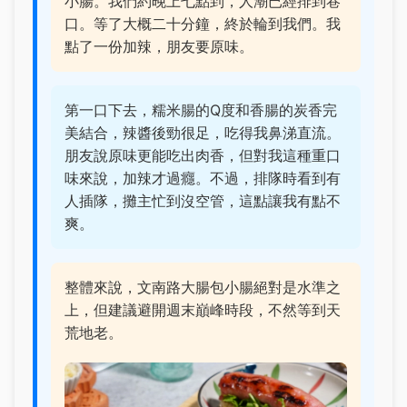
小腸。我們約晚上七點到，人潮已經排到巷
口。等了大概二十分鐘，終於輪到我們。我
點了一份加辣，朋友要原味。
第一口下去，糯米腸的Q度和香腸的炭香完
美結合，辣醬後勁很足，吃得我鼻涕直流。
朋友說原味更能吃出肉香，但對我這種重口
味來說，加辣才過癮。不過，排隊時看到有
人插隊，攤主忙到沒空管，這點讓我有點不
爽。
整體來說，文南路大腸包小腸絕對是水準之
上，但建議避開週末巔峰時段，不然等到天
荒地老。