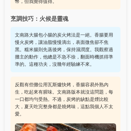
幣，但我覺得值得。
烹調技巧：火候是靈魂
文南路大腸包小腸的炭火烤法是一絕。香腸要用
慢火炭烤，讓油脂慢慢滴出，表面微焦卻不焦
黑。糯米腸則先蒸後烤，保持濕潤度。我觀察過
攤主的動作，他總是不急不徐，翻面時機抓得準
準的。這種功夫，沒幾年經驗練不來。
反觀有些攤位用瓦斯爐快烤，香腸容易外熟內
生，吃起來有腥味。文南路版本就沒這問題，每
一口都均勻受熱。不過，炭烤的缺點是煙比較
大，夏天吃完整身都是燒烤味，這點我個人不太
愛。