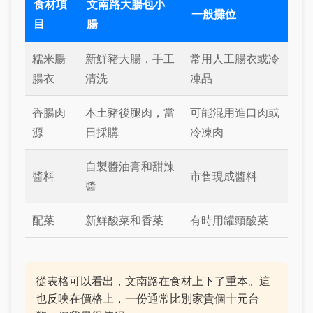
食材項
文南路大腸包小
一般攤位
目
腸
糯米腸
新鮮豬大腸，手工
常用人工腸衣或冷
腸衣
清洗
凍品
香腸肉
本土豬後腿肉，當
可能混用進口肉或
源
日採購
冷凍肉
自製醬油膏和甜辣
醬料
市售現成醬料
醬
配菜
新鮮酸菜和香菜
有時用罐頭酸菜
從表格可以看出，文南路在食材上下了重本。這
也反映在價格上，一份通常比別家貴個十元台