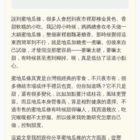
說到蜜地瓜條，很多人會想到夜市裡那種金黃色、香
甜軟糯的小吃。我記得小時候，媽媽總會在冬天做一
大鍋蜜地瓜條，整個家裡都飄著糖香。那時候覺得這
東西簡單到不行，就是地瓜加糖煮一煮嘛。但後來自
己試做，才發現沒那麼容易——要嘛太硬，要嘛太
甜，有時候甚至煮到糊掉。唉，真是低估了這道小點
心。
蜜地瓜條其實是台灣很經典的零食，不只夜市有，很
多傳統市場或伴手禮店也賣。但你知道嗎？它不只是
甜，還有很多變化，比如加點薑汁或桂花，風味更豐
富。而且地瓜本身營養高，算是相對健康的選擇。不
過市售的蜜地瓜條有時候甜得嚇人，我買過幾次，吃
完喉嚨都不太舒服。所以後來我乾脆研究怎麼自己
做，控制甜度。
這篇文章我想跟你分享蜜地瓜條的方方面面，從歷