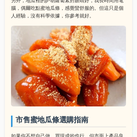
另外，地瓜裡的β-胡蘿蔔素對眼睛好，我長時間用電
腦，偶爾吃點蜜地瓜條，感覺蠻舒服的。但這只是個
人經驗，沒有科學依據，你參考就好。
市售蜜地瓜條選購指南
如果你不想自己做，買現成的也行。但市面上產品良