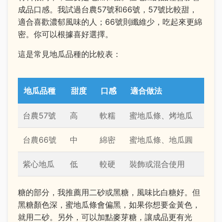
成品口感。我試過台農57號和66號，57號比較甜，
適合喜歡濃郁風味的人；66號則纖維少，吃起來更綿
密。你可以根據喜好選擇。
這是常見地瓜品種的比較表：
地瓜品種
甜度
口感
適合做法
台農57號
高
軟糯
蜜地瓜條、烤地瓜
台農66號
中
綿密
蜜地瓜條、地瓜圓
紫心地瓜
低
較硬
裝飾或混合使用
糖的部分，我推薦用二砂或黑糖，風味比白糖好。但
黑糖顏色深，蜜地瓜條會偏黑，如果你想要金黃色，
就用二砂。另外，可以加點麥芽糖，讓成品更有光