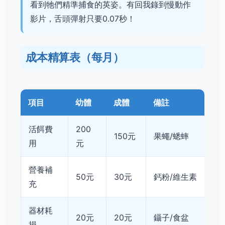
看到牠們精準捕食的英姿。有回我錄到慢動作
影片，舌頭彈射只要0.07秒！
成本精算表（每月）
項目
幼體
成體
備註
活餌費
200
150元
果蠅/蟋蟀
用
元
營養補
50元
30元
鈣粉/維生素
充
器材耗
20元
20元
鑷子/食盆
損