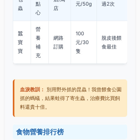
點
元/50g
過2次
蟲
店
心
營
蠶
100
養
網路
脫皮後餵
寶
元/30
補
訂購
食最佳
寶
隻
充
血淚教訓：
別用野外抓的昆蟲！我曾餵食公園
抓的螞蟻，結果蛙得了寄生蟲，治療費比買飼
料還貴十倍。
食物營養排行榜