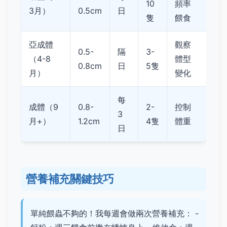
10
頻率
3月）
0.5cm
日
隻
餵食
亞成體
觀察
0.5-
隔
3-
（4-8
體型
0.8cm
日
5隻
月）
變化
每
成體（9
0.8-
2-
控制
3
月+）
1.2cm
4隻
體重
日
營養補充關鍵技巧
單純餵蟲不夠的！我每週會做兩次營養補充： -