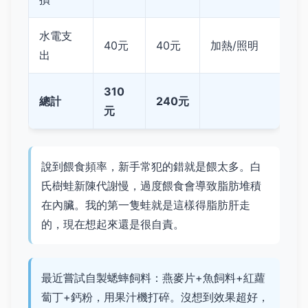
水電支
40元
40元
加熱/照明
出
310
總計
240元
元
說到餵食頻率，新手常犯的錯就是餵太多。白
氏樹蛙新陳代謝慢，過度餵食會導致脂肪堆積
在內臟。我的第一隻蛙就是這樣得脂肪肝走
的，現在想起來還是很自責。
最近嘗試自製蟋蟀飼料：燕麥片+魚飼料+紅蘿
蔔丁+鈣粉，用果汁機打碎。沒想到效果超好，