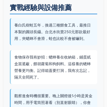
實戰經驗與設備推薦
養白氏樹蛙五年，換過三種餵食工具，最推日
本製的圓頭長鑷。台北水街賣250元那款最好
用，夾蟋蟀不會滑，蛙也比較不會被嚇到。
食物保存我有妙招：蟋蟀養在收納箱，鋪蛋紙
盒當遮蔽，餵胡蘿蔔和狗飼料。這樣養的蟋蟀
營養更均衡。記得箱蓋要打洞，我有次忘記，
隔天全悶死了。
觀察進食時機很重要。晚上關燈後1小時是黃金
時間，用手電筒照著看（別直射眼睛），你會