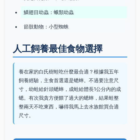
鱗翅目幼蟲：蛾類幼蟲
節肢動物：小型蜘蛛
人工飼養最佳食物選擇
養在家的白氏樹蛙吃什麼最合適？根據我五年
飼養經驗，主食首選還是蟋蟀。不過要注意尺
寸，幼蛙給針頭蟋蟀，成蛙給體長1公分內的成
蟋。有次我貪方便餵了過大的蟋蟀，結果蛙整
整兩天不吃東西，嚇得我馬上去水族館買合適
尺寸。