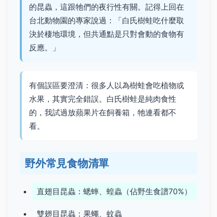
的昆蟲，這跟牠們的夜行性有關。記得上回在
台北動物園的專家說過：「白氏樹蛙吃什麼取
決於棲地環境，但共通點是只對會動的食物有
反應。」
有個誤區要澄清：很多人以為樹蛙會吃植物或
水果，其實完全錯誤。白氏樹蛙是純肉食性
的，我試過放蘋果片在飼養箱，牠連看都不
看。
野外常見食物清單
直翅目昆蟲：蟋蟀、蝗蟲（佔野生食譜70%）
雙翅目昆蟲：果蠅、蚊蟲