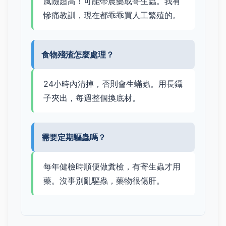
風險超高！可能帶農藥或寄生蟲。我有
慘痛教訓，現在都乖乖買人工繁殖的。
食物殘渣怎麼處理？
24小時內清掉，否則會生蟎蟲。用長鑷
子夾出，每週整個換底材。
需要定期驅蟲嗎？
每年健檢時順便做糞檢，有寄生蟲才用
藥。沒事別亂驅蟲，藥物很傷肝。