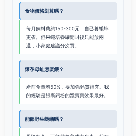
食物價格划算嗎？
每月飼料費約150-300元，自己養蟋蟀
更省。但果蠅培養罐開封後只能放兩
週，小家庭建議分次買。
懷孕母蛙怎麼餵？
產前食量增50%，要加強鈣質補充。我
的經驗是餵裹鈣粉的蠶寶寶效果最好。
能餵野生螞蟻嗎？