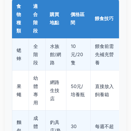
食
適
物
合
購買
價格區
餵食技巧
種
階
地點
間
類
段
全
水族
10
餵食前需
蟋
階
館/網
元/20
先補充營
蟀
段
路
隻
養
幼
網路
果
體
50元/
直接放入
生技
蠅
專
培養瓶
飼養箱
店
用
成
麵
釣具
體
30
每週不超
包
店/鳥