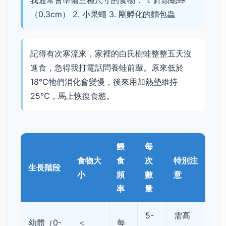
我通常會準備三種尺寸的食物： 1. 針頭蟋蟀
（0.3cm） 2. 小果蠅 3. 剛孵化的麵包蟲
記得有次寒流來，家裡的白氏樹蛙整整五天沒
進食，急得我打電話問養蛙前輩。原來低於
18℃牠們消化會變慢，後來用加熱墊維持
25℃，馬上恢復食慾。
餵
每
食物大
食
次
特別注
生長階段
小
頻
數
意
率
量
5-
需高
幼體（0-
＜
每