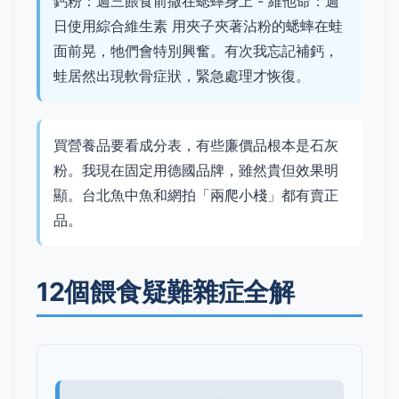
鈣粉：週三餵食前撒在蟋蟀身上 - 維他命：週
日使用綜合維生素 用夾子夾著沾粉的蟋蟀在蛙
面前晃，牠們會特別興奮。有次我忘記補鈣，
蛙居然出現軟骨症狀，緊急處理才恢復。
買營養品要看成分表，有些廉價品根本是石灰
粉。我現在固定用德國品牌，雖然貴但效果明
顯。台北魚中魚和網拍「兩爬小棧」都有賣正
品。
12個餵食疑難雜症全解