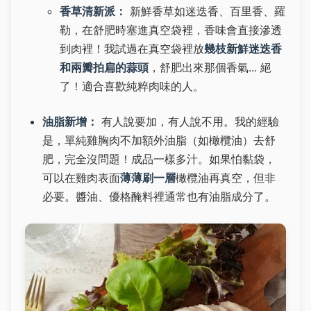
香草清新派：
新鮮香草如迷迭香、百里香、羅
勒，在舒肥時塞進真空袋裡，香味會直接滲透
到肉裡！我試過在真空袋裡放
幾枝新鮮迷迭香
和兩瓣拍扁的蒜頭
，舒肥出來那個香氣... 絕
了！適合喜歡純粹肉味的人。
油脂新增：
有人說要加，有人說不用。我的經驗
是，單純雞胸肉不加額外油脂（如橄欖油）去舒
肥，完全沒問題！成品一樣多汁。如果怕黏袋，
可以在雞肉表面
薄薄刷一層
橄欖油再真空，但非
必要。醬油、優格醃料裡通常也有油脂成分了。