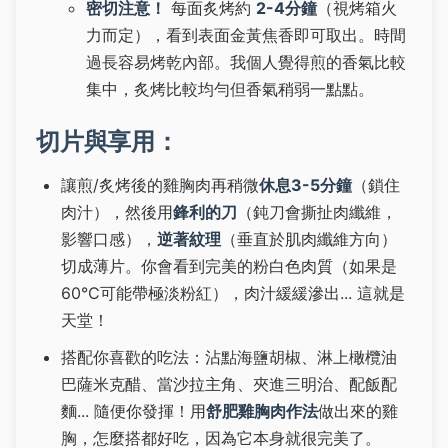
密切注意！
每面炙烤約
2-4分鐘
（視烤箱火
力而定），看到表面金黃焦香即可取出。時間
過長容易烤乾內部。我個人覺得煎的香氣比較
集中，炙烤比較均勻但香氣稍弱一點點。
切片與享用：
讓煎/炙烤後的雞胸肉再稍微
休息3-5分鐘
（鎖住
肉汁），然後用
鋒利的刀
（鈍刀會撕扯肉纖維，
影響口感），
逆著紋理
（垂直於肌肉纖維方向）
切成薄片。你會看到完美的粉白色肉質（如果是
60°C可能帶極淡粉紅），肉汁緩緩滲出... 這就是
天堂！
搭配你喜歡的吃法：沾點海鹽胡椒、淋上橄欖油
巴薩米克醋、當沙拉主角、夾進三明治、配飯配
麵... 隨便你發揮！用
舒肥雞胸肉作法
做出來的雞
胸，怎麼搭都好吃，因為它本身就很完美了。