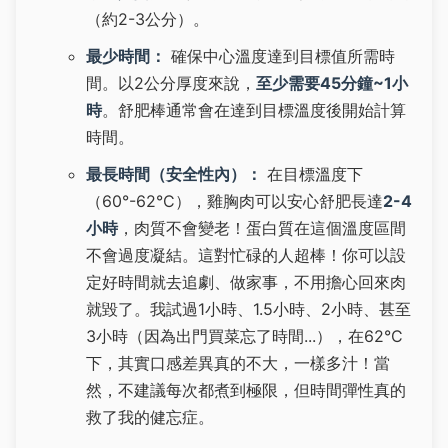
（約2-3公分）。
最少時間：
確保中心溫度達到目標值所需時
間。以2公分厚度來說，
至少需要45分鐘~1小
時
。舒肥棒通常會在達到目標溫度後開始計算
時間。
最長時間（安全性內）：
在目標溫度下
（60°-62°C），雞胸肉可以安心舒肥長達
2-4
小時
，肉質不會變老！蛋白質在這個溫度區間
不會過度凝結。這對忙碌的人超棒！你可以設
定好時間就去追劇、做家事，不用擔心回來肉
就毀了。我試過1小時、1.5小時、2小時、甚至
3小時（因為出門買菜忘了時間...），在62°C
下，其實口感差異真的不大，一樣多汁！當
然，不建議每次都煮到極限，但時間彈性真的
救了我的健忘症。