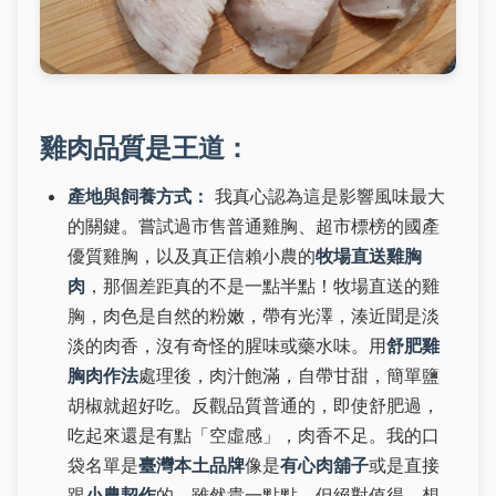
雞肉品質是王道：
產地與飼養方式：
我真心認為這是影響風味最大
的關鍵。嘗試過市售普通雞胸、超市標榜的國產
優質雞胸，以及真正信賴小農的
牧場直送雞胸
肉
，那個差距真的不是一點半點！牧場直送的雞
胸，肉色是自然的粉嫩，帶有光澤，湊近聞是淡
淡的肉香，沒有奇怪的腥味或藥水味。用
舒肥雞
胸肉作法
處理後，肉汁飽滿，自帶甘甜，簡單鹽
胡椒就超好吃。反觀品質普通的，即使舒肥過，
吃起來還是有點「空虛感」，肉香不足。我的口
袋名單是
臺灣本土品牌
像是
有心肉舖子
或是直接
跟
小農契作
的，雖然貴一點點，但絕對值得。想