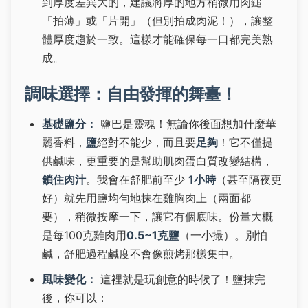
到厚度差異大的，建議將厚的地方稍微用肉鎚
「拍薄」或「片開」（但別拍成肉泥！），讓整
體厚度趨於一致。這樣才能確保每一口都完美熟
成。
調味選擇：自由發揮的舞臺！
基礎鹽分：
鹽巴是靈魂！無論你後面想加什麼華
麗香料，
鹽
絕對不能少，而且要
足夠
！它不僅提
供鹹味，更重要的是幫助肌肉蛋白質改變結構，
鎖住肉汁
。我會在舒肥前至少
1小時
（甚至隔夜更
好）就先用鹽均勻地抹在雞胸肉上（兩面都
要），稍微按摩一下，讓它有個底味。份量大概
是每100克雞肉用
0.5~1克鹽
（一小撮）。別怕
鹹，舒肥過程鹹度不會像煎烤那樣集中。
風味變化：
這裡就是玩創意的時候了！鹽抹完
後，你可以：