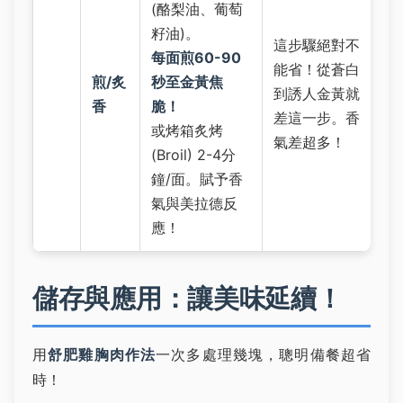
(酪梨油、葡萄
籽油)。
這步驟絕對不
每面煎60-90
能省！從蒼白
煎/炙
秒至金黃焦
到誘人金黃就
香
脆！
差這一步。香
或烤箱炙烤
氣差超多！
(Broil) 2-4分
鐘/面。賦予香
氣與美拉德反
應！
儲存與應用：讓美味延續！
用
舒肥雞胸肉作法
一次多處理幾塊，聰明備餐超省
時！