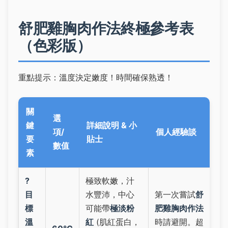
舒肥雞胸肉作法終極參考表
（色彩版）
重點提示：溫度決定嫩度！時間確保熟透！
關
選
鍵
詳細說明 & 小
項/
個人經驗談
要
貼士
數值
素
?
極致軟嫩，汁
目
水豐沛，中心
第一次嘗試
舒
標
可能帶
極淡粉
肥雞胸肉作法
溫
紅
(肌紅蛋白，
時請避開。超