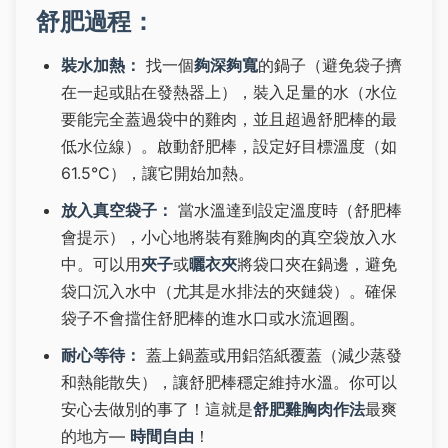
舒肥過程：
裝水加熱：
找一個
夠深夠寬
的鍋子（避免袋子擠
在一起或貼在發熱器上），裝入足量的水（水位
要能完全蓋過袋中的雞肉，並且超過舒肥棒的最
低水位線）。啟動舒肥棒，設定好目標溫度（如
61.5°C），讓它開始加熱。
放入真空袋子：
當水溫達到設定溫度時（舒肥棒
會提示），小心地將裝有雞胸肉的真空袋放入水
中。可以用
夾子
或
曬衣夾
將袋口夾在鍋邊，避免
袋口沉入水中（尤其是水排法的夾鏈袋）。確保
袋子不會擋住舒肥棒的進水口或水流迴圈。
耐心等待：
蓋上鍋蓋或用鋁箔紙覆蓋（減少蒸發
和熱能散失），讓舒肥棒穩定維持水溫。你可以
安心去做別的事了！這就是
舒肥雞胸肉作法
最爽
的地方—
時間自由
！