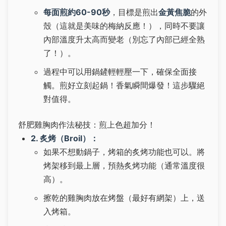
每面煎約60-90秒
，目標是煎出
金黃焦脆
的外
殼（這就是美味的梅納反應！），同時不要讓
內部溫度升太高而變老（別忘了內部已經全熟
了！）。
過程中可以用鍋鏟輕輕壓一下，確保全面接
觸。煎好立刻起鍋！香氣瞬間爆發！這步驟絕
對值得。
舒肥雞胸肉作法秘技：煎上色超加分！
2. 炙烤（Broil）：
如果不想動鍋子，烤箱的炙烤功能也可以。將
烤架移到最上層，預熱炙烤功能（通常溫度很
高）。
擦乾的雞胸肉放在烤盤（最好有網架）上，送
入烤箱。