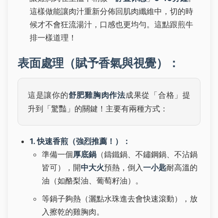
這樣做能讓肉汁重新分佈回肌肉纖維中，切的時
候才不會狂流湯汁，口感也更均勻。這點跟煎牛
排一樣道理！
表面處理（賦予香氣與視覺）：
這是讓你的
舒肥雞胸肉作法
成果從「合格」提
升到「驚豔」的關鍵！主要有兩種方式：
1. 快速香煎（強烈推薦！）：
準備一個
厚底鍋
（鑄鐵鍋、不鏽鋼鍋、不沾鍋
皆可），開
中大火
預熱，倒入
一小匙
耐高溫的
油（如酪梨油、葡萄籽油）。
等鍋子夠熱（灑點水珠進去會快速滾動），放
入擦乾的雞胸肉。