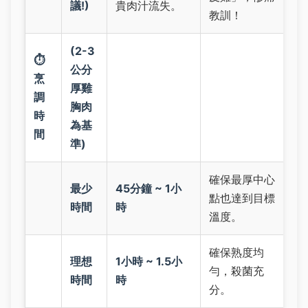
議!)
貴肉汁流失。
教訓！
(2-3
⏱️
公分
烹
厚雞
調
胸肉
時
為基
間
準)
確保最厚中心
最少
45分鐘 ~ 1小
點也達到目標
時間
時
溫度。
確保熟度均
理想
1小時 ~ 1.5小
勻，殺菌充
時間
時
分。