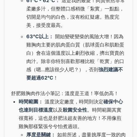
61°C - 62°C：
這是我的最愛！肉質依然非常
柔嫩多汁，但整體口感稍微「紮實」一點點，
切開是均勻的白色，沒有粉紅疑慮。熟度完
美，接受度最高。
63°C以上：
開始變硬變柴的風險大增！因為
雞胸肉主要的肌肉蛋白質（肌球蛋白和肌動蛋
白）會在這個溫度以上劇烈收縮，擠出寶貴的
肉汁。除非你特別喜歡那種比較「乾實」的口
感（嗯...應該很少人吧？），否則
強烈建議不
要超過62°C
！
舒肥雞胸肉作法小筆記：溫度是王道！寧低勿高！
時間範圍：
溫度決定嫩度，時間則決定
確保中心
也達到目標溫度
以及
殺菌安全性
。時間範圍其實
很寬裕，這也是舒肥法超友善的地方！不用像煎
雞胸那樣緊張兮兮怕煮過頭。
厚度是關鍵：
如前所述，盡量挑厚度一致的肉