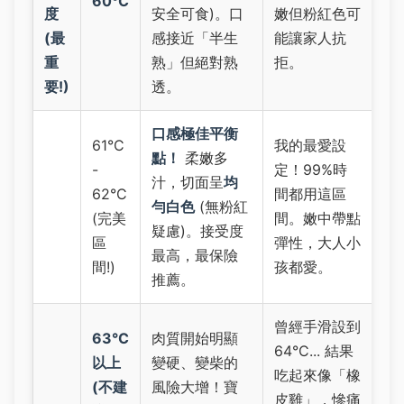
60°C
度
安全可食)。口
嫩但粉紅色可
(最
感接近「半生
能讓家人抗
重
熟」但絕對熟
拒。
要!)
透。
口感極佳平衡
61°C
我的最愛設
點！
柔嫩多
-
定！99%時
汁，切面呈
均
62°C
間都用這區
勻白色
(無粉紅
(完美
間。嫩中帶點
疑慮)。接受度
區
彈性，大人小
最高，最保險
間!)
孩都愛。
推薦。
曾經手滑設到
63°C
肉質開始明顯
64°C... 結果
以上
變硬、變柴的
吃起來像「橡
(不建
風險大增！寶
皮雞」，慘痛