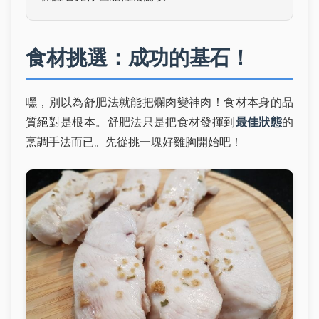
食材挑選：成功的基石！
嘿，別以為舒肥法就能把爛肉變神肉！食材本身的品
質絕對是根本。舒肥法只是把食材發揮到
最佳狀態
的
烹調手法而已。先從挑一塊好雞胸開始吧！