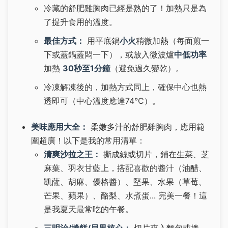
冷藏的舒肥雞胸肉已經是熟的了！加熱只是為
了提升食用的溫度。
最佳方式：
用平底鍋
小火
稍微加熱（每面煎一
下或蓋鍋蓋悶一下），或放入微波爐
中低功率
加熱
30秒至1分鐘
（避免過久變乾）。
冷凍解凍後的，加熱方式同上，確保中心也熱
透即可（中心溫度應達74°C）。
美味應用大全：
柔嫩多汁的舒肥雞胸肉，應用範
圍超廣！以下是我的常用清單：
清爽沙拉之王：
撕成絲或切片，鋪在生菜、芝
麻葉、羽衣甘藍上，搭配喜歡的醬汁（油醋、
凱薩、胡麻、優格醬）、堅果、水果（草莓、
芒果、蘋果）、酪梨、水煮蛋... 完美一餐！這
是我夏天最常吃的午餐。