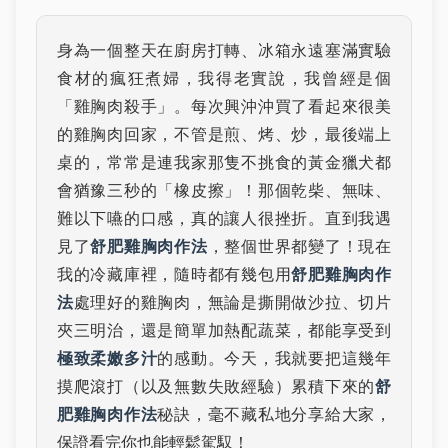
身為一個整天在廚房打轉、冰箱永遠塞滿實驗
食材的瘋狂煮婦，我得老實說，我曾經是個
「雞胸肉殺手」。每次興沖沖買了看起來很美
的雞胸肉回家，不管是煎、烤、炒，最後端上
桌的，常常是連我家那隻不挑食的黃金獵犬都
會猶豫三秒的「橡皮擦」！那個乾柴、無味、
難以下嚥的口感，真的讓人很挫折。直到我遇
見了
舒肥雞胸肉作法
，整個世界都變了！現在
我的冷藏庫裡，隨時都有幾包用
舒肥雞胸肉作
法
處理好的雞胸肉，無論是撕開做沙拉、切片
夾三明治，還是簡單加熱配蔬菜，都能享受到
極致柔嫩多汁
的感動。今天，我就要把這幾年
摸爬滾打（以及無數失敗經驗）累積下來的
舒
肥雞胸肉作法
秘訣，毫不藏私地分享給大家，
保證看完你也能輕鬆駕馭！