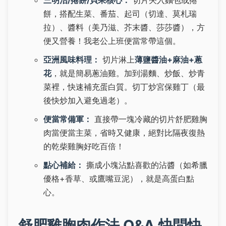
三明治/捲餅/貝果核心：
切片夾入麵包或捲
餅，搭配生菜、番茄、起司（切達、莫札瑞
拉）、醬料（美乃滋、芥末醬、莎莎醬），方
便又營養！我老公上班便當常帶這個。
亞洲風味料理：
切片淋上
薄鹽醬油+麻油+蔥
花
，就是簡易蔥油雞。加到湯麵、炒飯、炒青
菜裡，快速補充蛋白質。切丁炒宮保雞丁（最
後快炒加入避免過老）。
便當常備軍：
直接帶一塊冷藏的切片舒肥雞胸
肉當便當主菜，省時又健康，絕對比隔夜復熱
的乾柴雞胸好吃百倍！
點心補給：
撕成小塊沾點喜歡的沾醬（如希臘
優格+香草、或鷹嘴豆泥），就是高蛋白點
心。
舒肥雞胸肉作法 Q&A 快問快