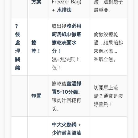
方案
Freezer Bag)
讚！選對袋子
+
水排法
最重要。
?
取出後
務必用
後
廚房紙巾徹底
偷懶沒擦乾
處
擦
擦乾表面水
過，結果煎起
理
乾！
分！
來像水煮...
關
濕=無法煎上
香氣全無。
鍵
色！
擦乾後
室溫靜
切開馬上流
置5-10分鐘
。
靜置
湯？通常是沒
讓肉汁回穩再
靜置夠！
切。
中大火熱鍋
+
少許耐高溫油