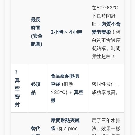
在60°-62°C
下長時間舒
最長
肥，
肉質不會
時間
2小時 ~ 4小時
變老變柴
！蛋
(安全
白質不會過度
範圍)
凝結構。時間
彈性超棒！
?
食品級耐熱真
真
必須
空袋
(耐熱
密封性最佳，
空
品
>85°C) +
真空
成功率最高。
密
機
封
厚實耐熱夾鏈
用了三年水排
替代
袋
(如Ziploc
法，效果一樣