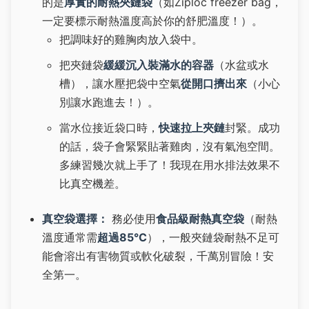
的是
厚實的耐熱夾鏈袋
（如Ziploc freezer bag，
一定要標示耐熱溫度高於你的舒肥溫度！）。
把調味好的雞胸肉放入袋中。
把夾鏈袋
緩緩沉入裝滿水的容器
（水盆或水
槽），讓水壓把袋中空氣
從開口擠出來
（小心
別讓水跑進去！）。
當水位接近袋口時，
快速拉上夾鏈
封緊。成功
的話，袋子會緊緊貼著雞肉，沒有氣泡空間。
多練習幾次就上手了！我現在用水排法效果不
比真空機差。
真空袋選擇：
務必使用
食品級耐熱真空袋
（耐熱
溫度通常需
超過85°C
），一般夾鏈袋耐熱不足可
能會溶出有害物質或軟化破裂，千萬別冒險！安
全第一。