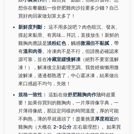
想你在餐廳點一份舒肥雞肉沙拉要多少錢？自己
買好肉回家做划算太多了！
新鮮度判斷：
這不用多說吧？肉色暗沉、發灰、
摸起來黏滑、有異味... 拜託，直接放生！新鮮的
雞胸肉應該是
淡粉紅色
，觸感
微濕但不黏膩
，帶
有
溫和肉香
。冷凍肉不是不行，但請務必確認來
源可靠，並在
冷藏室緩慢解凍
（絕對不要室溫解
凍！），解凍後立刻處理烹調。我曾經偷懶用微
波解凍，邊邊都熟透了，中心還冰凍，結果做出
來口感超不均勻，失敗！
規格一致性：
這點在做
舒肥雞胸肉作法
時超重
要！如果你買到的雞胸肉，一片厚得像字典，一
片薄得像紙，那設定同樣的時間溫度，厚的可能
不夠熟，薄的早就過頭了！盡量挑選
厚度相近
的
雞胸肉（大概在
2-3公分
左右最理想）。如果買