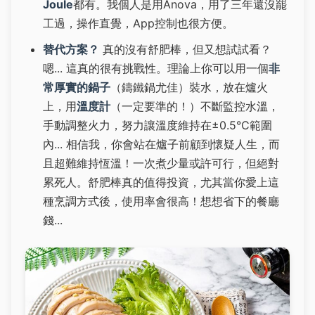
Joule
都有。我個人是用Anova，用了三年還沒罷
工過，操作直覺，App控制也很方便。
替代方案？
真的沒有舒肥棒，但又想試試看？
嗯... 這真的很有挑戰性。理論上你可以用一個
非
常厚實的鍋子
（鑄鐵鍋尤佳）裝水，放在爐火
上，用
溫度計
（一定要準的！）不斷監控水溫，
手動調整火力，努力讓溫度維持在±0.5°C範圍
內... 相信我，你會站在爐子前顧到懷疑人生，而
且超難維持恆溫！一次煮少量或許可行，但絕對
累死人。舒肥棒真的值得投資，尤其當你愛上這
種烹調方式後，使用率會很高！想想省下的餐廳
錢...