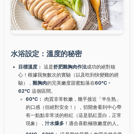
水浴設定：溫度的秘密
目標溫度：
這是
舒肥雞胸肉作法
成功的絕對核
心！根據我無數次的實驗（以及吃到快變雞的經
驗），
雞胸肉
的完美嫩度甜蜜點落在
60°C -
62°C
這個區間。
60°C：
肉質非常軟嫩，幾乎接近「半生熟」
的口感（但絕對安全！），切開會看到中心帶
有一點點非常淡的粉紅（這是肌紅蛋白，正常
現象），
汁水爆多
！適合喜歡極致嫩度的人。