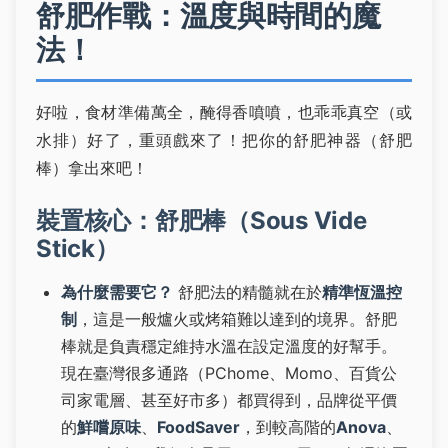
舒肥作戰：溫度與時間的魔
法！
好啦，食材準備萬全，醃得香噴噴，也乖乖真空（或
水排）好了，重頭戲來了！把你的舒肥神器（舒肥
棒）拿出來吧！
裝置核心：舒肥棒（Sous Vide
Stick）
為什麼需要它？
舒肥法的精髓就在於
精準恆溫控
制
，這是一般爐火或烤箱難以達到的境界。舒肥
棒就是負責穩定維持水溫在設定溫度的好幫手。
現在臺灣很多通路（PChome、Momo、百貨公
司家電層、甚至好市多）都買得到，品牌從平價
的
鮮嚐原味
、
FoodSaver
，到較高階的
Anova
、