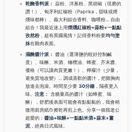
乾醃香料派：
蒜粉、洋蔥粉、黑胡椒（現磨的
讚！）、匈牙利紅椒粉（Paprika，甜味或煙
燻味都棒）、義大利綜合香料、咖哩粉... 自由
組合！我最近迷上用
煙燻紅椒粉+蒜粉+一點點
孜然粉
，超有異國風情！記得香料粉要
均勻塗
抹
在雞肉表面。
濕醃醬汁派：
醬油（選薄鹽的較好控制鹹
度）、味醂、米酒、橄欖油、蜂蜜、芥末醬、
優格（可以讓肉質更嫩！）、檸檬汁（少量，
避免質地改變）... 調成喜歡的醬汁，把雞胸肉
放進去泡澡。時間至少要
30分鐘
，隔夜更入
味。
注意：
含糖量高的醬汁（如蜂蜜、味
醂），舒肥後表面可能會有點黏黏的，我會稍
微用廚房紙巾擦乾再煎上色。分享一個我老公
超愛的：
醬油+味醂+一點點米酒+蒜末+薑
泥
，經典日式風味。