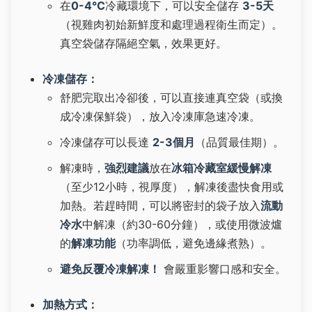
在
0-4°C
冷藏環境下，可以安全儲存
3-5天
（視雞肉初始新鮮度和處理過程衛生而定）。
真空袋儲存隔絕空氣，效果更好。
冷凍儲存：
舒肥完取出冷卻後，可以直接連真空袋（或換
成冷凍保鮮袋），放入冷凍庫急速冷凍。
冷凍儲存可以長達
2-3個月
（品質最佳期）。
解凍時，
強烈建議
放在
冰箱冷藏室緩慢解凍
（至少12小時，視厚度），解凍後盡快食用或
加熱。若趕時間，可以將密封的袋子放入
流動
冷水
中解凍（約30-60分鐘），或使用微波爐
的
解凍功能
（功率調低，避免邊緣煮熟）。
避免反覆冷凍解凍！
會嚴重影響口感和安全。
加熱方式：