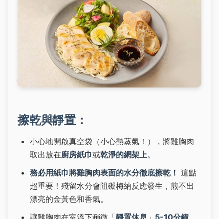
擦乾與靜置：
小心地開啟真空袋（小心熱蒸氣！），將雞胸肉
取出放在
廚房紙巾
或
乾淨的網架上
。
務必用紙巾將雞胸肉表面的水分徹底擦乾！
這點
超重要！殘留水分會阻礙梅納反應發生，煎不出
漂亮的金黃色和香氣。
讓雞胸肉在室溫下稍微「
靜置休息
」
5-10分鐘
。