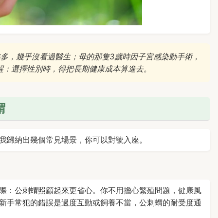
年多，幾乎沒看過醫生；母的那隻3歲時因子宮感染動手術，
醒：選擇性別時，得把長期健康成本算進去。
蝟
我歸納出幾個常見場景，你可以對號入座。
際：公刺蝟照顧起來更省心。你不用擔心繁殖問題，健康風
新手常犯的錯誤是過度互動或飼養不當，公刺蝟的耐受度通