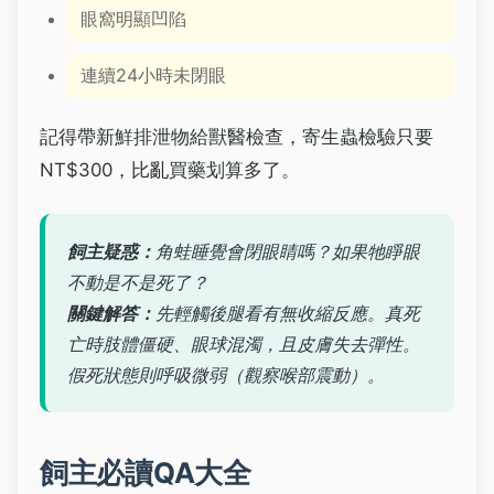
眼窩明顯凹陷
連續24小時未閉眼
記得帶新鮮排泄物給獸醫檢查，寄生蟲檢驗只要
NT$300，比亂買藥划算多了。
飼主疑惑：
角蛙睡覺會閉眼睛嗎？如果牠睜眼
不動是不是死了？
關鍵解答：
先輕觸後腿看有無收縮反應。真死
亡時肢體僵硬、眼球混濁，且皮膚失去彈性。
假死狀態則呼吸微弱（觀察喉部震動）。
飼主必讀QA大全