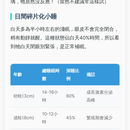
璃，牠居然沒反應！（當然不建議常這樣試）
日間碎片化小睡
白天多為半小時左右的淺眠，眼皮不會完全閉合，
稍有動靜就醒。這種狀態佔白天40%時間，所以看
到牠白天閉眼別緊張，是正常補眠。
總睡眠時
深睡比
年齡
備註
數
例
14-16小
成長激素分泌
幼蛙(3cm)
60%
時
高峰
10-12小
成蛙(8cm)
45%
繁殖期會減少
時