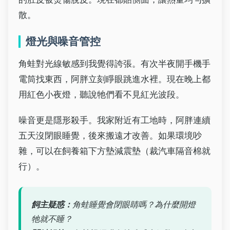
散。
燈光與噪音管控
角蛙對光線敏感到我覺得誇張。有次半夜開手機手
電筒找東西，阿胖立刻睜眼跳進水裡。現在晚上都
用紅色小夜燈，聽說牠們看不見紅光波段。
噪音更是隱形殺手。我家附近有工地時，阿胖連續
五天沒閉眼睡覺，後來搬遠才改善。如果環境吵
雜，可以在飼養箱下方墊減震墊（裁汽車隔音棉就
行）。
飼主疑惑：
角蛙睡覺會閉眼睛嗎？為什麼開燈
牠就不睡？