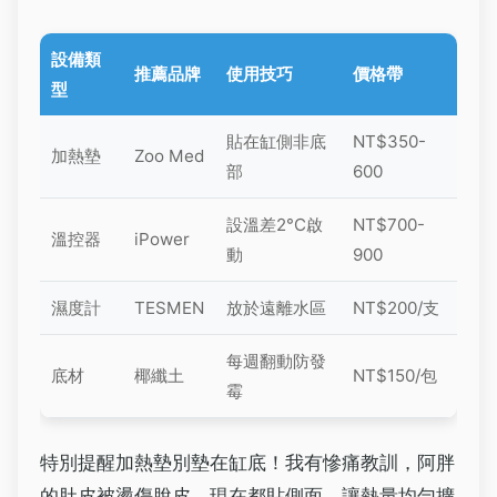
設備類
推薦品牌
使用技巧
價格帶
型
貼在缸側非底
NT$350-
加熱墊
Zoo Med
部
600
設溫差2°C啟
NT$700-
溫控器
iPower
動
900
濕度計
TESMEN
放於遠離水區
NT$200/支
每週翻動防發
底材
椰纖土
NT$150/包
霉
特別提醒加熱墊別墊在缸底！我有慘痛教訓，阿胖
的肚皮被燙傷脫皮。現在都貼側面，讓熱量均勻擴