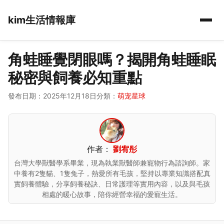
kim生活情報庫
角蛙睡覺閉眼嗎？揭開角蛙睡眠
秘密與飼養必知重點
發布日期：2025年12月18日
分類：
萌宠星球
作者：
劉宥彤
台灣大學獸醫學系畢業，現為執業獸醫師兼寵物行為諮詢師。家
中養有2隻貓、1隻兔子，熱愛所有毛孩，堅持以專業知識搭配真
實飼養體驗，分享飼養秘訣、日常護理等實用內容，以及與毛孩
相處的暖心故事，陪你經營幸福的愛寵生活。