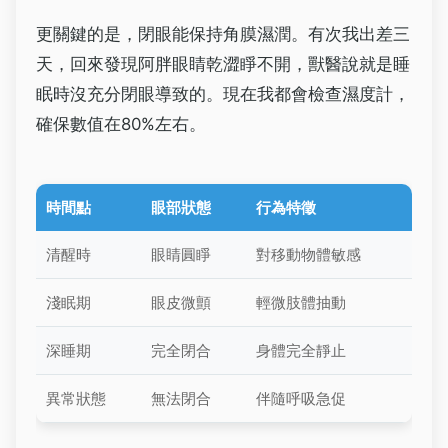
更關鍵的是，閉眼能保持角膜濕潤。有次我出差三
天，回來發現阿胖眼睛乾澀睜不開，獸醫說就是睡
眠時沒充分閉眼導致的。現在我都會檢查濕度計，
確保數值在80%左右。
時間點
眼部狀態
行為特徵
清醒時
眼睛圓睜
對移動物體敏感
淺眠期
眼皮微顫
輕微肢體抽動
深睡期
完全閉合
身體完全靜止
異常狀態
無法閉合
伴隨呼吸急促