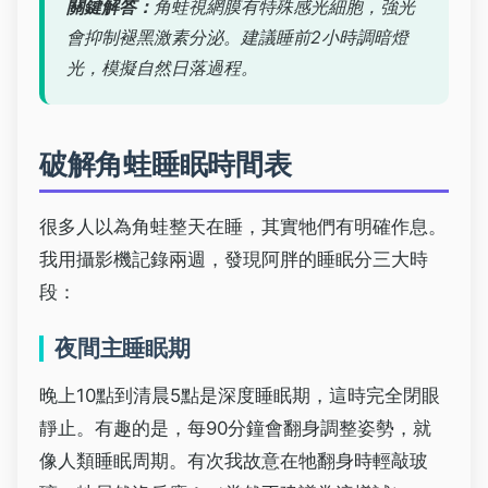
關鍵解答：
角蛙視網膜有特殊感光細胞，強光
會抑制褪黑激素分泌。建議睡前2小時調暗燈
光，模擬自然日落過程。
破解角蛙睡眠時間表
很多人以為角蛙整天在睡，其實牠們有明確作息。
我用攝影機記錄兩週，發現阿胖的睡眠分三大時
段：
夜間主睡眠期
晚上10點到清晨5點是深度睡眠期，這時完全閉眼
靜止。有趣的是，每90分鐘會翻身調整姿勢，就
像人類睡眠周期。有次我故意在牠翻身時輕敲玻