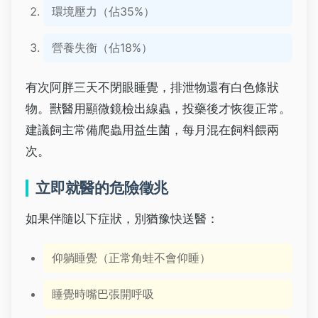
環境壓力（佔35%）
營養失衡（佔18%）
有次阿胖三天不閉眼睡覺，排泄物還有白色條狀
物。獸醫用顯微鏡檢出線蟲，投藥後才恢復正常。
建議飼主常備爬蟲用益生菌，每月混在飼料餵兩
次。
立即就醫的危險徵兆
如果伴隨以下症狀，別猶豫快送醫：
仰躺睡覺（正常角蛙不會仰睡）
睡覺時嘴巴張開呼吸