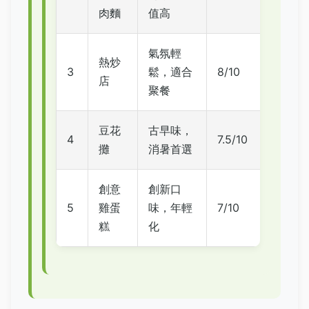
肉麵
值高
氣氛輕
熱炒
3
鬆，適合
8/10
店
聚餐
豆花
古早味，
4
7.5/10
攤
消暑首選
創意
創新口
5
雞蛋
味，年輕
7/10
糕
化