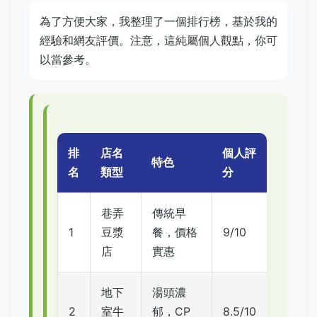
為了方便大家，我整理了一個排行榜，基於我的
經驗和網友評價。注意，這純屬個人觀點，你可
以當參考。
排
店名
個人評
特色
名
類型
分
巷弄
傳統早
1
豆漿
餐，價格
9/10
店
實惠
地下
湯頭濃
2
室牛
郁，CP
8.5/10