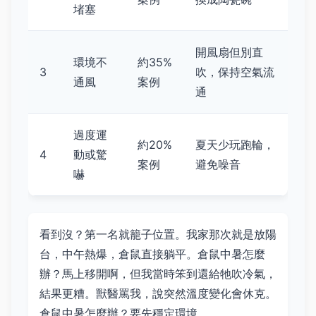
堵塞
開風扇但別直
環境不
約35%
3
吹，保持空氣流
通風
案例
通
過度運
約20%
夏天少玩跑輪，
4
動或驚
案例
避免噪音
嚇
看到沒？第一名就籠子位置。我家那次就是放陽
台，中午熱爆，倉鼠直接躺平。倉鼠中暑怎麼
辦？馬上移開啊，但我當時笨到還給牠吹冷氣，
結果更糟。獸醫罵我，說突然溫度變化會休克。
倉鼠中暑怎麼辦？要先穩定環境。