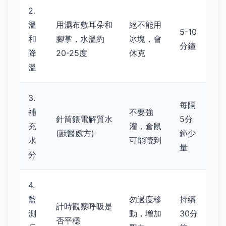
2.
溫
用濕布敷耳朵和
絕不能用
5-10
和
腳掌，水溫約
冰塊，會
分鐘
降
20-25度
休克
溫
3.
每隔
補
不要強
針筒餵電解質水
5分
充
灌，倉鼠
(獸醫處方)
鐘少
水
可能噎到
量
分
4.
監
勿過度移
持續
計時觀察呼吸是
測
動，增加
30分
否平穩