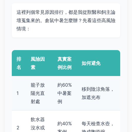
這裡列個常見原因排行，都是我從獸醫和飼主論
壇蒐集來的。倉鼠中暑怎麼辦？先看這些高風險
情境：
排
風險因
真實案
如何避免
名
素
例比例
籠子放
約60%
移到陰涼角落，
1
陽光直
中暑案
加遮光布
射處
例
飲水器
約40%
每天檢查水壺，
2
沒水或
案例
換成陶瓷碗