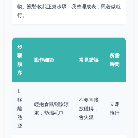
物。獸醫教我正規步驟，我整理成表，照著做就
行。
步
驟
所需
動作細節
常見錯誤
順
時間
序
1.
移
不要直接
輕抱倉鼠到陰涼
立即
離
放磁磚，
處，墊濕毛巾
執行
熱
會失溫
源