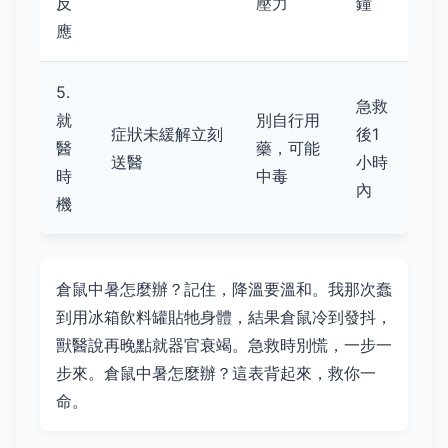
反
壓力
鐘
應
5.
急救
就
別自行用
症狀未緩解立刻
後1
醫
藥，可能
送醫
小時
時
中毒
內
機
倉鼠中暑怎麼辦？記住，降溫要溫和。我那次蠢
到用冰箱飲料罐貼牠身體，結果倉鼠冷到發抖，
獸醫說再晚點就器官衰竭。急救時別慌，一步一
步來。倉鼠中暑怎麼辦？這表背起來，救你一
命。