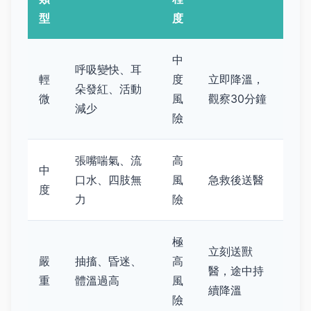
型
度
中
呼吸變快、耳
輕
度
立即降溫，
朵發紅、活動
微
風
觀察30分鐘
減少
險
張嘴喘氣、流
高
中
口水、四肢無
風
急救後送醫
度
力
險
極
立刻送獸
嚴
抽搐、昏迷、
高
醫，途中持
重
體溫過高
風
續降溫
險