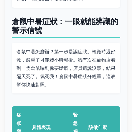
倉鼠中暑症狀：一眼就能辨識的
警示信號
倉鼠中暑怎麼辦？第一步是認症狀。輕微時還好
救，嚴重了可能幾小時就掛。我有次在寵物店看
到一隻倉鼠喘到像要斷氣，店員還說沒事，結果
隔天死了。氣死我！倉鼠中暑症狀分輕重，這表
幫你快速對照。
症
緊
狀
急
具體表現
該做什麼
類
程