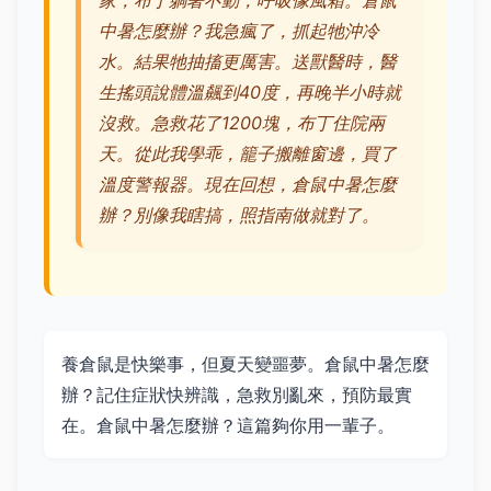
家，布丁躺著不動，呼吸像風箱。倉鼠
中暑怎麼辦？我急瘋了，抓起牠沖冷
水。結果牠抽搐更厲害。送獸醫時，醫
生搖頭說體溫飆到40度，再晚半小時就
沒救。急救花了1200塊，布丁住院兩
天。從此我學乖，籠子搬離窗邊，買了
溫度警報器。現在回想，倉鼠中暑怎麼
辦？別像我瞎搞，照指南做就對了。
養倉鼠是快樂事，但夏天變噩夢。倉鼠中暑怎麼
辦？記住症狀快辨識，急救別亂來，預防最實
在。倉鼠中暑怎麼辦？這篇夠你用一輩子。